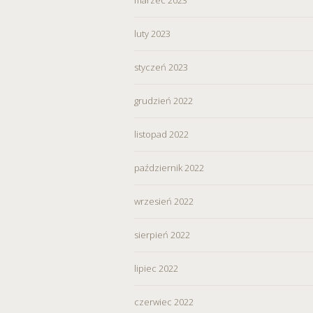
wycofać zgodę i dokonać zmi
„Ustawienia plików cookie” 
luty 2023
Możesz również dostosować
styczeń 2023
w Serwisie tylko w wybran
grudzień 2022
listopad 2022
październik 2022
wrzesień 2022
sierpień 2022
lipiec 2022
czerwiec 2022