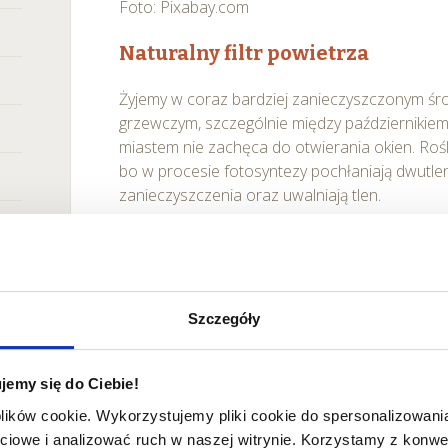
Foto: Pixabay.com
Naturalny filtr powietrza
Żyjemy w coraz bardziej zanieczyszczonym śr
grzewczym, szczególnie między październikie
miastem nie zachęca do otwierania okien. Roś
bo w procesie fotosyntezy pochłaniają dwutlen
zanieczyszczenia oraz uwalniają tlen.
Wśród roślin, które szczególnie efektywnie p
światła słonecznego, znajdują się nawet te zal
na działanie antysmogowe:
Szczegóły
chryzantema wielkokwiatowa
sansewieria gwinejska (Sansevieria trifasci
jemy się do Ciebie!
dracena obrzeżona (Dracaena marginata)
bluszcz pospolity (Hedera helix)
plików cookie. Wykorzystujemy pliki cookie do spersonalizowania
figowiec Benjamina
ciowe i analizować ruch w naszej witrynie. Korzystamy z konw