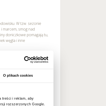
odowisku. W tzw. sezonie
m i marcem, smog nad
liny doniczkowe pomagają tu,
ek węgla i inne
rodukują tlen pod wpływem
ecane oficjalnie ze względu
O plikach cookies
ata)
 treści i reklam, aby
ersji rozszerzonych Google.