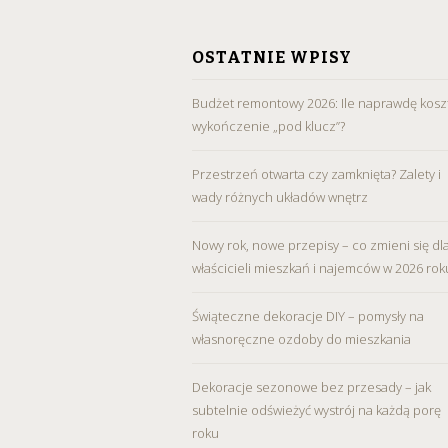
SKIP
TO
OSTATNIE WPISY
CONTENT
Budżet remontowy 2026: Ile naprawdę kosz
wykończenie „pod klucz”?
Przestrzeń otwarta czy zamknięta? Zalety i
wady różnych układów wnętrz
Nowy rok, nowe przepisy – co zmieni się dl
właścicieli mieszkań i najemców w 2026 rok
Świąteczne dekoracje DIY – pomysły na
własnoręczne ozdoby do mieszkania
Dekoracje sezonowe bez przesady – jak
subtelnie odświeżyć wystrój na każdą porę
roku