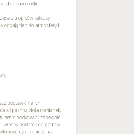
bardzo dużo roślin.
zące z tropików kaktusy
ą oddają tlen do atmosfery i
um)
sz postawić na ich
ają i pachną zioła (tymianek,
egularnie podlewać i zapewnić
y i własny dodatek do potraw
owli możemy przenieść na