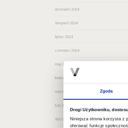
wrzesień 2024
sierpień 2024
lipiec 2024
czerwiec 2024
maj 2024
kwiecień 2024
Zgoda
marzec 2024
luty 2024
Drogi Użytkowniku, dostosu
Niniejsza strona korzysta z 
styczeń 2024
oferować funkcje społecznoś