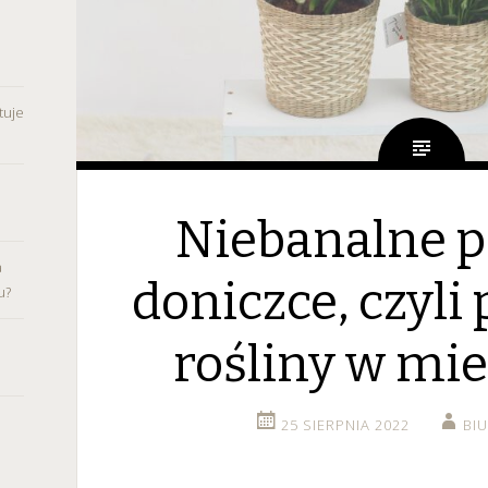
tuje
Niebanalne p
a
doniczce, czyli
u?
rośliny w mi
25 SIERPNIA 2022
BI