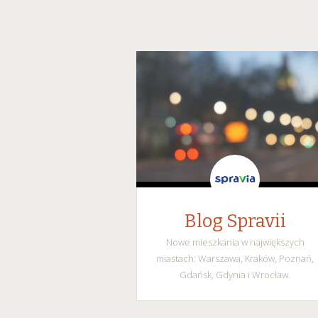
Blog Spravii
Nowe mieszkania w największych
miastach: Warszawa, Kraków, Poznań,
Gdańsk, Gdynia i Wrocław.