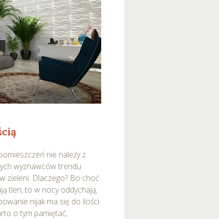
średnictwem panelu
rzystywanie plików cookie
ybory”.
ścią
 pomieszczeń nie należy z
e tych wyznawców trendu
 w zieleni. Dlaczego? Bo choć
ą tlen, to w nocy oddychają,
owanie nijak ma się do ilości
rto o tym pamiętać,