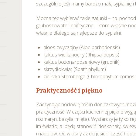
szczególnie jeśli mamy bardzo małą sypialnię i 
Można też wybierać takie gatunki – np. pochod
gruboszowate i epifityczne – które właśnie noc
właśnie dlatego są najlepsze do sypialni:
aloes zwyczajny (Aloe barbadensis)
kaktus wielkanocny (Rhipsalidopsis)
kaktus bożonarodzeniowy (grudnik)
skrzydłokwiat (Spathiphyllum)
zielistka Sternberga (Chlorophytum comos
Praktyczność i piękno
Zaczynając hodowlę roślin doniczkowych może
praktyczność. W części kuchennej piękne wygląd
rozmaryn, bazylia, mięta). Wystarczy je tylko r
im światło, a będą stanowić doskonały, śwież
i napojów. Od wiosny aż do jesieni część hod