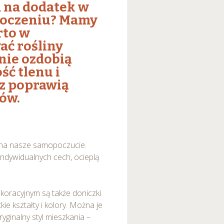
 a na dodatek w
toczeniu? Mamy
rto w
ać rośliny
nie ozdobią
ść tlenu i
az poprawią
ów.
w na nasze samopoczucie.
ndywidualnych cech, ocieplą
koracyjnym są także doniczki
ie kształty i kolory. Można je
ryginalny styl mieszkania –