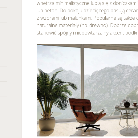
wnętrza minimalistyczne lubią się z doniczkami
lub beton. Do pokoju dziecięcego pasują ceram
z wzorami lub malunkami. Popularne są także os
naturalne materiały (np. drewno). Dobrze do
stanowić spójny i niepowtarzalny akcent podkre