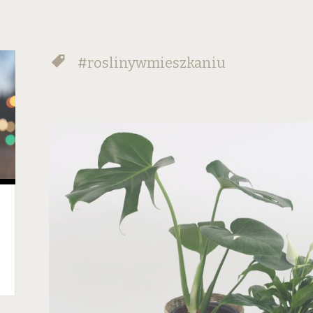
#roslinywmieszkaniu