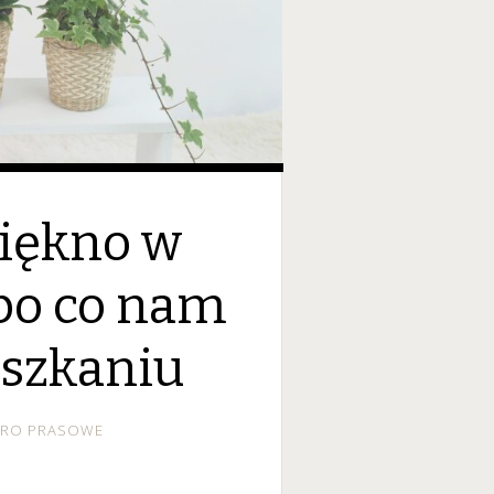
iękno w
 po co nam
eszkaniu
URO PRASOWE