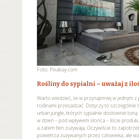
any ustawień dotyczących plików cookie w każdej chwili za po
dostępnego z poziomu
Polityki prywatności – pliki cookie
.
 wybory dotyczące plików cookie i udzielić zgody na wyko
ych przez Ciebie celach poprzez wybranie opcji „Dostosuj w
Foto: Pixabay.com
Rośliny do sypialni – uważaj z ilo
Warto wiedzieć, że w przynajmniej w jednym z
roślinami przesadzać. Dotyczy to szczególni
urban jungle, których sypialnie dosłownie toną
w dzień – pod wpływem słońca – liście produkuj
a zatem tlen zużywają. Oczywiście to zapotrzeb
powietrza zużywanych przez człowieka, ale wa