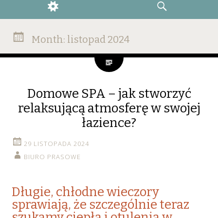
WIDGETS
SEARCH
Month:
listopad 2024
Domowe SPA – jak stworzyć
relaksującą atmosferę w swojej
łazience?
29 LISTOPADA 2024
BIURO PRASOWE
Długie, chłodne wieczory
sprawiają, że szczególnie teraz
szukamy ciepła i otulenia w