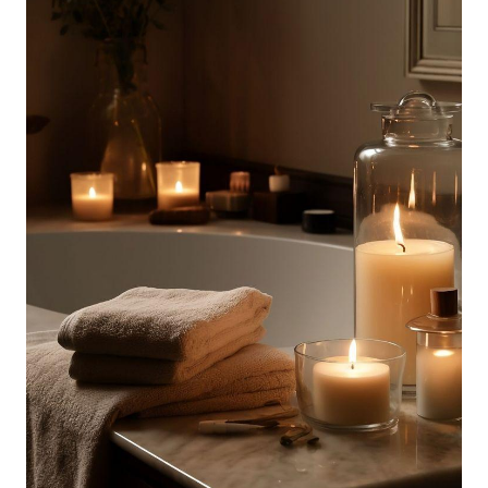
przetwarzane są przez Spravia Sp. z o.o. jako
usługodawcę Serwisu w ww. celach oraz mogą być
również przetwarzane przez Partnerów Spravia Sp. z
o.o. W związku z powyższym użytkownik ma prawo do
dostępu do swoich danych osobowych, ich sprostowania,
usunięcia, ograniczenia przetwarzania, wniesienia
sprzeciwu wobec przetwarzania, a także prawo do
wniesienia skargi do Prezesa Urzędu Ochrony Danych
Osobowych. Szczegółowe informacje o plikach cookie
wykorzystywanych w Serwisie oraz inne informacje
dotyczące prywatności związane z korzystaniem z
Serwisu dostępne są w
Polityce prywatności – pliki
cookie
.
Wybierając opcję „Zgadzam się” wyrażasz zgodę na
wykorzystywanie w Serwisie wszystkich plików
cookie przez Spravia Sp. z o.o. oraz jej Partnerów we
wskazanych powyżej celach.
Wyrażenie zgody jest