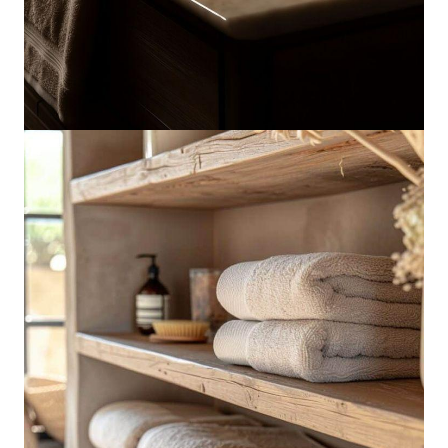
dobrowolne. Możesz wycofać zgodę i dokonać zmiany
ustawień dotyczących plików cookie w każdej chwili za
pośrednictwem panelu „Ustawienia plików cookie”
dostępnego z poziomu
Polityki prywatności – pliki
cookie
.
Możesz również dostosować wybory dotyczące
plików cookie i udzielić zgody na wykorzystywanie
plików cookie w Serwisie tylko w wybranych przez
Ciebie celach poprzez wybranie opcji „Dostosuj
wybory”.