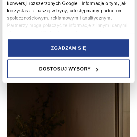
konwersji rozszerzonych Google. Informacje o tym, jak
Do wprowadzenia do Twojego wnętrza elementów
korzystasz z naszej witryny, udostępniamy partnerom
rytuałów wellness, pomogą między innymi zestawy do
społecznościowym, reklamowym i analitycznym.
aromaterapii lub sole do kąpieli. Przy ich wyborze warto
Partnerzy mogą połączyć te informacje z innymi danymi
zwrócić uwagę nie tylko na zapach (lawenda, drzewo
otrzymanymi od Ciebie lub uzyskanymi podczas
sandałowe czy jaśmin będą jednym z najlepszych
korzystania z ich usług.
wyborów), ale również skład. Aby cieszyć się pełnią
ZGADZAM SIĘ
relaksu, warto wybrać te naturalne, wzbogacone
W serwisie wykorzystywane są pliki cookie w celach
wieloma minerałami.
zapewnienia prawidłowego działania Serwisu,
DOSTOSUJ WYBORY
zapamiętania wybranych przez użytkownika ustawień i
wszelkich wyborów dokonywanych w Serwisie, poprawy
wydajności Serwisu, zbierania informacji o tym, w jaki
sposób użytkownicy korzystają z Serwisu, ulepszania
Serwisu, dostosowywania działania Serwisu do
preferencji użytkowników, tworzenia statystyk
użytkowania Serwisu oraz w celach marketingowych.
Informacje, w tym dane osobowe, pozyskane w związku
z wykorzystywaniem plików cookie w Serwisie,