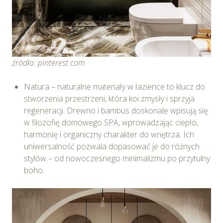
źródło: pinterest.com
Natura – naturalne materiały w łazience to klucz do
stworzenia przestrzeni, która koi zmysły i sprzyja
regeneracji. Drewno i bambus doskonale wpisują się
w filozofię domowego SPA, wprowadzając ciepło,
harmonię i organiczny charakter do wnętrza. Ich
uniwersalność pozwala dopasować je do różnych
stylów – od nowoczesnego minimalizmu po przytulny
boho.