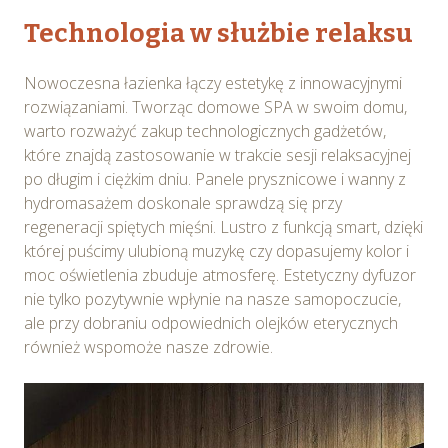
Technologia w służbie relaksu
Nowoczesna łazienka łączy estetykę z innowacyjnymi
rozwiązaniami. Tworząc domowe SPA w swoim domu,
warto rozważyć zakup technologicznych gadżetów,
które znajdą zastosowanie w trakcie sesji relaksacyjnej
po długim i ciężkim dniu. Panele prysznicowe i wanny z
hydromasażem doskonale sprawdzą się przy
regeneracji spiętych mięśni. Lustro z funkcją smart, dzięki
której puścimy ulubioną muzykę czy dopasujemy kolor i
moc oświetlenia zbuduje atmosferę. Estetyczny dyfuzor
nie tylko pozytywnie wpłynie na nasze samopoczucie,
ale przy dobraniu odpowiednich olejków eterycznych
również wspomoże nasze zdrowie.