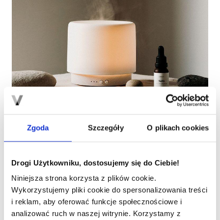
źródło: pinterest.com
Zgoda
Szczegóły
O plikach cookies
Zmysłowe dopełnienie
wnętrza
Drogi Użytkowniku, dostosujemy się do Ciebie!
Niniejsza strona korzysta z plików cookie.
Nie zapominaj o roli zapachów i tekstur w tworzeniu
Wykorzystujemy pliki cookie do spersonalizowania treści
relaksującego klimatu. Wybierz naturalne olejki, świeczki
i reklam, aby oferować funkcje społecznościowe i
sojowe lub woski, a dodatkowo wyposaż swoją łazienkę
analizować ruch w naszej witrynie. Korzystamy z
w miękkie ręczniki czy dywaniki z naturalnych materiałów.