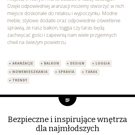
Dzięki odpowiedniej aranżacji możemy stworzyć w nich
miejsce doskonałe do relaksu i wypoczynku. Modne
meble, stylowe dodatki oraz odpowiednie oświetlenie
sprawią, że nasz balkon, loggia czy taras będą
zachwycać gości i zapewnią nam wiele przyjemnych
chwil na świeżym powietrzu.
ARANŻACJE
BALKON
DESIGN
LOGGIA
NOWEMIESZKANIA
SPRAVIA
TARAS
TRENDY
Bezpieczne i inspirujące wnętrza
dla najmłodszych