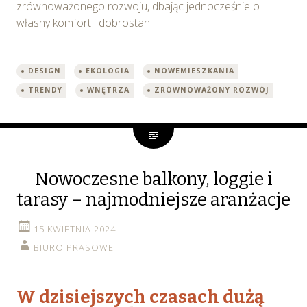
zrównoważonego rozwoju, dbając jednocześnie o
własny komfort i dobrostan.
DESIGN
EKOLOGIA
NOWEMIESZKANIA
TRENDY
WNĘTRZA
ZRÓWNOWAŻONY ROZWÓJ
Nowoczesne balkony, loggie i
tarasy – najmodniejsze aranżacje
15 KWIETNIA 2024
BIURO PRASOWE
W dzisiejszych czasach dużą