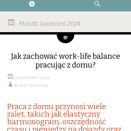
WIDGETS
SEARCH
Month:
kwiecień 2024
Jak zachować work-life balance
pracując z domu?
29 KWIETNIA 2024
BIURO PRASOWE
Praca z domu przynosi wiele
zalet, takich jak elastyczny
harmonogram, oszczędność
czasu i pieniędzy na dojazdy oraz