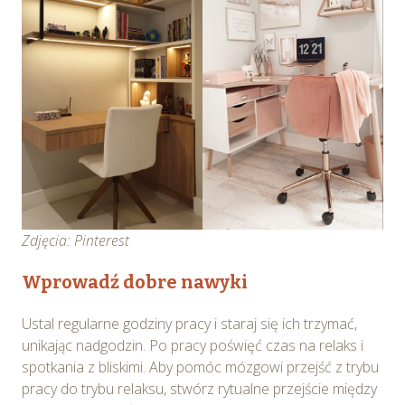
Zdjęcia: Pinterest
Wprowadź dobre nawyki
Ustal regularne godziny pracy i staraj się ich trzymać,
unikając nadgodzin. Po pracy poświęć czas na relaks i
spotkania z bliskimi. Aby pomóc mózgowi przejść z trybu
pracy do trybu relaksu, stwórz rytualne przejście między