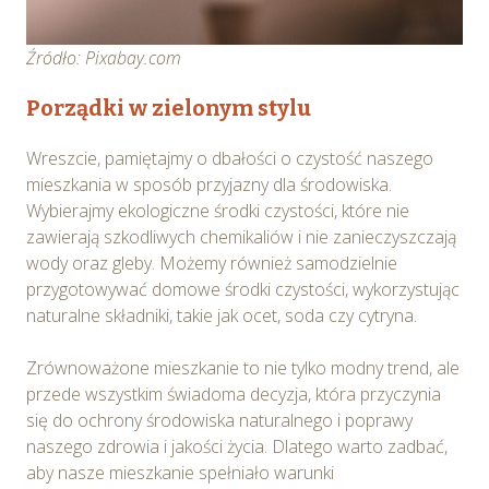
Źródło: Pixabay.com
Porządki w zielonym stylu
Wreszcie, pamiętajmy o dbałości o czystość naszego
mieszkania w sposób przyjazny dla środowiska.
Wybierajmy ekologiczne środki czystości, które nie
zawierają szkodliwych chemikaliów i nie zanieczyszczają
wody oraz gleby. Możemy również samodzielnie
przygotowywać domowe środki czystości, wykorzystując
naturalne składniki, takie jak ocet, soda czy cytryna.
Zrównoważone mieszkanie to nie tylko modny trend, ale
przede wszystkim świadoma decyzja, która przyczynia
się do ochrony środowiska naturalnego i poprawy
naszego zdrowia i jakości życia. Dlatego warto zadbać,
aby nasze mieszkanie spełniało warunki