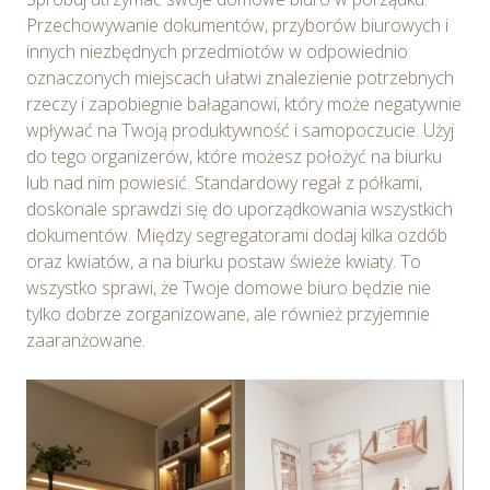
Przechowywanie dokumentów, przyborów biurowych i
innych niezbędnych przedmiotów w odpowiednio
oznaczonych miejscach ułatwi znalezienie potrzebnych
rzeczy i zapobiegnie bałaganowi, który może negatywnie
wpływać na Twoją produktywność i samopoczucie. Użyj
do tego organizerów, które możesz położyć na biurku
lub nad nim powiesić. Standardowy regał z półkami,
doskonale sprawdzi się do uporządkowania wszystkich
dokumentów. Między segregatorami dodaj kilka ozdób
oraz kwiatów, a na biurku postaw świeże kwiaty. To
wszystko sprawi, że Twoje domowe biuro będzie nie
tylko dobrze zorganizowane, ale również przyjemnie
zaaranżowane.