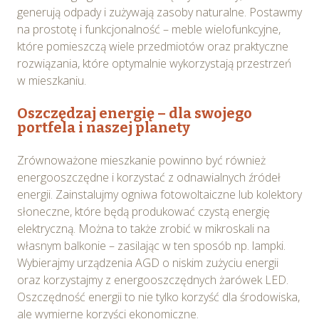
generują odpady i zużywają zasoby naturalne. Postawmy
przetwarzane są przez Spravia Sp. z o.o. jako
na prostotę i funkcjonalność – meble wielofunkcyjne,
usługodawcę Serwisu w ww. celach oraz mogą być
które pomieszczą wiele przedmiotów oraz praktyczne
również przetwarzane przez Partnerów Spravia Sp. z
rozwiązania, które optymalnie wykorzystają przestrzeń
o.o. W związku z powyższym użytkownik ma prawo do
w mieszkaniu.
dostępu do swoich danych osobowych, ich sprostowania,
usunięcia, ograniczenia przetwarzania, wniesienia
Oszczędzaj energię – dla swojego
sprzeciwu wobec przetwarzania, a także prawo do
portfela i naszej planety
wniesienia skargi do Prezesa Urzędu Ochrony Danych
Osobowych. Szczegółowe informacje o plikach cookie
Zrównoważone mieszkanie powinno być również
wykorzystywanych w Serwisie oraz inne informacje
energooszczędne i korzystać z odnawialnych źródeł
dotyczące prywatności związane z korzystaniem z
energii. Zainstalujmy ogniwa fotowoltaiczne lub kolektory
Serwisu dostępne są w
Polityce prywatności – pliki
słoneczne, które będą produkować czystą energię
cookie
.
elektryczną. Można to także zrobić w mikroskali na
własnym balkonie – zasilając w ten sposób np. lampki.
Wybierając opcję „Zgadzam się” wyrażasz zgodę na
Wybierajmy urządzenia AGD o niskim zużyciu energii
wykorzystywanie w Serwisie wszystkich plików
oraz korzystajmy z energooszczędnych żarówek LED.
cookie przez Spravia Sp. z o.o. oraz jej Partnerów we
Oszczędność energii to nie tylko korzyść dla środowiska,
wskazanych powyżej celach.
Wyrażenie zgody jest
ale wymierne korzyści ekonomiczne.