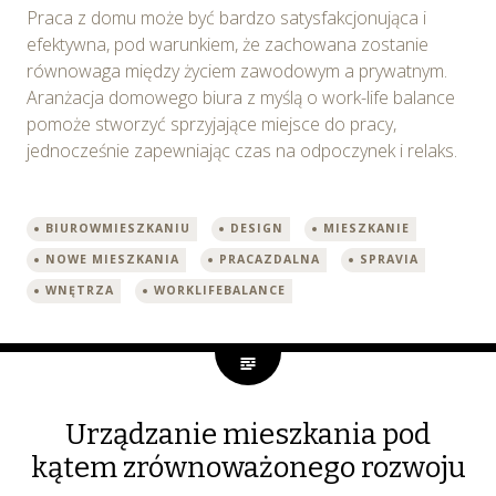
Praca z domu może być bardzo satysfakcjonująca i
efektywna, pod warunkiem, że zachowana zostanie
równowaga między życiem zawodowym a prywatnym.
Aranżacja domowego biura z myślą o work-life balance
pomoże stworzyć sprzyjające miejsce do pracy,
jednocześnie zapewniając czas na odpoczynek i relaks.
BIUROWMIESZKANIU
DESIGN
MIESZKANIE
NOWE MIESZKANIA
PRACAZDALNA
SPRAVIA
WNĘTRZA
WORKLIFEBALANCE
Urządzanie mieszkania pod
kątem zrównoważonego rozwoju