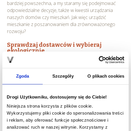
bardziej powszechna, a my staramy się podejmować
odpowiedzialne decyzje, także w kwestii urządzania
naszych domów czy mieszkań. Jak więc urządzić
mieszkanie z poszanowaniem dla zrównoważonego
rozwoju?
Sprawdzaj dostawców i wybieraj
ekologicznie
Pierwszym krokiem w kierunku zrównoważonego
mieszkania jest wybór materiałów ekologicznych do jego
Zgoda
Szczegóły
O plikach cookies
aranżacji. Unikajmy produktów zawierających substancje
chemiczne szkodliwe dla zdrowia i środowiska.
Wybierajmy więc meble z certyfikowanych materiałów,
Drogi Użytkowniku, dostosujemy się do Ciebie!
takich jak drewno z odnawialnych źródeł, materiały
możliwe do poddania recyklingowi. Dodatkowo, warto
Niniejsza strona korzysta z plików cookie.
stawiać na tkaniny organiczne, które są produkowane w
Wykorzystujemy pliki cookie do spersonalizowania treści
sposób przyjazny dla środowiska i nie zawierają
i reklam, aby oferować funkcje społecznościowe i
szkodliwych chemikaliów.
analizować ruch w naszej witrynie. Korzystamy z