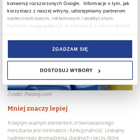
konwersji rozszerzonych Google. Informacje o tym, jak
korzystasz z naszej witryny, udostępniamy partnerom
społecznościowym, reklamowym i analitycznym.
Partnerzy mogą połączyć te informacje z innymi danymi
otrzymanymi od Ciebie lub uzyskanymi podczas
korzystania z ich usług.
ZGADZAM SIĘ
W serwisie wykorzystywane są pliki cookie w celach
zapewnienia prawidłowego działania Serwisu,
DOSTOSUJ WYBORY
zapamiętania wybranych przez użytkownika ustawień i
wszelkich wyborów dokonywanych w Serwisie, poprawy
wydajności Serwisu, zbierania informacji o tym, w jaki
sposób użytkownicy korzystają z Serwisu, ulepszania
Źródło: Pixabay.com
Serwisu, dostosowywania działania Serwisu do
Mniej znaczy lepiej
preferencji użytkowników, tworzenia statystyk
użytkowania Serwisu oraz w celach marketingowych.
Kolejnym ważnym elementem zrównoważonego
mieszkania jest minimalizm i funkcjonalność. Unikajmy
Informacje, w tym dane osobowe, pozyskane w związku
nadmiernego gromadzenia zbędnych rzeczy, które
z wykorzystywaniem plików cookie w Serwisie,