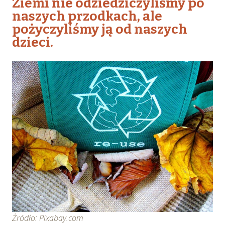
Ziemi nie odziedziczyliśmy po
naszych przodkach, ale
pożyczyliśmy ją od naszych
dzieci.
Źródło: Pixabay.com