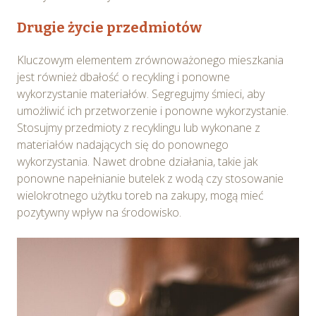
dobrowolne. Możesz wycofać zgodę i dokonać zmiany
ustawień dotyczących plików cookie w każdej chwili za
Drugie życie przedmiotów
pośrednictwem panelu „Ustawienia plików cookie”
dostępnego z poziomu
Polityki prywatności – pliki
Kluczowym elementem zrównoważonego mieszkania
cookie
.
jest również dbałość o recykling i ponowne
wykorzystanie materiałów. Segregujmy śmieci, aby
Możesz również dostosować wybory dotyczące
umożliwić ich przetworzenie i ponowne wykorzystanie.
plików cookie i udzielić zgody na wykorzystywanie
Stosujmy przedmioty z recyklingu lub wykonane z
plików cookie w Serwisie tylko w wybranych przez
materiałów nadających się do ponownego
Ciebie celach poprzez wybranie opcji „Dostosuj
wykorzystania. Nawet drobne działania, takie jak
wybory”.
ponowne napełnianie butelek z wodą czy stosowanie
wielokrotnego użytku toreb na zakupy, mogą mieć
pozytywny wpływ na środowisko.