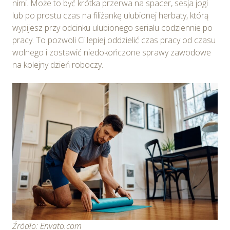
nimi. Może to być krótka przerwa na spacer, sesja jogi
lub po prostu czas na filiżankę ulubionej herbaty, którą
wypijesz przy odcinku ulubionego serialu codziennie po
pracy. To pozwoli Ci lepiej oddzielić czas pracy od czasu
wolnego i zostawić niedokończone sprawy zawodowe
na kolejny dzień roboczy.
Źródło: Envato.com