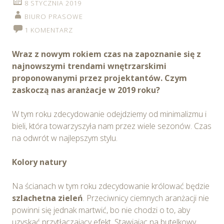
8 STYCZNIA 2019
wykorzystywanie w Serwisie wszystkich plików
cookie przez Spravia Sp. z o.o. oraz jej Partnerów we
BIURO PRASOWE
wskazanych powyżej celach.
Wyrażenie zgody jest
1 KOMENTARZ
dobrowolne. Możesz wycofać zgodę i dokonać zmiany
ustawień dotyczących plików cookie w każdej chwili za
Wraz z nowym rokiem czas na zapoznanie się z
pośrednictwem panelu „Ustawienia plików cookie”
najnowszymi trendami wnętrzarskimi
dostępnego z poziomu
Polityki prywatności – pliki
proponowanymi przez projektantów. Czym
cookie
.
zaskoczą nas aranżacje w 2019 roku?
Możesz również dostosować wybory dotyczące
W tym roku zdecydowanie odejdziemy od minimalizmu i
plików cookie i udzielić zgody na wykorzystywanie
bieli, która towarzyszyła nam przez wiele sezonów. Czas
plików cookie w Serwisie tylko w wybranych przez
na odwrót w najlepszym stylu.
Ciebie celach poprzez wybranie opcji „Dostosuj
wybory”.
Kolory natury
Na ścianach w tym roku zdecydowanie królować będzie
szlachetna zieleń
. Przeciwnicy ciemnych aranżacji nie
powinni się jednak martwić, bo nie chodzi o to, aby
uzyskać przytłaczający efekt. Stawiając na butelkowy