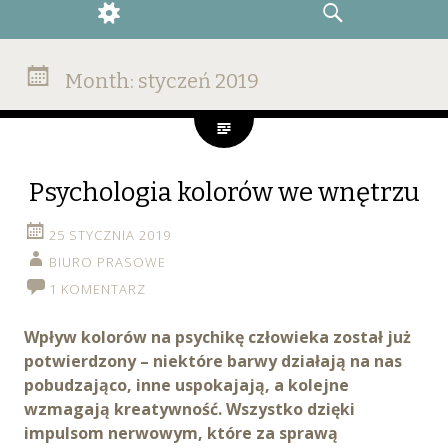
WIDGETS
SEARCH
Month:
styczeń 2019
Psychologia kolorów we wnętrzu
25 STYCZNIA 2019
BIURO PRASOWE
1 KOMENTARZ
Wpływ kolorów na psychikę człowieka został już
potwierdzony – niektóre barwy działają na nas
pobudzająco, inne uspokajają, a kolejne
wzmagają kreatywność. Wszystko dzięki
impulsom nerwowym, które za sprawą