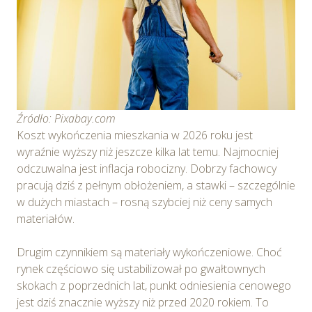
Źródło: Pixabay.com
Koszt wykończenia mieszkania w 2026 roku jest
wyraźnie wyższy niż jeszcze kilka lat temu. Najmocniej
odczuwalna jest inflacja robocizny. Dobrzy fachowcy
pracują dziś z pełnym obłożeniem, a stawki – szczególnie
w dużych miastach – rosną szybciej niż ceny samych
materiałów.
Drugim czynnikiem są materiały wykończeniowe. Choć
rynek częściowo się ustabilizował po gwałtownych
skokach z poprzednich lat, punkt odniesienia cenowego
jest dziś znacznie wyższy niż przed 2020 rokiem. To