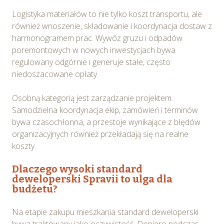
plików cookie i udzielić zgody na wykorzystywanie
Logistyka materiałów to nie tylko koszt transportu, ale
plików cookie w Serwisie tylko w wybranych przez
również wnoszenie, składowanie i koordynacja dostaw z
Ciebie celach poprzez wybranie opcji „Dostosuj
harmonogramem prac. Wywóz gruzu i odpadów
wybory”.
poremontowych w nowych inwestycjach bywa
regulowany odgórnie i generuje stałe, często
niedoszacowane opłaty.
Osobną kategorią jest zarządzanie projektem.
Samodzielna koordynacja ekip, zamówień i terminów
bywa czasochłonna, a przestoje wynikające z błędów
organizacyjnych również przekładają się na realne
koszty.
Dlaczego wysoki standard
deweloperski Spravii to ulga dla
budżetu?
Na etapie zakupu mieszkania standard deweloperski