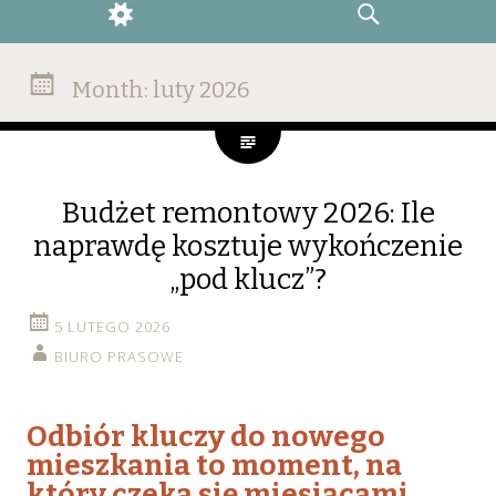
WIDGETS
SEARCH
Month:
luty 2026
Budżet remontowy 2026: Ile
naprawdę kosztuje wykończenie
„pod klucz”?
5 LUTEGO 2026
BIURO PRASOWE
Odbiór kluczy do nowego
mieszkania to moment, na
który czeka się miesiącami.