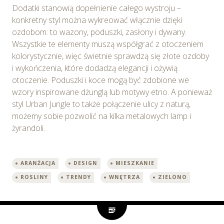
Dodatki stanowią dopełnienie całego wystroju –
konkretny styl można wykreować włącznie dzięki
ozdobom: to wazony, poduszki, zasłony i dywany.
Wszystkie te elementy muszą współgrać z otoczeniem
kolorystycznie, więc świetnie sprawdzą się złote ozdoby
i wykończenia, które dodadzą elegancji i ożywią
otoczenie. Poduszki i koce mogą być zdobione we
wzory inspirowane dżunglą lub motywy etno. A ponieważ
styl Urban Jungle to także połączenie ulicy z naturą,
możemy sobie pozwolić na kilka metalowych lamp i
żyrandoli.
ARANŻACJA
DESIGN
MIESZKANIE
ROSLINY
TRENDY
WNĘTRZA
ZIELONO