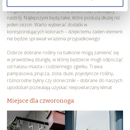
Przydadzą się tu dodatki, które pomogą nam lepiej
wszelkich wyborów dokonywanych w Serwisie, poprawy
zorganizować przestrzeń oraz podkreślą relaksujący
wydajności Serwisu, zbierania informacji o tym, w jaki
nastrój. Najlepszymi będą takie, które posłużą dłużej niż
sposób użytkownicy korzystają z Serwisu, ulepszania
jeden sezon. Warto wybierać dodatki w
Serwisu, dostosowywania działania Serwisu do
korespondujących kolorach – dzięki temu żaden element
preferencji użytkowników, tworzenia statystyk
nie będzie sprawiał wrażenia przypadkowego.
użytkowania Serwisu oraz w celach marketingowych.
Dobrze dobrane rośliny na balkonie mogą zamienić się
Informacje, w tym dane osobowe, pozyskane w związku
w prawdziwą dżunglę, w której będziecie mogli odpocząć
z wykorzystywaniem plików cookie w Serwisie,
od hałasu miasta i codziennego zgiełku. Trawa
przetwarzane są przez Spravia Sp. z o.o. jako
pampasowa, pnącza, zioła, duże, pojedyncze rośliny,
usługodawcę Serwisu w ww. celach oraz mogą być
różnorodne byliny czy słoneczniki – dobrane do naszych
również przetwarzane przez Partnerów Spravia Sp. z
upodobań pozwalają uzyskać niepowtarzany klimat
o.o. W związku z powyższym użytkownik ma prawo do
dostępu do swoich danych osobowych, ich sprostowania,
Miejsce dla czworonoga
usunięcia, ograniczenia przetwarzania, wniesienia
sprzeciwu wobec przetwarzania, a także prawo do
wniesienia skargi do Prezesa Urzędu Ochrony Danych
Osobowych. Szczegółowe informacje o plikach cookie