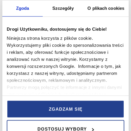
salonu. Od kilku sezonów szczególną estymą cieszą się
Zgoda
Szczegóły
O plikach cookies
lampki solarne, które wykorzystują energię słoneczną. Są
tanie i ekologiczne. Te, które dodatkowo posiadają
złącze USB, można w razie potrzeby podłączyć do
Drogi Użytkowniku, dostosujemy się do Ciebie!
power banku.
Niniejsza strona korzysta z plików cookie.
Wykorzystujemy pliki cookie do spersonalizowania treści
Rośliny i dodatki
i reklam, aby oferować funkcje społecznościowe i
analizować ruch w naszej witrynie. Korzystamy z
konwersji rozszerzonych Google. Informacje o tym, jak
korzystasz z naszej witryny, udostępniamy partnerom
społecznościowym, reklamowym i analitycznym.
Partnerzy mogą połączyć te informacje z innymi danymi
otrzymanymi od Ciebie lub uzyskanymi podczas
korzystania z ich usług.
ZGADZAM SIĘ
W serwisie wykorzystywane są pliki cookie w celach
zapewnienia prawidłowego działania Serwisu,
Foto: Pixabay.com
DOSTOSUJ WYBORY
zapamiętania wybranych przez użytkownika ustawień i