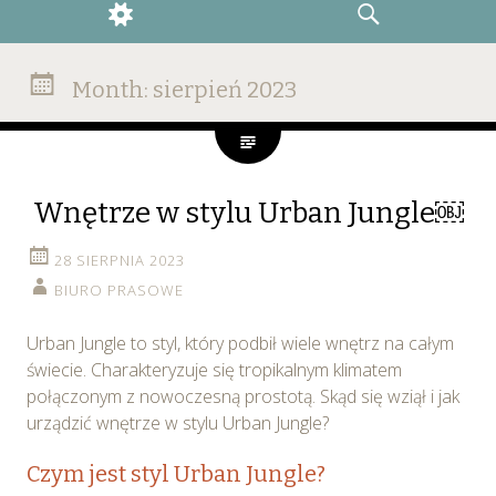
WIDGETS
SEARCH
Month:
sierpień 2023
Wnętrze w stylu Urban Jungle￼
28 SIERPNIA 2023
BIURO PRASOWE
Urban Jungle to styl, który podbił wiele wnętrz na całym
świecie. Charakteryzuje się tropikalnym klimatem
połączonym z nowoczesną prostotą. Skąd się wziął i jak
urządzić wnętrze w stylu Urban Jungle?
Czym jest styl Urban Jungle?