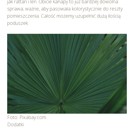
jak rattan i len. Obicie kanapy to już bardziej dowolna
sprawa; ważne, aby pasowała kolorystycznie do reszty
pomieszczenia. Całość możemy uzupełnić dużą ilością
poduszek.
Foto: Pixabay.com
Dodatki