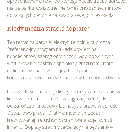
oprocentowanie (2%), do którego będzie trzeba doliczyć
marżę banku. Co istotne, nie określono żadnych limitów
dotyczących ceny metra kwadratowego mieszkania.
Kiedy można stracić dopłatę?
Ten temat najbardziej elektryzuje opinię publiczną.
Preferencyjny program nakłada bowiem na
beneficjentów szereg ograniczeń. Gdy któryś z tych
warunków nie zostanie spełniony, grozi nam utrata
dofinansowania, a w skrajnych przypadkach
konieczność zwrotu uzyskanej już w ten sposób kwoty.
Ustawodawca nakazuje kredytobiorcy zamieszkanie w
kupowanej nieruchomości w ciągu najpóźniej dwóch lat
od zakończenia budowy lub nabycia prawa własności.
Dodatkowo przez 10 lat nie można sprzedać
kredytowanej nieruchomości ani wynająć jej komuś
innemu. Dopłaty stracimy także, gdy nie będziemy w