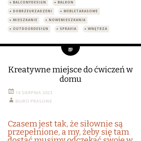
BALCONYDESIGN
BALKON
DOBRZEURZADZENI
MEBLETARASOWE
MIESZKANIE
NOWEMIESZKANIA
OUTDOORDESIGN
SPRAVIA
WNĘTRZA
Kreatywne miejsce do ćwiczeń w
domu
14 SIERPNIA 2023
BIURO PRASOWE
Czasem jest tak, że siłownie są
przepełnione, a my, żeby się tam
dostać musimy odczekać swoje w