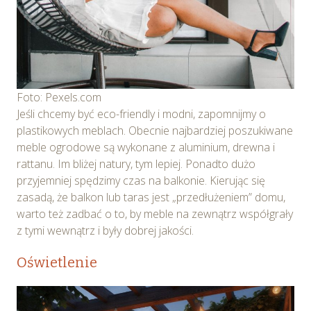
Foto: Pexels.com
Jeśli chcemy być eco-friendly i modni, zapomnijmy o
plastikowych meblach. Obecnie najbardziej poszukiwane
meble ogrodowe są wykonane z aluminium, drewna i
rattanu. Im bliżej natury, tym lepiej. Ponadto dużo
przyjemniej spędzimy czas na balkonie. Kierując się
zasadą, że balkon lub taras jest „przedłużeniem” domu,
warto też zadbać o to, by meble na zewnątrz współgrały
z tymi wewnątrz i były dobrej jakości.
Oświetlenie