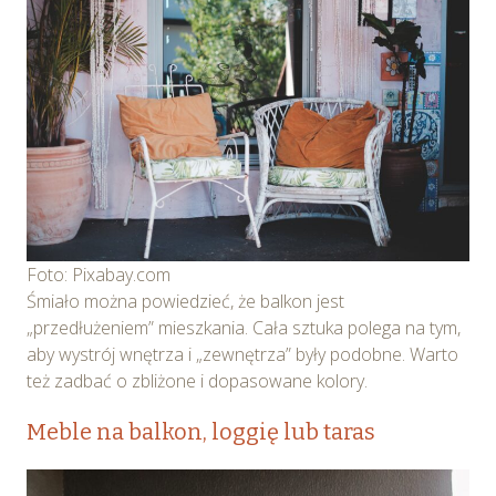
Foto: Pixabay.com
Śmiało można powiedzieć, że balkon jest
„przedłużeniem” mieszkania. Cała sztuka polega na tym,
aby wystrój wnętrza i „zewnętrza” były podobne. Warto
też zadbać o zbliżone i dopasowane kolory.
Meble na balkon, loggię lub taras