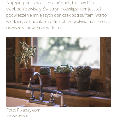
Najlepiej poustawiać je na półkach, tak, aby liście
swobodnie zwisały. Świetnym rozwiązaniem jest też
podwieszenie mniejszych doniczek pod sufitem. Warto
wiedzieć, że duża ilość roślin dobrze wpływa na sen oraz
oczyszcza powietrze w domu.
Foto: Pixabay.com
Kolorystyka