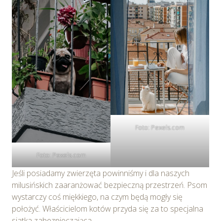
wykorzystywanych w Serwisie oraz inne informacje
dotyczące prywatności związane z korzystaniem z
Serwisu dostępne są w
Polityce prywatności – pliki
cookie
.
Wybierając opcję „Zgadzam się” wyrażasz zgodę na
wykorzystywanie w Serwisie wszystkich plików
cookie przez Spravia Sp. z o.o. oraz jej Partnerów we
wskazanych powyżej celach.
Wyrażenie zgody jest
dobrowolne. Możesz wycofać zgodę i dokonać zmiany
ustawień dotyczących plików cookie w każdej chwili za
Foto: Pexels.com
pośrednictwem panelu „Ustawienia plików cookie”
dostępnego z poziomu
Polityki prywatności – pliki
Foto: Pexels.com
cookie
.
Jeśli posiadamy zwierzęta powinniśmy i dla naszych
Możesz również dostosować wybory dotyczące
milusińskich zaaranżować bezpieczną przestrzeń. Psom
plików cookie i udzielić zgody na wykorzystywanie
wystarczy coś miękkiego, na czym będą mogły się
plików cookie w Serwisie tylko w wybranych przez
położyć. Właścicielom kotów przyda się za to specjalna
Ciebie celach poprzez wybranie opcji „Dostosuj
siatka zabezpieczająca.