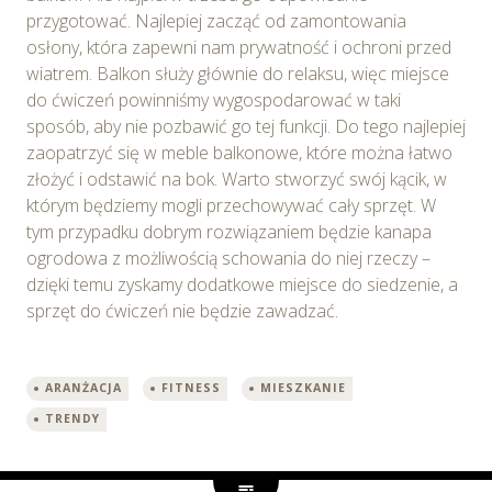
przygotować. Najlepiej zacząć od zamontowania
osłony, która zapewni nam prywatność i ochroni przed
wiatrem. Balkon służy głównie do relaksu, więc miejsce
do ćwiczeń powinniśmy wygospodarować w taki
sposób, aby nie pozbawić go tej funkcji. Do tego najlepiej
zaopatrzyć się w meble balkonowe, które można łatwo
złożyć i odstawić na bok. Warto stworzyć swój kącik, w
którym będziemy mogli przechowywać cały sprzęt. W
tym przypadku dobrym rozwiązaniem będzie kanapa
ogrodowa z możliwością schowania do niej rzeczy –
dzięki temu zyskamy dodatkowe miejsce do siedzenie, a
sprzęt do ćwiczeń nie będzie zawadzać.
ARANŻACJA
FITNESS
MIESZKANIE
TRENDY