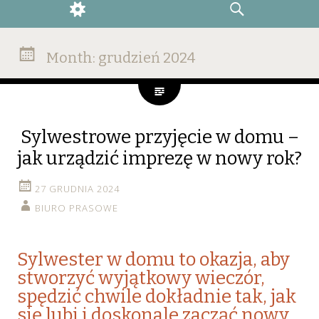
WIDGETS
SEARCH
Month:
grudzień 2024
Sylwestrowe przyjęcie w domu –
jak urządzić imprezę w nowy rok?
27 GRUDNIA 2024
BIURO PRASOWE
Sylwester w domu to okazja, aby
stworzyć wyjątkowy wieczór,
spędzić chwile dokładnie tak, jak
się lubi i doskonale zacząć nowy