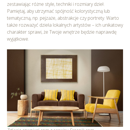
zestawiając różne style, techniki i rozmiary dzieł.
Pamiętaj, aby utrzymać spójność kolorystyczną lub
tematyczną, np. pejzaże, abstrakcje czy portrety. Warto
także rozważyć dzieła lokalnych artystów – ich unikatowy
charakter sprawi, że Twoje wnętrze będzie naprawdę
wyjątkowe.