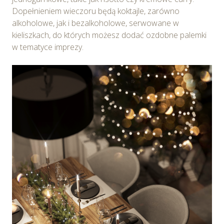
Dopełnieniem wieczoru będą koktajle, zarówno
alkoholowe, jak i bezalkoholowe, serwowane w
kieliszkach, do których możesz dodać ozdobne palemki
w tematyce imprezy.