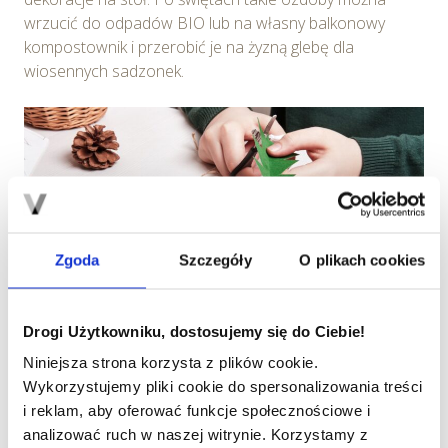
wrzucić do odpadów BIO lub na własny balkonowy
kompostownik i przerobić je na żyzną glebę dla
wiosennych sadzonek.
Zgoda
Szczegóły
O plikach cookies
Drogi Użytkowniku, dostosujemy się do Ciebie!
Źródło: Canva
Niniejsza strona korzysta z plików cookie.
Pomysł DIY:
Wykorzystujemy pliki cookie do spersonalizowania treści
i reklam, aby oferować funkcje społecznościowe i
Wykorzystaj plastry suszonej pomarańczy, gwiazdki
analizować ruch w naszej witrynie. Korzystamy z
anyżu i laski cynamonu, aby stworzyć pachnące