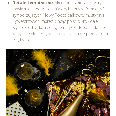
Detale tematyczne
: Akcesoria takie jak zegary
nawiązujące do odliczania czy balony w formie cyfr
symbolizujących Nowy Rok to całkowity must-have
Sylwestrowych imprez. Chcąc pójść o krok dalej
wybierz jedną, konkretną tematykę i dopasuj do niej
wszystkie elementy wieczoru – łącznie z przekąskami
i stylizacją.