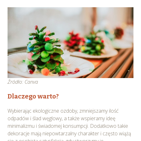
Źródło: Canva
Dlaczego warto?
Wybierając ekologiczne ozdoby, zmniejszamy ilość
odpadów i ślad węglowy, a także wspieramy ideę
minimalizmu i świadomej konsumpcji. Dodatkowo takie
dekoracje mają niepowtarzalny charakter i często wiążą
się z osobistą satysfakcją, gdy stworzymy je