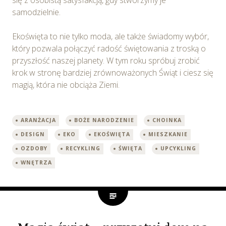
samodzielnie.
Ekoświęta to nie tylko moda, ale także świadomy wybór,
który pozwala połączyć radość świętowania z troską o
przyszłość naszej planety. W tym roku spróbuj zrobić
krok w stronę bardziej zrównoważonych Świąt i ciesz się
magią, która nie obciąża Ziemi.
ARANŻACJA
BOŻE NARODZENIE
CHOINKA
DESIGN
EKO
EKOŚWIĘTA
MIESZKANIE
OZDOBY
RECYKLING
ŚWIĘTA
UPCYKLING
WNĘTRZA