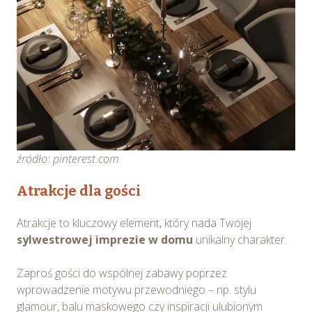
źródło: pinterest.com
Atrakcje dla gości
Atrakcje to kluczowy element, który nada Twojej
sylwestrowej imprezie w domu
unikalny charakter.
Zaproś gości do wspólnej zabawy poprzez
wprowadzenie motywu przewodniego – np. stylu
glamour, balu maskowego czy inspiracji ulubionym