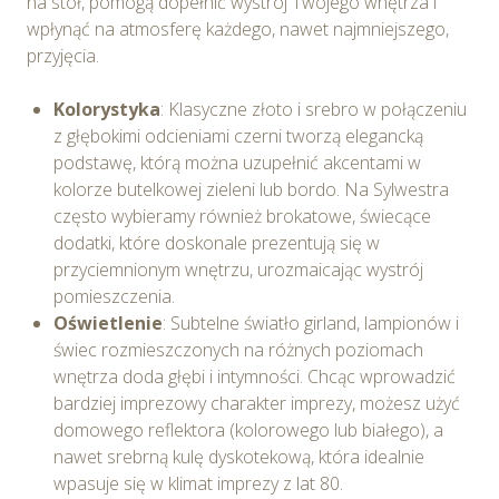
na stół, pomogą dopełnić wystrój Twojego wnętrza i
wpłynąć na atmosferę każdego, nawet najmniejszego,
przyjęcia.
Kolorystyka
: Klasyczne złoto i srebro w połączeniu
z głębokimi odcieniami czerni tworzą elegancką
podstawę, którą można uzupełnić akcentami w
kolorze butelkowej zieleni lub bordo. Na Sylwestra
często wybieramy również brokatowe, świecące
dodatki, które doskonale prezentują się w
przyciemnionym wnętrzu, urozmaicając wystrój
pomieszczenia.
Oświetlenie
: Subtelne światło girland, lampionów i
świec rozmieszczonych na różnych poziomach
wnętrza doda głębi i intymności. Chcąc wprowadzić
bardziej imprezowy charakter imprezy, możesz użyć
domowego reflektora (kolorowego lub białego), a
nawet srebrną kulę dyskotekową, która idealnie
wpasuje się w klimat imprezy z lat 80.