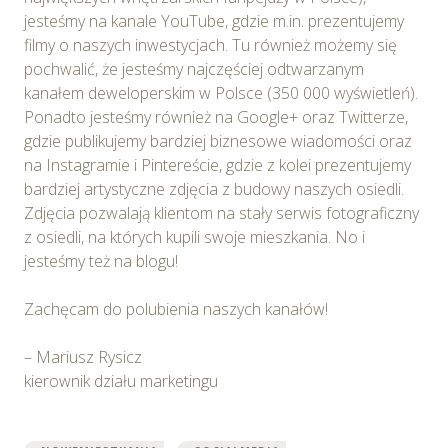
wniesienia skargi do Prezesa Urzędu Ochrony Danych
jesteśmy na kanale YouTube, gdzie m.in. prezentujemy
Osobowych. Szczegółowe informacje o plikach cookie
filmy o naszych inwestycjach. Tu również możemy się
wykorzystywanych w Serwisie oraz inne informacje
pochwalić, że jesteśmy najczęściej odtwarzanym
dotyczące prywatności związane z korzystaniem z
kanałem deweloperskim w Polsce (350 000 wyświetleń).
Serwisu dostępne są w
Polityce prywatności – pliki
Ponadto jesteśmy również na Google+ oraz Twitterze,
cookie
.
gdzie publikujemy bardziej biznesowe wiadomości oraz
na Instagramie i Pintereście, gdzie z kolei prezentujemy
Wybierając opcję „Zgadzam się” wyrażasz zgodę na
bardziej artystyczne zdjęcia z budowy naszych osiedli.
wykorzystywanie w Serwisie wszystkich plików
Zdjęcia pozwalają klientom na stały serwis fotograficzny
cookie przez Spravia Sp. z o.o. oraz jej Partnerów we
z osiedli, na których kupili swoje mieszkania. No i
wskazanych powyżej celach.
Wyrażenie zgody jest
jesteśmy też na blogu!
dobrowolne. Możesz wycofać zgodę i dokonać zmiany
ustawień dotyczących plików cookie w każdej chwili za
Zachęcam do polubienia naszych kanałów!
pośrednictwem panelu „Ustawienia plików cookie”
dostępnego z poziomu
Polityki prywatności – pliki
– Mariusz Rysicz
cookie
.
kierownik działu marketingu
Możesz również dostosować wybory dotyczące
plików cookie i udzielić zgody na wykorzystywanie