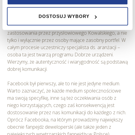
W serwisie wykorzystywane są pliki cookie w celach
Dobrze urządzeni. Staramy się, by wkład był aktualny,
zapewnienia prawidłowego działania Serwisu,
świeży i odpowiadał potrzebom odbiorców. Ponieważ z
DOSTOSUJ WYBORY
zapamiętania wybranych przez użytkownika ustawień i
reguły operujemy na rynku popularnym, staramy się, by
wszelkich wyborów dokonywanych w Serwisie, poprawy
proponowane przez nas rozwiązania było łatwe do
wydajności Serwisu, zbierania informacji o tym, w jaki
zastosowania przez przysłowiowego Kowalskiego, a nie
sposób użytkownicy korzystają z Serwisu, ulepszania
tylko i wyłącznie przez osoby mające zasobny portfel. W
Serwisu, dostosowywania działania Serwisu do
całym procesie uczestniczy specjalista ds. aranżacji –
preferencji użytkowników, tworzenia statystyk
osoba ta jest twarzą programu Dobrze urządzeni.
użytkowania Serwisu oraz w celach marketingowych.
Wierzymy, że autentyczność i wiarygodność są podstawą
dobrej komunikacji.
Informacje, w tym dane osobowe, pozyskane w związku
z wykorzystywaniem plików cookie w Serwisie,
Facebook był pierwszy, ale to nie jest jedyne medium.
przetwarzane są przez Spravia Sp. z o.o. jako
Warto zaznaczyć, że każde medium społecznościowe
usługodawcę Serwisu w ww. celach oraz mogą być
ma swoją specyfikę, inne są też oczekiwania osób z
również przetwarzane przez Partnerów Spravia Sp. z
niego korzystających, czego zaś konsekwencją jest
o.o. W związku z powyższym użytkownik ma prawo do
dostosowanie przez nas komunikacji do każdego z nich.
dostępu do swoich danych osobowych, ich sprostowania,
Oprócz Facebooka, na którym prowadzimy największy
usunięcia, ograniczenia przetwarzania, wniesienia
obecnie fanpejdż deweloperski (ale także jeden z
sprzeciwu wobec przetwarzania, a także prawo do
największych wnętrzarskich fanpejdży w Polsce),