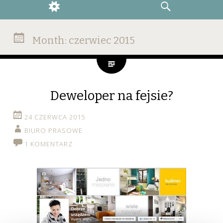
WIDGETS
SEARCH
Month:
czerwiec 2015
Deweloper na fejsie?
24 CZERWCA 2015
BIURO PRASOWE
1 KOMENTARZ