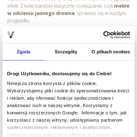
efekt. Z kolei bardziej klasyczne rozwiązanie, czyli
meble
w odcieniu jasnego drewna
, sprawdzi się w każdym
przypadku.
Podobnie jak drewno, do ciemnych barw nadadzą się
naturalne materiały, takie jak
wiklina czy rattan
.
Świetnie sprawdzą się w roli dodatków – z
Zgoda
Szczegóły
O plikach cookies
powodzeniem ocieplą klimat każdego wnętrza.
Drogi Użytkowniku, dostosujemy się do Ciebie!
Niniejsza strona korzysta z plików cookie.
Zastosowanie ciemnych kolorów w mieszkaniu i
Wykorzystujemy pliki cookie do spersonalizowania treści
uniknięcie optycznego zmniejszenia przestrzeni nie jest
i reklam, aby oferować funkcje społecznościowe i
trudne, o ile odpowiednio skontrastuje się je z jasnymi
analizować ruch w naszej witrynie. Korzystamy z
barwami. Wprowadzenie w życie powyższych rad
konwersji rozszerzonych Google. Informacje o tym, jak
powinno ułatwić aranżację wymarzonego wnętrza, a
korzystasz z naszej witryny, udostępniamy partnerom
zarazem wnieść do niego miły nastrój.
społecznościowym, reklamowym i analitycznym.
Partnerzy mogą połączyć te informacje z innymi danymi