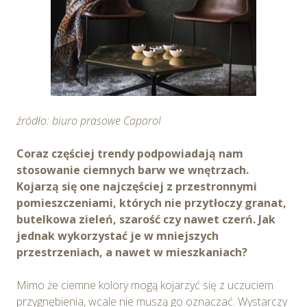
źródło: biuro prasowe Caparol
Coraz częściej trendy podpowiadają nam
stosowanie ciemnych barw we wnętrzach.
Kojarzą się one najczęściej z przestronnymi
pomieszczeniami, których nie przytłoczy granat,
butelkowa zieleń, szarość czy nawet czerń. Jak
jednak wykorzystać je w mniejszych
przestrzeniach, a nawet w mieszkaniach?
Mimo że ciemne kolory mogą kojarzyć się z uczuciem
przygnębienia, wcale nie muszą go oznaczać. Wystarczy