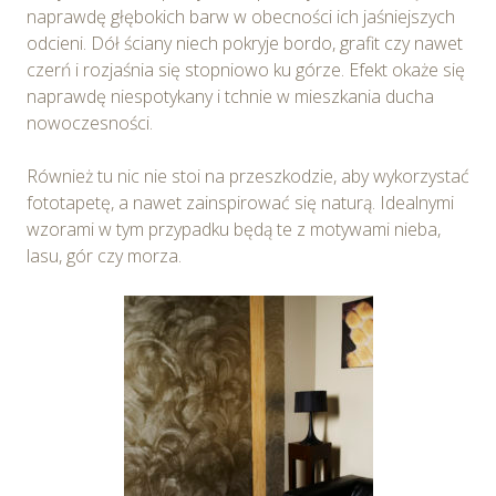
naprawdę głębokich barw w obecności ich jaśniejszych
odcieni. Dół ściany niech pokryje bordo, grafit czy nawet
czerń i rozjaśnia się stopniowo ku górze. Efekt okaże się
naprawdę niespotykany i tchnie w mieszkania ducha
nowoczesności.
Również tu nic nie stoi na przeszkodzie, aby wykorzystać
fototapetę, a nawet zainspirować się naturą. Idealnymi
wzorami w tym przypadku będą te z motywami nieba,
lasu, gór czy morza.