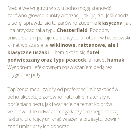
Meble we wnętrzu w stylu boho mogą stanowić
zarówno główne punkty aranżacji, jak i jej tło. Jeśli chodzi
o sofę, sprawdzi się tu zarówno zupełnie
klasyczna
, jak
i na przykład taka typu
Chesterfield
. Podobny
uniwersalizm panuje co do wyboru foteli – w hippisowski
klimat wpiszą się te
wiklinowe, rattanowe, ale i
klasyczne uszaki
. Hitem okaże się
fotel
podwieszany
oraz
typu
peacock
, a nawet
hamak
.
Wygodnym i efektownym rozwiązaniem będą też
oryginalne pufy.
Tapicerka mebli zależy od preferencji mieszkańców –
boho akceptuje zarówno naturalne materiały w
odcieniach beżu, jak i wariacje na temat kolorów i
wzorów. O ile odważni mogą łączyć różnego rodzaju
faktury, ci chcący uniknąć wrażenia przesytu, powinni
znać umiar przy ich doborze.