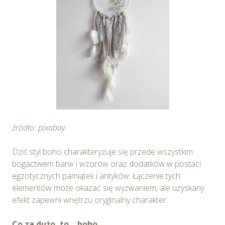
cookie
.
Możesz również dostosować wybory dotyczące
plików cookie i udzielić zgody na wykorzystywanie
plików cookie w Serwisie tylko w wybranych przez
Ciebie celach poprzez wybranie opcji „Dostosuj
wybory”.
źródło: pixabay
Dziś styl boho charakteryzuje się przede wszystkim
bogactwem barw i wzorów oraz dodatków w postaci
egzotycznych pamiątek i antyków. Łączenie tych
elementów może okazać się wyzwaniem, ale uzyskany
efekt zapewni wnętrzu oryginalny charakter.
Co za dużo, to… boho