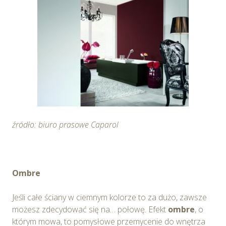
źródło: biuro prasowe Caparol
Ombre
Jeśli całe ściany w ciemnym kolorze to za dużo, zawsze
możesz zdecydować się na… połowę. Efekt
ombre
, o
którym mowa, to pomysłowe przemycenie do wnętrza