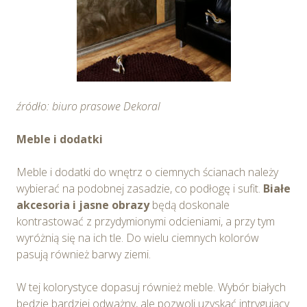
źródło: biuro prasowe Dekoral
Meble i dodatki
Meble i dodatki do wnętrz o ciemnych ścianach należy
wybierać na podobnej zasadzie, co podłogę i sufit.
Białe
akcesoria i jasne obrazy
będą doskonale
kontrastować z przydymionymi odcieniami, a przy tym
wyróżnią się na ich tle. Do wielu ciemnych kolorów
pasują również barwy ziemi.
W tej kolorystyce dopasuj również meble. Wybór białych
będzie bardziej odważny, ale pozwoli uzyskać intrygujący