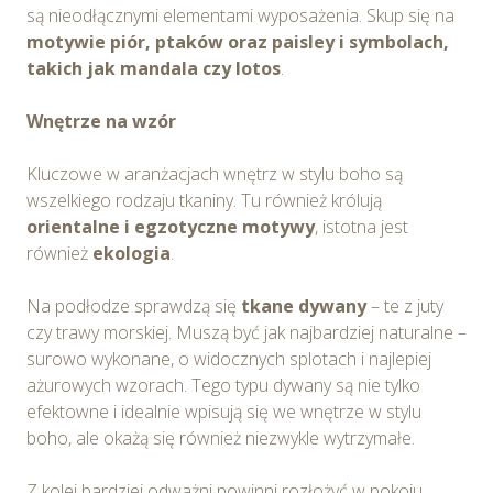
są nieodłącznymi elementami wyposażenia. Skup się na
motywie piór, ptaków oraz paisley i symbolach,
takich jak mandala czy lotos
.
Wnętrze na wzór
Kluczowe w aranżacjach wnętrz w stylu boho są
wszelkiego rodzaju tkaniny. Tu również królują
orientalne i egzotyczne motywy
, istotna jest
również
ekologia
.
Na podłodze sprawdzą się
tkane dywany
– te z juty
czy trawy morskiej. Muszą być jak najbardziej naturalne –
surowo wykonane, o widocznych splotach i najlepiej
ażurowych wzorach. Tego typu dywany są nie tylko
efektowne i idealnie wpisują się we wnętrze w stylu
boho, ale okażą się również niezwykle wytrzymałe.
Z kolei bardziej odważni powinni rozłożyć w pokoju