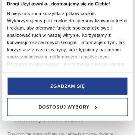
Drogi Użytkowniku, dostosujemy się do Ciebie!
Niniejsza strona korzysta z plików cookie.
Wykorzystujemy pliki cookie do spersonalizowania treści
i reklam, aby oferować funkcje społecznościowe i
analizować ruch w naszej witrynie. Korzystamy z
konwersji rozszerzonych Google. Informacje o tym, jak
korzystasz z naszej witryny, udostępniamy partnerom
Źródło: Freepik.com
społecznościowym, reklamowym i analitycznym.
Nie zapomnij o dodatkach:
Partnerzy mogą połączyć te informacje z innymi danymi
otrzymanymi od Ciebie lub uzyskanymi podczas
Doniczki z terakoty, ceramiki, rattanu
– każda
korzystania z ich usług.
inna, ale tworząca spójną całość,
ZGADZAM SIĘ
Makramy
– na ścianach lub jako uchwyty do roślin,
W serwisie wykorzystywane są pliki cookie w celach
Obrazy i plakaty z motywami liści, papug,
zapewnienia prawidłowego działania Serwisu,
egzotycznych krajobrazów
,
DOSTOSUJ WYBORY
zapamiętania wybranych przez użytkownika ustawień i
Poduszki i dywany w roślinne wzory lub
wszelkich wyborów dokonywanych w Serwisie, poprawy
stonowanych kolorach ziemi
.
wydajności Serwisu, zbierania informacji o tym, w jaki
sposób użytkownicy korzystają z Serwisu, ulepszania
Znakomicie sprawdzają się także lampiony, świece i