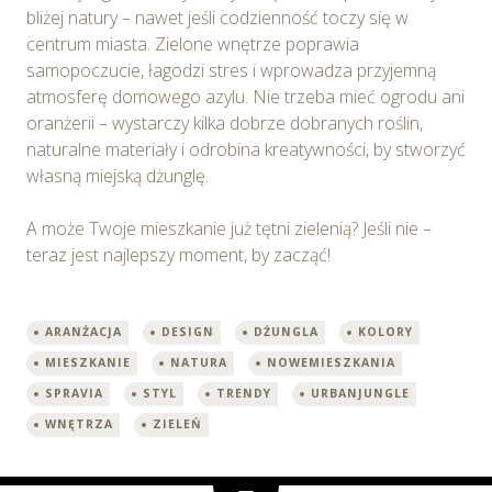
bliżej natury – nawet jeśli codzienność toczy się w
centrum miasta. Zielone wnętrze poprawia
samopoczucie, łagodzi stres i wprowadza przyjemną
atmosferę domowego azylu. Nie trzeba mieć ogrodu ani
oranżerii – wystarczy kilka dobrze dobranych roślin,
naturalne materiały i odrobina kreatywności, by stworzyć
własną miejską dżunglę.
A może Twoje mieszkanie już tętni zielenią? Jeśli nie –
teraz jest najlepszy moment, by zacząć!
ARANŻACJA
DESIGN
DŻUNGLA
KOLORY
MIESZKANIE
NATURA
NOWEMIESZKANIA
SPRAVIA
STYL
TRENDY
URBANJUNGLE
WNĘTRZA
ZIELEŃ