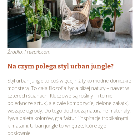
Źródło: Freepik.com
Na czym polega styl urban jungle?
Styl urban jungle to coś więcej niż tylko modne doniczki z
monsterą. To cała filozofia życia bliżej natury – nawet w
czterech ścianach. Kluczowe są rośliny – i to nie
pojedyncze sztuki, ale całe kompozycje, zielone zakątki,
wiszące ogrody. Do tego dochodzą naturalne materiały,
żywa paleta kolorów, gra faktur i inspiracje tropikalnymi
klimatami. Urban jungle to wnętrze, które żyje –
dosłownie.