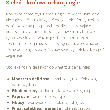
Zieleń – królowa urban jungle
Rośliny to serce stylu urban jungle. Im więcej, tym lepiej –
ale z głową. Warto łączyć różne gatunki i formy: rośliny
doniczkowe na parapetach i podłodze, zwisające
pnącza na ścianach i półkach, a nawet miniaturowe
ogrody w słojach. Ważne jest także rozmieszczenie
roślin – najlepiej grupować je w kącikach, wprowadzać
różne poziomy i wysokości, aby stworzyć efekt „dzikiego”
zagajnika.
Oto kilka roślin idealnych do wnętrz urban jungle:
Monstera deliciosa
– symbol stylu, o efektownych,
dziurawych liściach,
Filodendrony
– odporne, łatwe w pielęgnacji,
Paprocie
– bujne i dekoracyjne,
Fikusy
– wprowadzają strukturę i objętość,
Pilea, calathea, maranta
– dla miłośników