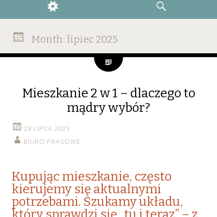
WIDGETS
SEARCH
Month:
lipiec 2025
Mieszkanie 2 w 1 – dlaczego to
mądry wybór?
29 LIPCA 2025
BIURO PRASOWE
Kupując mieszkanie, często
kierujemy się aktualnymi
potrzebami. Szukamy układu,
który sprawdzi się „tu i teraz” – z