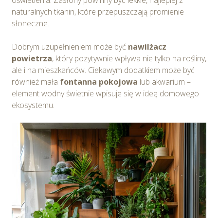
naturalnych tkanin, które przepuszczają promienie
słoneczne.
Dobrym uzupełnieniem może być
nawilżacz
powietrza
, który pozytywnie wpływa nie tylko na rośliny,
ale i na mieszkańców. Ciekawym dodatkiem może być
również mała
fontanna pokojowa
lub akwarium –
element wodny świetnie wpisuje się w ideę domowego
ekosystemu.