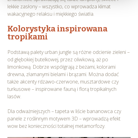
Serwisu, dostosowywania działania Serwisu do
lekkie zasłony – wszystko, co wprowadza klimat
preferencji użytkowników, tworzenia statystyk
wakacyjnego relaksu i miękkiego światła.
użytkowania Serwisu oraz w celach marketingowych.
Kolorystyka inspirowana
Informacje, w tym dane osobowe, pozyskane w związku
tropikami
z wykorzystywaniem plików cookie w Serwisie,
przetwarzane są przez Spravia Sp. z o.o. jako
Podstawą palety urban jungle są różne odcienie zieleni –
usługodawcę Serwisu w ww. celach oraz mogą być
od głębokiej butelkowej, przez oliwkową, aż po
również przetwarzane przez Partnerów Spravia Sp. z
limonkową. Dobrze współgrają z beżami, kolorami
o.o. W związku z powyższym użytkownik ma prawo do
drewna, złamanymi bielami i brązami. Można dodać
dostępu do swoich danych osobowych, ich sprostowania,
także akcenty rdzawo-czerwone, musztardowe czy
usunięcia, ograniczenia przetwarzania, wniesienia
turkusowe – inspirowane fauną i florą tropikalnych
sprzeciwu wobec przetwarzania, a także prawo do
lasów.
wniesienia skargi do Prezesa Urzędu Ochrony Danych
Osobowych. Szczegółowe informacje o plikach cookie
Dla odważniejszych – tapeta w liście bananowca czy
wykorzystywanych w Serwisie oraz inne informacje
panele z roślinnym motywem 3D – wprowadzą efekt
dotyczące prywatności związane z korzystaniem z
wow bez konieczności totalnej metamorfozy.
Serwisu dostępne są w
Polityce prywatności – pliki
cookie
.