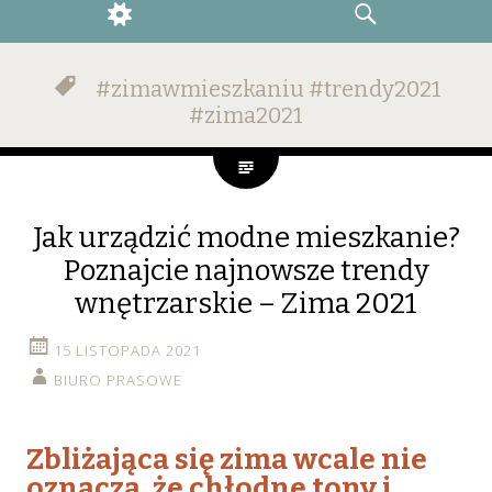
WIDGETS
SEARCH
#zimawmieszkaniu #trendy2021
#zima2021
Jak urządzić modne mieszkanie?
Poznajcie najnowsze trendy
wnętrzarskie – Zima 2021
15 LISTOPADA 2021
BIURO PRASOWE
Zbliżająca się zima wcale nie
oznacza, że chłodne tony i