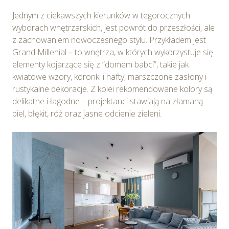
Jednym z ciekawszych kierunków w tegorocznych
wyborach wnętrzarskich, jest powrót do przeszłości, ale
z zachowaniem nowoczesnego stylu. Przykładem jest
Grand Millenial – to wnętrza, w których wykorzystuje się
elementy kojarzące się z “domem babci”, takie jak
kwiatowe wzory, koronki i hafty, marszczone zasłony i
rustykalne dekoracje. Z kolei rekomendowane kolory są
delikatne i łagodne – projektanci stawiają na złamaną
biel, błękit, róż oraz jasne odcienie zieleni.