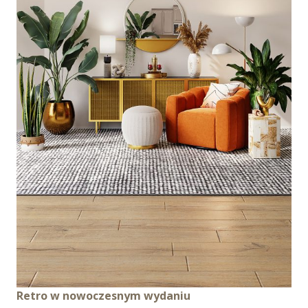
Wybierając opcję „Zgadzam się” wyrażasz zgodę na
wykorzystywanie w Serwisie wszystkich plików
cookie przez Spravia Sp. z o.o. oraz jej Partnerów we
wskazanych powyżej celach.
Wyrażenie zgody jest
dobrowolne. Możesz wycofać zgodę i dokonać zmiany
ustawień dotyczących plików cookie w każdej chwili za
pośrednictwem panelu „Ustawienia plików cookie”
dostępnego z poziomu
Polityki prywatności – pliki
cookie
.
Możesz również dostosować wybory dotyczące
plików cookie i udzielić zgody na wykorzystywanie
plików cookie w Serwisie tylko w wybranych przez
Ciebie celach poprzez wybranie opcji „Dostosuj
wybory”.
Retro w nowoczesnym wydaniu