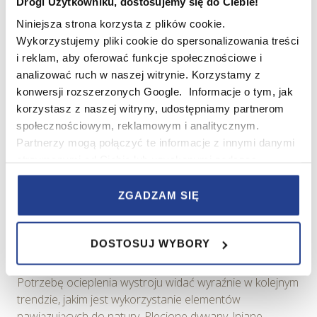
królują teraz w najmodniejszych wnętrzach.
Drogi Użytkowniku, dostosujemy się do Ciebie!
Niniejsza strona korzysta z plików cookie.
Wykorzystujemy pliki cookie do spersonalizowania treści
i reklam, aby oferować funkcje społecznościowe i
analizować ruch w naszej witrynie. Korzystamy z
konwersji rozszerzonych Google. Informacje o tym, jak
korzystasz z naszej witryny, udostępniamy partnerom
społecznościowym, reklamowym i analitycznym.
Partnerzy mogą połączyć te informacje z innymi danymi
otrzymanymi od Ciebie lub uzyskanymi podczas
korzystania z ich usług.
ZGADZAM SIĘ
W serwisie wykorzystywane są pliki cookie w celach
zapewnienia prawidłowego działania Serwisu,
DOSTOSUJ WYBORY
zapamiętania wybranych przez użytkownika ustawień i
Natura we wnętrzach
wszelkich wyborów dokonywanych w Serwisie, poprawy
wydajności Serwisu, zbierania informacji o tym, w jaki
Potrzebę ocieplenia wystroju widać wyraźnie w kolejnym
sposób użytkownicy korzystają z Serwisu, ulepszania
trendzie, jakim jest wykorzystanie elementów
Serwisu, dostosowywania działania Serwisu do
nawiązujących do natury. Plecione dywany, lniane