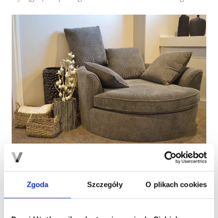
Powrót do kolorów
Po kilku sezonach odchodzimy w końcu od
wszechobecnej bieli i szarości. Powracają kolory – i to
Zgoda
Szczegóły
O plikach cookies
najlepiej w ciepłych tonach, które sprawiają, że wnętrza
stają się bardziej przytulne. Czerwień, rdza, brąz i zieleń