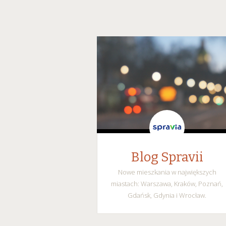
Blog Spravii
Nowe mieszkania w największych
miastach: Warszawa, Kraków, Poznań,
Gdańsk, Gdynia i Wrocław.