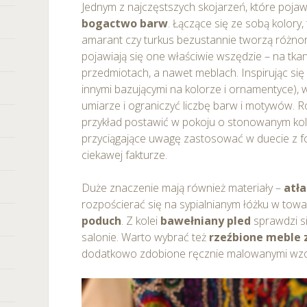
Jednym z najczęstszych skojarzeń, które pojawi
bogactwo barw
. Łączące się ze sobą kolory, t
amarant czy turkus bezustannie tworzą różnora
pojawiają się one właściwie wszędzie – na tka
przedmiotach, a nawet meblach. Inspirując się 
innymi bazującymi na kolorze i ornamentyce),
umiarze i ograniczyć liczbę barw i motywów.
przykład postawić w pokoju o stonowanym kolor
przyciągające uwagę zastosować w duecie z f
ciekawej fakturze.
Duże znaczenie mają również materiały –
atła
rozpościerać się na sypialnianym łóżku w tow
poduch
. Z kolei
bawełniany pled
sprawdzi s
salonie. Warto wybrać też
rzeźbione meble 
dodatkowo zdobione ręcznie malowanymi wzo