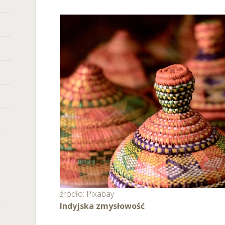
any ustawień dotyczących plików cookie w każdej chwili za po
dostępnego z poziomu
Polityki prywatności – pliki cookie
.
 wybory dotyczące plików cookie i udzielić zgody na wyko
ych przez Ciebie celach poprzez wybranie opcji „Dostosuj w
źródło: Pixabay
Indyjska zmysłowość