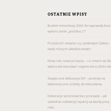
SKIP
TO
OSTATNIE WPISY
CONTENT
Budżet remontowy 2026: Ile naprawdę kosz
wykończenie „pod klucz”?
Przestrzeń otwarta czy zamknięta? Zalety i
wady różnych układów wnętrz
Nowy rok, nowe przepisy – co zmieni się dl
właścicieli mieszkań i najemców w 2026 rok
Świąteczne dekoracje DIY – pomysły na
własnoręczne ozdoby do mieszkania
Dekoracje sezonowe bez przesady – jak
subtelnie odświeżyć wystrój na każdą porę
roku