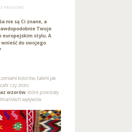
RO PRASOWE
śa nie są Ci znane, a
prawdopodobnie Twoje
 europejskim stylu. A
 i wnieść do swojego
?
eniami kolorów, takimi jak
fir czy złoto.
raz wzorów
, które powstały
zułmańskich wpływów.