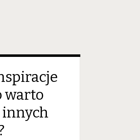
nspiracje
o warto
 innych
?