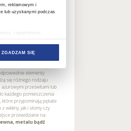
jawia się wiele materiałów,
wym, reklamowym i
 naturalne tkaniny
. Na
bie lub uzyskanymi podczas
doczne są
bogate zdobienia
st wybór komód, stolików,
h
. Sprawdzi się tu również –
rwisu, zapamiętania
kiej koniczyny
, a także
rawy wydajności Serwisu,
elementy
. Co do tekstyliów,
rwisu, dostosowywania
 poduszki, baldachimy czy
ZGADZAM SIĘ
az w celach marketingowych.
li dekoracyjne tkaniny ścienne.
w Serwisie, przetwarzane są
odpowiednie elementy
zetwarzane przez Partnerów
dzą się różnego rodzaju
nych osobowych, ich
 ażurowymi prześwitami lub
ania, a także prawo do
 do każdego pomieszczenia
o plikach cookie
e
, które przypominają pękate
ystaniem z Serwisu dostępne
 wikliny, jak i słomy czy
iejsce przewidziane na
drewna, metalu bądź
tkich plików cookie przez
est dobrowolne. Możesz