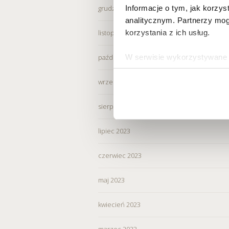
Informacje o tym, jak korzy
grudzień 2023
analitycznym. Partnerzy mog
korzystania z ich usług.
listopad 2023
W serwisie wykorzystywane s
październik 2023
wybranych przez użytkownik
zbierania informacji o tym, 
wrzesień 2023
działania Serwisu do prefer
sierpień 2023
Informacje, w tym dane oso
przez Spravia Sp. z o.o. ja
lipiec 2023
Spravia Sp. z o.o. W związ
sprostowania, usunięcia, og
czerwiec 2023
wniesienia skargi do Preze
wykorzystywanych w Serwisi
maj 2023
są w
Polityce prywatności –
kwiecień 2023
Wybierając opcję „Zgadzam
Spravia Sp. z o.o. oraz je
marzec 2023