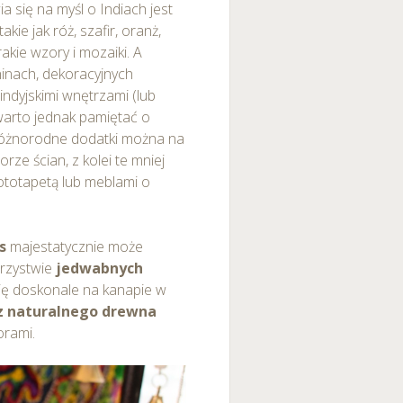
a się na myśl o Indiach jest
akie jak róż, szafir, oranż,
kie wzory i mozaiki. A
ninach, dekoracyjnych
indyjskimi wnętrzami (lub
 warto jednak pamiętać o
 Różnorodne dodatki można na
ze ścian, z kolei te mniej
ototapetą lub meblami o
s
majestatycznie może
arzystwie
jedwabnych
ię doskonale na kanapie w
z naturalnego drewna
rami.