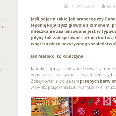
10 LIPCA 2019
BIU
Jeśli pojęcia takie jak arabeska czy Gane
Japonię kojarzysz głównie z kimonem, 
tuje
mieszkanie zaaranżowane jest w typowo
gdyby tak zainspirować się inną kulturą
wnętrza nieco pozytywnego szaleństwa
Jak Maroko, to koniczyna
a
Maroko kojarzy się głównie z odważnymi połącz
u?
pomarańcz, intensywna czerwień, szmaragd, sza
Zdecydowanie króluje tam
przepych barw o
w wyniku połączenia kultury afrykańskiej i mu