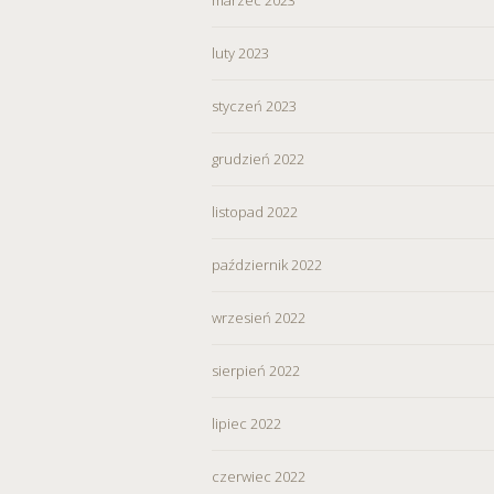
wycofać zgodę i dokonać zmi
„Ustawienia plików cookie” 
luty 2023
Możesz również dostosować
styczeń 2023
w Serwisie tylko w wybran
grudzień 2022
listopad 2022
październik 2022
wrzesień 2022
sierpień 2022
lipiec 2022
czerwiec 2022