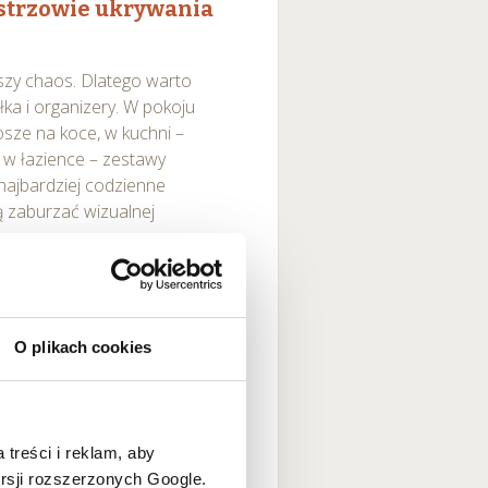
istrzowie ukrywania
szy chaos. Dlatego warto
ka i organizery. W pokoju
sze na koce, w kuchni –
 w łazience – zestawy
najbardziej codzienne
ą zaburzać wizualnej
O plikach cookies
 treści i reklam, aby
ersji rozszerzonych Google.