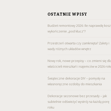
SKIP
TO
OSTATNIE WPISY
CONTENT
Budżet remontowy 2026: Ile naprawdę kosz
wykończenie „pod klucz”?
Przestrzeń otwarta czy zamknięta? Zalety i
wady różnych układów wnętrz
Nowy rok, nowe przepisy – co zmieni się dl
właścicieli mieszkań i najemców w 2026 rok
Świąteczne dekoracje DIY – pomysły na
własnoręczne ozdoby do mieszkania
Dekoracje sezonowe bez przesady – jak
subtelnie odświeżyć wystrój na każdą porę
roku