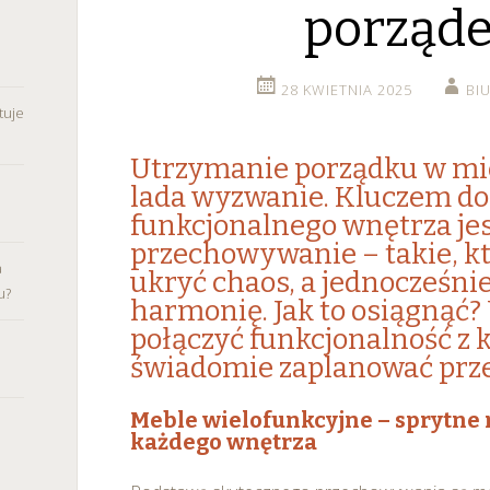
porząde
28 KWIETNIA 2025
BI
tuje
Utrzymanie porządku w mie
lada wyzwanie. Kluczem do 
funkcjonalnego wnętrza je
przechowywanie – takie, k
a
ukryć chaos, a jednocześn
u?
harmonię. Jak to osiągnąć?
połączyć funkcjonalność z 
świadomie zaplanować prze
Meble wielofunkcyjne – sprytne
każdego wnętrza