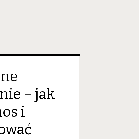
wne
ie – jak
os i
ować