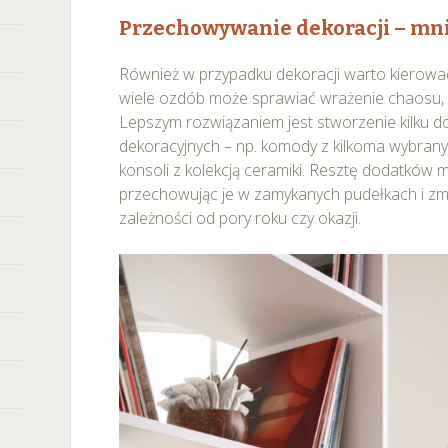
any ustawień dotyczących plików cookie w każdej chwili za po
Przechowywanie dekoracji – mni
dostępnego z poziomu
Polityki prywatności – pliki cookie
.
Również w przypadku dekoracji warto kierować
 wybory dotyczące plików cookie i udzielić zgody na wyko
wiele ozdób może sprawiać wrażenie chaosu, n
ych przez Ciebie celach poprzez wybranie opcji „Dostosuj w
Lepszym rozwiązaniem jest stworzenie kilku 
dekoracyjnych – np. komody z kilkoma wybran
konsoli z kolekcją ceramiki. Resztę dodatkó
przechowując je w zamykanych pudełkach i zm
zależności od pory roku czy okazji.