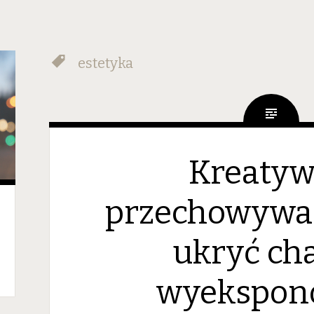
estetyka
Kreaty
przechowywan
ukryć cha
wyekspon