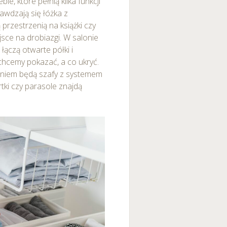
, które pełnią kilka funkcji
awdzają się łóżka z
 przestrzenią na książki czy
jsce na drobiazgi. W salonie
ączą otwarte półki i
chcemy pokazać, a co ukryć.
aniem będą szafy z systemem
rtki czy parasole znajdą