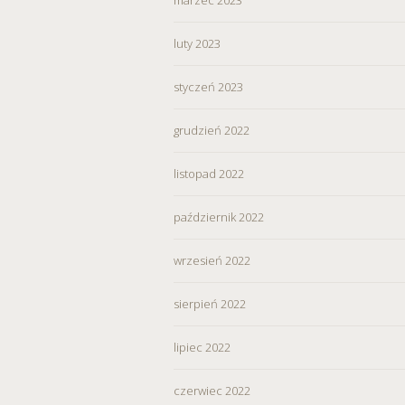
wycofać zgodę i dokonać zmi
„Ustawienia plików cookie” 
luty 2023
Możesz również dostosować
styczeń 2023
w Serwisie tylko w wybran
grudzień 2022
listopad 2022
październik 2022
wrzesień 2022
sierpień 2022
lipiec 2022
czerwiec 2022