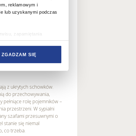
wym, reklamowym i
bie lub uzyskanymi podczas
rwisu, zapamiętania
rawy wydajności Serwisu,
rwisu, dostosowywania
ZGADZAM SIĘ
az w celach marketingowych.
odejście do
w Serwisie, przetwarzane są
zetwarzane przez Partnerów
nych osobowych, ich
ają z ukrytych schowków.
ania, a także prawo do
ią do przechowywania,
o plikach cookie
y pełniące rolę pojemników –
ystaniem z Serwisu dostępne
ia przestrzeni. W sypialni
any szafami przesuwnymi o
l stanie się niemal
tkich plików cookie przez
, co trzeba.
est dobrowolne. Możesz