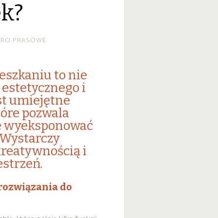
k?
URO PRASOWE
szkaniu to nie
estetycznego i
st umiejętne
tóre pozwala
ie wyeksponować
 Wystarczy
kreatywnością i
strzeń.
 rozwiązania do