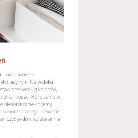
eń
u – odpowiednio
dekoracyjnym. Na widoku
ustawione według kolorów,
dełka i kosze, które same w
 co niekoniecznie chcemy
m doborze rzeczy – otwarte
aniczyć je do kilku starannie