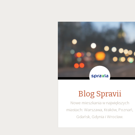
Blog Spravii
Nowe mieszkania w największych
miastach: Warszawa, Kraków, Poznań,
Gdańsk, Gdynia i Wrocław.