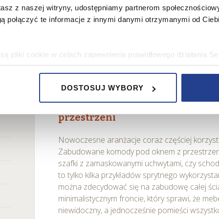
stasz z naszej witryny, udostępniamy partnerom społecznościo
ą połączyć te informacje z innymi danymi otrzymanymi od Cie
ą pliki cookie w celach zapewnienia prawidłowego działania Se
a ustawień i wszelkich wyborów dokonywanych w Serwisie, pop
w jaki sposób użytkownicy korzystają z Serwisu, ulepszania Se
Źródło: Freepik.com
DOSTOSUJ WYBORY
encji użytkowników, tworzenia statystyk użytkowania Serwisu or
Ukryte schowki – inteligentne p
bowe, pozyskane w związku z wykorzystywaniem plików cookie 
przestrzeni
ko usługodawcę Serwisu w ww. celach oraz mogą być również pr
ku z powyższym użytkownik ma prawo do dostępu do swoich da
Nowoczesne aranżacje coraz częściej korzyst
raniczenia przetwarzania, wniesienia sprzeciwu wobec przetwarz
Zabudowane komody pod oknem z przestrzen
sa Urzędu Ochrony Danych Osobowych. Szczegółowe informacje 
szafki z zamaskowanymi uchwytami, czy schod
e oraz inne informacje dotyczące prywatności związane z korz
to tylko kilka przykładów sprytnego wykorzystan
 pliki cookie
.
można zdecydować się na zabudowę całej ści
minimalistycznym froncie, który sprawi, że mebe
 się” wyrażasz zgodę na wykorzystywanie w Serwisie wszys
niewidoczny, a jednocześnie pomieści wszystko
j Partnerów we wskazanych powyżej celach.
Wyrażenie zgody j