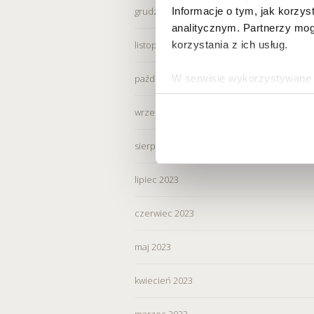
Informacje o tym, jak korzy
grudzień 2023
analitycznym. Partnerzy mog
korzystania z ich usług.
listopad 2023
W serwisie wykorzystywane s
październik 2023
wybranych przez użytkownik
zbierania informacji o tym, 
wrzesień 2023
działania Serwisu do prefer
sierpień 2023
Informacje, w tym dane oso
przez Spravia Sp. z o.o. ja
lipiec 2023
Spravia Sp. z o.o. W związ
sprostowania, usunięcia, og
czerwiec 2023
wniesienia skargi do Preze
wykorzystywanych w Serwisi
maj 2023
są w
Polityce prywatności –
kwiecień 2023
Wybierając opcję „Zgadzam
Spravia Sp. z o.o. oraz je
marzec 2023