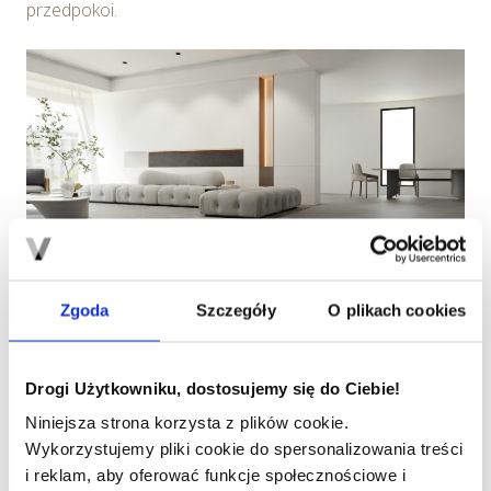
przedpokoi.
Źródło: Dada Design, Unsplash
Zgoda
Szczegóły
O plikach cookies
Najmodniejsze trendy w świecie
podłóg
Drogi Użytkowniku, dostosujemy się do Ciebie!
Niniejsza strona korzysta z plików cookie.
Współczesne trendy wnętrzarskie kładą duży nacisk na
Wykorzystujemy pliki cookie do spersonalizowania treści
naturalne materiały, takie jak drewno, kamień czy beton.
i reklam, aby oferować funkcje społecznościowe i