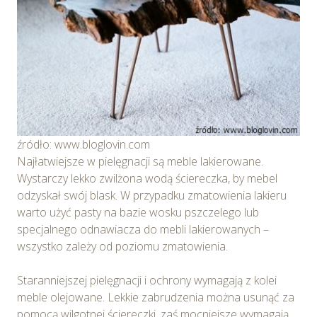
źródło: www.bloglovin.com
Najłatwiejsze w pielęgnacji są meble lakierowane.
Wystarczy lekko zwilżona wodą ściereczka, by mebel
odzyskał swój blask. W przypadku zmatowienia lakieru
warto użyć pasty na bazie wosku pszczelego lub
specjalnego odnawiacza do mebli lakierowanych –
wszystko zależy od poziomu zmatowienia.
Staranniejszej pielęgnacji i ochrony wymagają z kolei
meble olejowane. Lekkie zabrudzenia można usunąć za
pomocą wilgotnej ściereczki, zaś mocniejsze wymagają