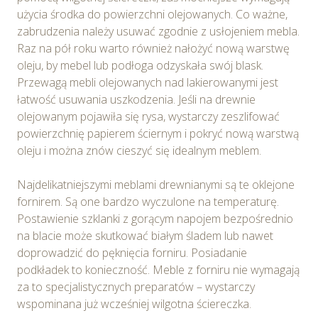
użycia środka do powierzchni olejowanych. Co ważne,
zabrudzenia należy usuwać zgodnie z usłojeniem mebla.
Raz na pół roku warto również nałożyć nową warstwę
oleju, by mebel lub podłoga odzyskała swój blask.
Przewagą mebli olejowanych nad lakierowanymi jest
łatwość usuwania uszkodzenia. Jeśli na drewnie
olejowanym pojawiła się rysa, wystarczy zeszlifować
powierzchnię papierem ściernym i pokryć nową warstwą
oleju i można znów cieszyć się idealnym meblem.
Najdelikatniejszymi meblami drewnianymi są te oklejone
fornirem. Są one bardzo wyczulone na temperaturę.
Postawienie szklanki z gorącym napojem bezpośrednio
na blacie może skutkować białym śladem lub nawet
doprowadzić do pęknięcia forniru. Posiadanie
podkładek to konieczność. Meble z forniru nie wymagają
za to specjalistycznych preparatów – wystarczy
wspominana już wcześniej wilgotna ściereczka.