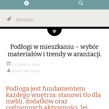
WIDGETS
SEARCH
drewno
Podłogi w mieszkaniu – wybór
materiałów i trendy w aranżacji.
3 CZERWCA 2024
BIURO PRASOWE
Podłoga jest fundamentem
każdego wnętrza: stanowi tło dla
mebli, dodatków oraz
codziennych aktywności. Jej