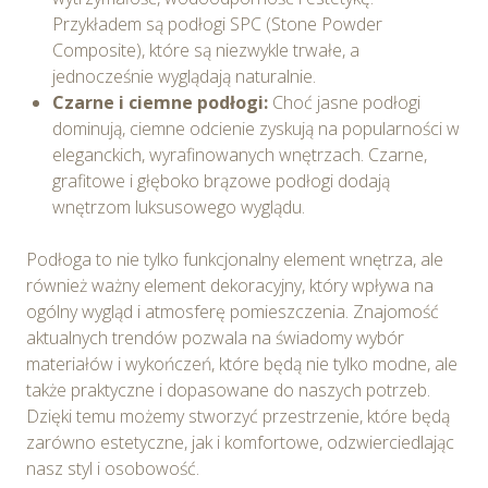
wskazanych powyżej celach.
Wyrażenie zgody jest
Przykładem są podłogi SPC (Stone Powder
dobrowolne. Możesz wycofać zgodę i dokonać zmiany
Composite), które są niezwykle trwałe, a
ustawień dotyczących plików cookie w każdej chwili za
jednocześnie wyglądają naturalnie.
pośrednictwem panelu „Ustawienia plików cookie”
Czarne i ciemne podłogi:
Choć jasne podłogi
dostępnego z poziomu
Polityki prywatności – pliki
dominują, ciemne odcienie zyskują na popularności w
cookie
.
eleganckich, wyrafinowanych wnętrzach. Czarne,
grafitowe i głęboko brązowe podłogi dodają
Możesz również dostosować wybory dotyczące
wnętrzom luksusowego wyglądu.
plików cookie i udzielić zgody na wykorzystywanie
plików cookie w Serwisie tylko w wybranych przez
Podłoga to nie tylko funkcjonalny element wnętrza, ale
Ciebie celach poprzez wybranie opcji „Dostosuj
również ważny element dekoracyjny, który wpływa na
wybory”.
ogólny wygląd i atmosferę pomieszczenia. Znajomość
aktualnych trendów pozwala na świadomy wybór
materiałów i wykończeń, które będą nie tylko modne, ale
także praktyczne i dopasowane do naszych potrzeb.
Dzięki temu możemy stworzyć przestrzenie, które będą
zarówno estetyczne, jak i komfortowe, odzwierciedlając
nasz styl i osobowość.