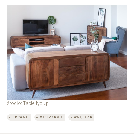
źródło: Table4you.pl
DREWNO
MIESZKANIE
WNĘTRZA