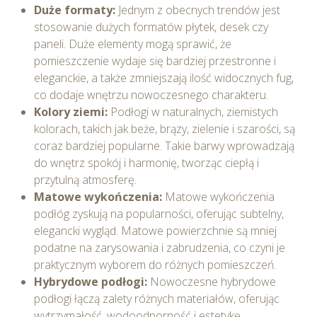
Duże formaty:
Jednym z obecnych trendów jest
z wykorzystywaniem plików cookie w Serwisie,
stosowanie dużych formatów płytek, desek czy
przetwarzane są przez Spravia Sp. z o.o. jako
paneli. Duże elementy mogą sprawić, że
usługodawcę Serwisu w ww. celach oraz mogą być
pomieszczenie wydaje się bardziej przestronne i
również przetwarzane przez Partnerów Spravia Sp. z
eleganckie, a także zmniejszają ilość widocznych fug,
o.o. W związku z powyższym użytkownik ma prawo do
co dodaje wnętrzu nowoczesnego charakteru.
dostępu do swoich danych osobowych, ich sprostowania,
Kolory ziemi:
Podłogi w naturalnych, ziemistych
usunięcia, ograniczenia przetwarzania, wniesienia
kolorach, takich jak beże, brązy, zielenie i szarości, są
sprzeciwu wobec przetwarzania, a także prawo do
coraz bardziej popularne. Takie barwy wprowadzają
wniesienia skargi do Prezesa Urzędu Ochrony Danych
do wnętrz spokój i harmonię, tworząc ciepłą i
Osobowych. Szczegółowe informacje o plikach cookie
przytulną atmosferę.
wykorzystywanych w Serwisie oraz inne informacje
Matowe wykończenia:
Matowe wykończenia
dotyczące prywatności związane z korzystaniem z
podłóg zyskują na popularności, oferując subtelny,
Serwisu dostępne są w
Polityce prywatności – pliki
elegancki wygląd. Matowe powierzchnie są mniej
cookie
.
podatne na zarysowania i zabrudzenia, co czyni je
praktycznym wyborem do różnych pomieszczeń.
Wybierając opcję „Zgadzam się” wyrażasz zgodę na
Hybrydowe podłogi:
Nowoczesne hybrydowe
wykorzystywanie w Serwisie wszystkich plików
podłogi łączą zalety różnych materiałów, oferując
cookie przez Spravia Sp. z o.o. oraz jej Partnerów we
wytrzymałość, wodoodporność i estetykę.