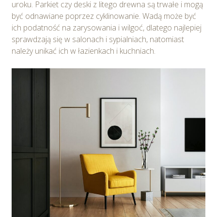
uroku. Parkiet czy deski z litego drewna są trwałe i mogą
być odnawiane poprzez cyklinowanie. Wadą może być
ich podatność na zarysowania i wilgoć, dlatego najlepiej
sprawdzają się w salonach i sypialniach, natomiast
należy unikać ich w łazienkach i kuchniach.