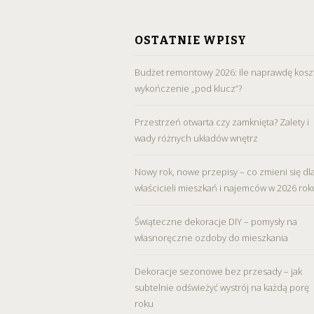
SKIP
TO
OSTATNIE WPISY
CONTENT
Budżet remontowy 2026: Ile naprawdę kosz
wykończenie „pod klucz”?
Przestrzeń otwarta czy zamknięta? Zalety i
wady różnych układów wnętrz
Nowy rok, nowe przepisy – co zmieni się dl
właścicieli mieszkań i najemców w 2026 rok
Świąteczne dekoracje DIY – pomysły na
własnoręczne ozdoby do mieszkania
Dekoracje sezonowe bez przesady – jak
subtelnie odświeżyć wystrój na każdą porę
roku