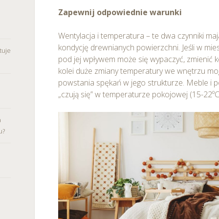
Zapewnij odpowiednie warunki
Wentylacja i temperatura – te dwa czynniki ma
kondycję drewnianych powierzchni. Jeśli w mies
tuje
pod jej wpływem może się wypaczyć, zmienić ko
kolei duże zmiany temperatury we wnętrzu m
powstania spękań w jego strukturze. Meble i p
„czują się” w temperaturze pokojowej (15-22ºC
a
u?