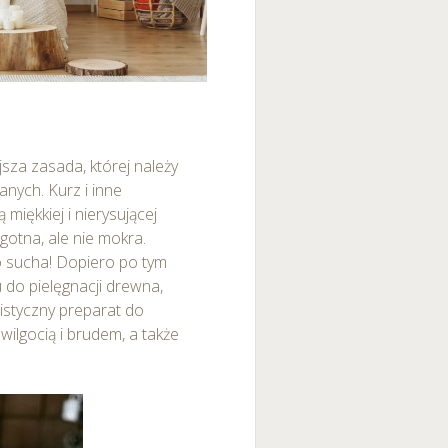
sza zasada, której należy
anych. Kurz i inne
iękkiej i nierysującej
lgotna, ale nie mokra.
 sucha! Dopiero po tym
do pielęgnacji drewna,
listyczny preparat do
ilgocią i brudem, a także