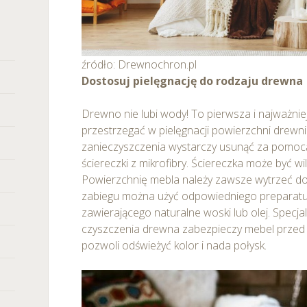
źródło: Drewnochron.pl
Dostosuj pielęgnację do rodzaju drewna
Drewno nie lubi wody! To pierwsza i najważniej
przestrzegać w pielęgnacji powierzchni drewni
zanieczyszczenia wystarczy usunąć za pomocą m
ściereczki z mikrofibry. Ściereczka może być wi
Powierzchnię mebla należy zawsze wytrzeć do
zabiegu można użyć odpowiedniego preparatu 
zawierającego naturalne woski lub olej. Specja
czyszczenia drewna zabezpieczy mebel przed w
pozwoli odświeżyć kolor i nada połysk.