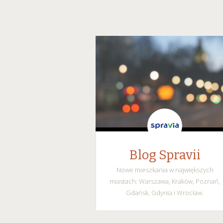
Blog Spravii
Nowe mieszkania w największych
miastach: Warszawa, Kraków, Poznań,
Gdańsk, Gdynia i Wrocław.