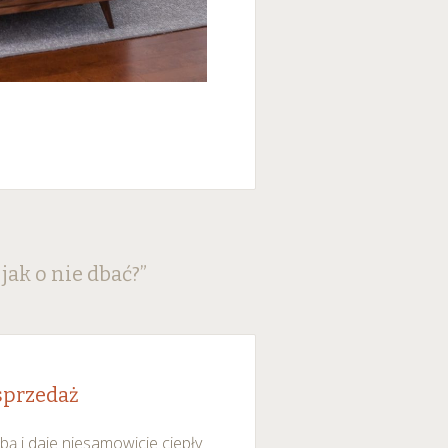
średnictwem panelu
rzystywanie plików cookie
ybory”.
ak o nie dbać?
”
sprzedaż
ą i daje niesamowicie ciepły