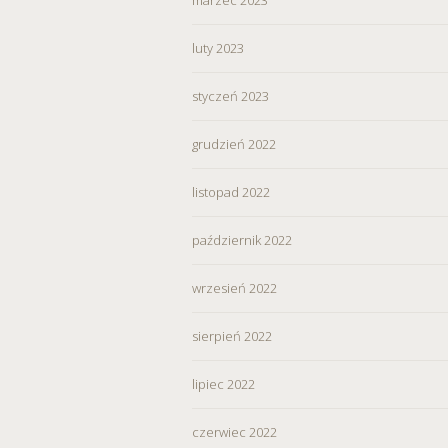
wycofać zgodę i dokonać zmi
„Ustawienia plików cookie” 
luty 2023
Możesz również dostosować
styczeń 2023
w Serwisie tylko w wybran
grudzień 2022
listopad 2022
październik 2022
wrzesień 2022
sierpień 2022
lipiec 2022
czerwiec 2022