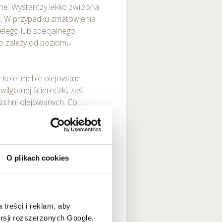
ane. Wystarczy lekko zwilżona
k. W przypadku zmatowienia
elego lub specjalnego
o zależy od poziomu
z kolei meble olejowane.
lgotnej ściereczki, zaś
zchni olejowanych. Co
usłojeniem mebla. Raz na pół
u, by mebel lub podłoga
nych nad lakierowanymi jest
ie olejowanym pojawiła się
O plikach cookies
ierem ściernym i pokryć nową
nym meblem.
 oklejone fornirem. Są one
 treści i reklam, aby
e szklanki z gorącym
ersji rozszerzonych Google.
wać białym śladem lub nawet