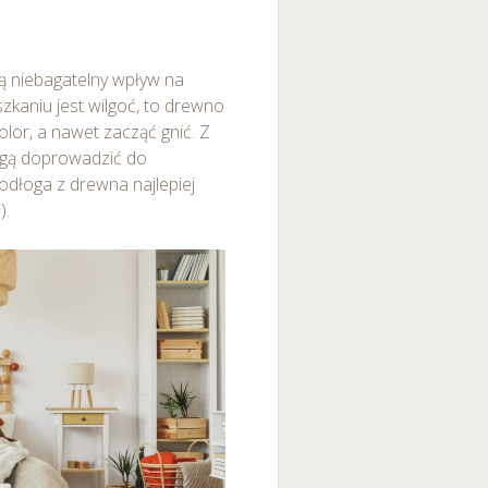
ją niebagatelny wpływ na
zkaniu jest wilgoć, to drewno
lor, a nawet zacząć gnić. Z
ogą doprowadzić do
odłoga z drewna najlepiej
).