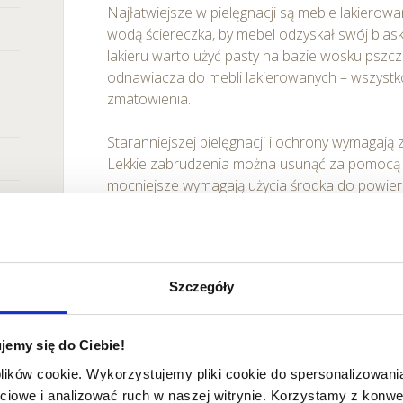
Najłatwiejsze w pielęgnacji są meble lakierow
wodą ściereczka, by mebel odzyskał swój blas
lakieru warto użyć pasty na bazie wosku pszcz
odnawiacza do mebli lakierowanych – wszystk
zmatowienia.
Staranniejszej pielęgnacji i ochrony wymagają 
Lekkie zabrudzenia można usunąć za pomocą wi
mocniejsze wymagają użycia środka do powier
ważne, zabrudzenia należy usuwać zgodnie z 
roku warto również nałożyć nową warstwę olej
odzyskała swój blask. Przewagą mebli olejowa
łatwość usuwania uszkodzenia. Jeśli na drewn
Szczegóły
rysa, wystarczy zeszlifować powierzchnię pap
warstwą oleju i można znów cieszyć się ideal
jemy się do Ciebie!
Najdelikatniejszymi meblami drewnianymi są te
plików cookie. Wykorzystujemy pliki cookie do spersonalizowania
bardzo wyczulone na temperaturę. Postawieni
ciowe i analizować ruch w naszej witrynie. Korzystamy z konw
napojem bezpośrednio na blacie może skutko