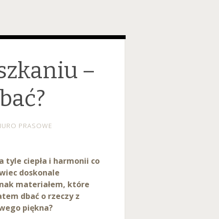
szkaniu –
dbać?
IURO PRASOWE
 tyle ciepła i harmonii co
owiec doskonale
dnak materiałem, które
atem dbać o rzeczy z
owego piękna?