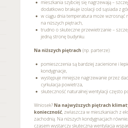
mieszkania szybciej się nagrzewają – szcze
any ustawień dotyczących plików cookie w każdej chwili za po
dodatkowo brakuje izolacji od sąsiada z gó
dostępnego z poziomu
Polityki prywatności – pliki cookie
.
w ciągu dnia temperatura może wzrosnąć na
na niższych piętrach,
 wybory dotyczące plików cookie i udzielić zgody na wyko
trudno o skuteczne przewietrzanie – szcze
ych przez Ciebie celach poprzez wybranie opcji „Dostosuj w
jedną stronę budynku.
Na niższych piętrach
(np. parterze):
pomieszczenia są bardziej zacienione i lep
kondygnacje,
występuje mniejsze nagrzewanie przez dac
cyrkulacja powietrza,
skuteczność naturalnej wentylacji często p
Wniosek?
Na najwyższych piętrach klimat
konieczność
, zwłaszcza w mieszkaniach z ek
zachodnią. Na niższych kondygnacjach równie
czasem wystarczy skuteczna wentylacja wspar