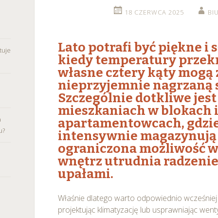
18 CZERWCA 2025
BI
Lato potrafi być piękne i 
tuje
kiedy temperatury przekr
własne cztery kąty mogą 
nieprzyjemnie nagrzaną s
Szczególnie dotkliwe jest
mieszkaniach w blokach 
a
apartamentowcach, gdzie 
u?
intensywnie magazynują c
ograniczona możliwość 
wnętrz utrudnia radzenie
upałami.
Właśnie dlatego warto odpowiednio wcześniej
projektując klimatyzację lub usprawniając went