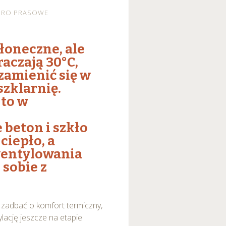
URO PRASOWE
słoneczne, ale
aczają 30°C,
zamienić się w
zklarnię.
 to w
i
beton i szkło
iepło, a
wentylowania
 sobie z
 zadbać o komfort termiczny,
ylację jeszcze na etapie