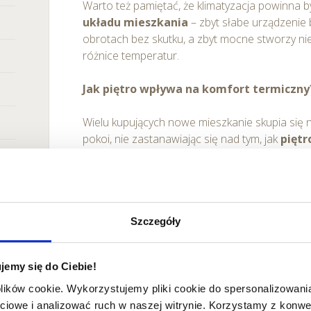
Warto też pamiętać, że klimatyzacja powinna 
układu mieszkania
– zbyt słabe urządzenie
obrotach bez skutku, a zbyt mocne stworzy ni
różnice temperatur.
Jak piętro wpływa na komfort termiczny
Wielu kupujących nowe mieszkanie skupia się na
pokoi, nie zastanawiając się nad tym, jak
pięt
wnętrza
. Tymczasem to jeden z kluczowych cz
komfort w lecie.
Szczegóły
jemy się do Ciebie!
plików cookie. Wykorzystujemy pliki cookie do spersonalizowania
ciowe i analizować ruch w naszej witrynie. Korzystamy z konw