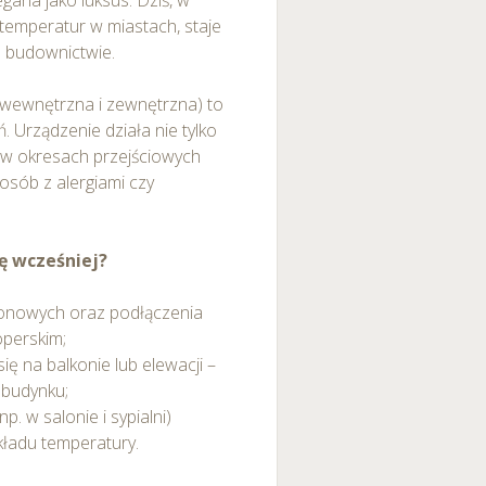
gana jako luksus. Dziś, w
 temperatur w miastach, staje
 budownictwie.
 wewnętrzna i zewnętrzna) to
. Urządzenie działa nie tylko
w okresach przejściowych
osób z alergiami czy
ę wcześniej?
eonowych oraz podłączenia
operskim;
ię na balkonie lub elewacji –
 budynku;
. w salonie i sypialni)
ładu temperatury.