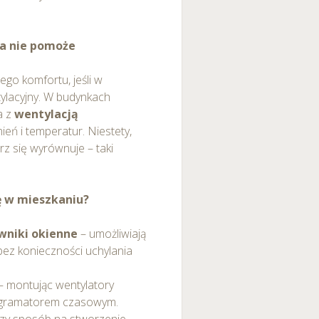
ja nie pomoże
ego komfortu, jeśli w
ylacyjny. W budynkach
a z
wentylacją
nień i temperatur. Niestety,
z się wyrównuje – taki
ę w mieszkaniu?
wniki okienne
– umożliwiają
ez konieczności uchylania
– montując wentylatory
rogramatorem czasowym.
szy sposób na stworzenie