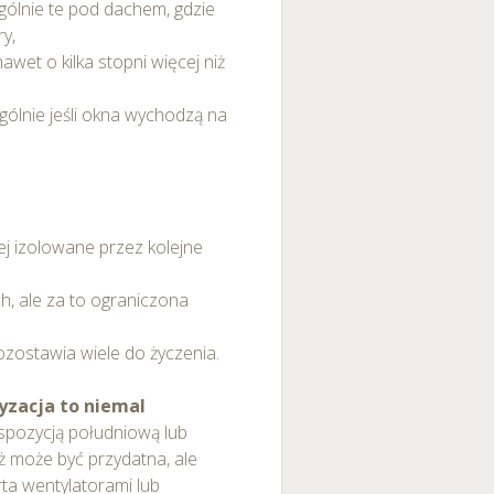
gólnie te pod dachem, gdzie
średnictwem panelu
ry,
wet o kilka stopni więcej niż
rzystywanie plików cookie
gólnie jeśli okna wychodzą na
ybory”.
iej izolowane przez kolejne
h, ale za to ograniczona
ozostawia wiele do życzenia.
yzacja to niemal
spozycją południową lub
ż może być przydatna, ale
ta wentylatorami lub