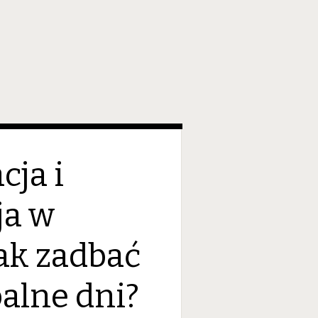
cja i
ja w
ak zadbać
alne dni?