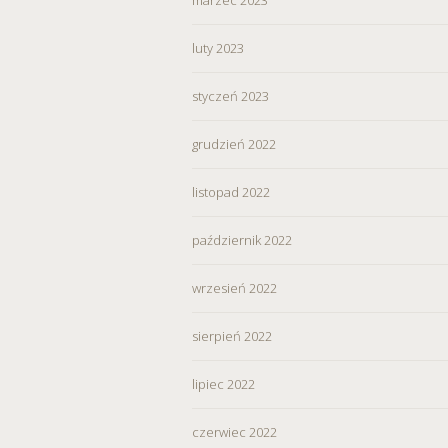
wycofać zgodę i dokonać zmi
„Ustawienia plików cookie” 
luty 2023
Możesz również dostosować
styczeń 2023
w Serwisie tylko w wybran
grudzień 2022
listopad 2022
październik 2022
wrzesień 2022
sierpień 2022
lipiec 2022
czerwiec 2022