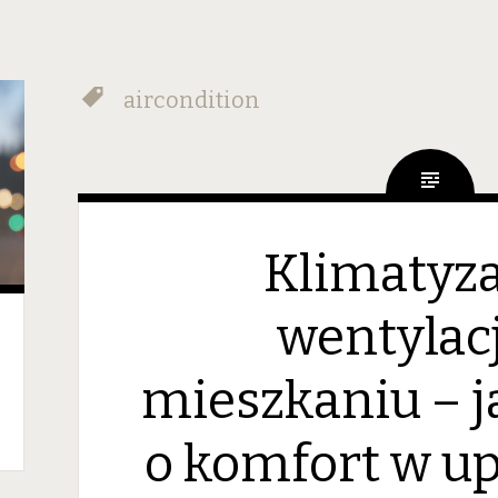
aircondition
Klimatyza
wentylac
mieszkaniu – j
o komfort w up