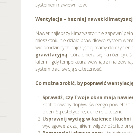
systemem nawiewników.
Wentylacja – bez niej nawet klimatyzac
Nawet najlepszy klimatyzator nie zapewni pełn
mieszkaniu nie działa prawidłowo system went
wielorodzinnych najczęściej mamy do czynieni
grawitacyjną
, która opiera się na różnicy ciś
latem – gdy temperatura wewnątrz i na zewnątr
system traci swoją skuteczność.
Co można zrobić, by poprawić wentylacj
Sprawdź, czy Twoje okna mają nawie
kontrolowany dopływ świeżego powietrza b
okien. Są estetyczne, ciche i skuteczne.
Usprawnij wyciąg w łazience i kuchni
wyciągowe z czujnikiem wilgotności lub p
Rozszczelnij okna w nocy
– to najprost