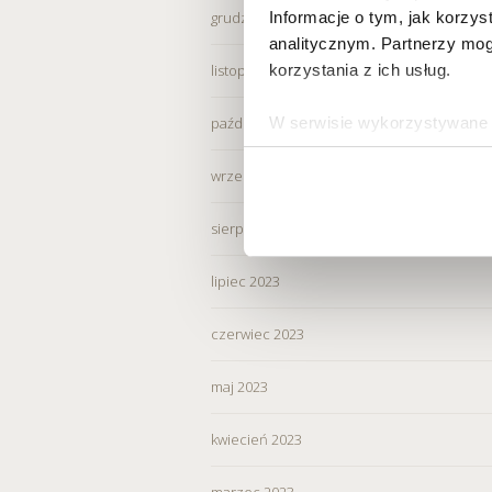
Informacje o tym, jak korzy
grudzień 2023
analitycznym. Partnerzy mog
korzystania z ich usług.
listopad 2023
W serwisie wykorzystywane s
październik 2023
wybranych przez użytkownik
zbierania informacji o tym, 
wrzesień 2023
działania Serwisu do prefer
sierpień 2023
Informacje, w tym dane oso
przez Spravia Sp. z o.o. ja
lipiec 2023
Spravia Sp. z o.o. W związ
sprostowania, usunięcia, og
czerwiec 2023
wniesienia skargi do Preze
wykorzystywanych w Serwisi
maj 2023
są w
Polityce prywatności –
kwiecień 2023
Wybierając opcję „Zgadzam
Spravia Sp. z o.o. oraz je
marzec 2023