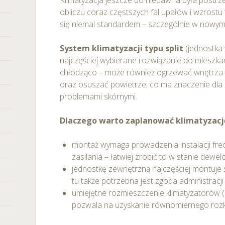
Klimatyzacja jeszcze do niedawna była postrze
obliczu coraz częstszych fal upałów i wzrostu
się niemal standardem – szczególnie w nowym
System klimatyzacji typu split
(jednostka
najczęściej wybierane rozwiązanie do mieszkań
chłodząco – może również ogrzewać wnętrza 
oraz osuszać powietrze, co ma znaczenie dla 
problemami skórnymi.
Dlaczego warto zaplanować klimatyzacj
montaż wymaga prowadzenia instalacji fr
zasilania – łatwiej zrobić to w stanie dewel
jednostkę zewnętrzną najczęściej montuje s
tu także potrzebna jest zgoda administracji
umiejętne rozmieszczenie klimatyzatorów (np
pozwala na uzyskanie równomiernego rozk