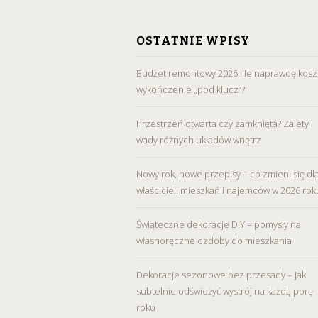
SKIP
TO
OSTATNIE WPISY
CONTENT
Budżet remontowy 2026: Ile naprawdę kosz
wykończenie „pod klucz”?
Przestrzeń otwarta czy zamknięta? Zalety i
wady różnych układów wnętrz
Nowy rok, nowe przepisy – co zmieni się dl
właścicieli mieszkań i najemców w 2026 rok
Świąteczne dekoracje DIY – pomysły na
własnoręczne ozdoby do mieszkania
Dekoracje sezonowe bez przesady – jak
subtelnie odświeżyć wystrój na każdą porę
roku