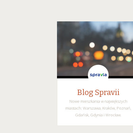
Blog Spravii
Nowe mieszkania w największych
miastach: Warszawa, Kraków, Poznań,
Gdańsk, Gdynia i Wrocław.