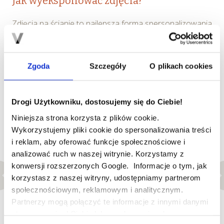
Jak wyeksponować zdjęcia?
Zdjęcia na ścianie to najlepsza forma spersonalizowania
pomieszczenia. Rodzinne fotografie mogą przypominać
o wspólnie spędzonych chwilach i wprowadzić
niepowtarzalny, domowy nastrój. Są także świetną
Zgoda
Szczegóły
O plikach cookies
ozdobą, zwłaszcza jeżeli odpowiednio wykorzystamy ich
potencjał.
Drogi Użytkowniku, dostosujemy się do Ciebie!
Niniejsza strona korzysta z plików cookie.
Wykorzystujemy pliki cookie do spersonalizowania treści
i reklam, aby oferować funkcje społecznościowe i
analizować ruch w naszej witrynie. Korzystamy z
konwersji rozszerzonych Google. Informacje o tym, jak
korzystasz z naszej witryny, udostępniamy partnerom
społecznościowym, reklamowym i analitycznym.
Partnerzy mogą połączyć te informacje z innymi danymi
otrzymanymi od Ciebie lub uzyskanymi podczas
Foto: Pixabay.com