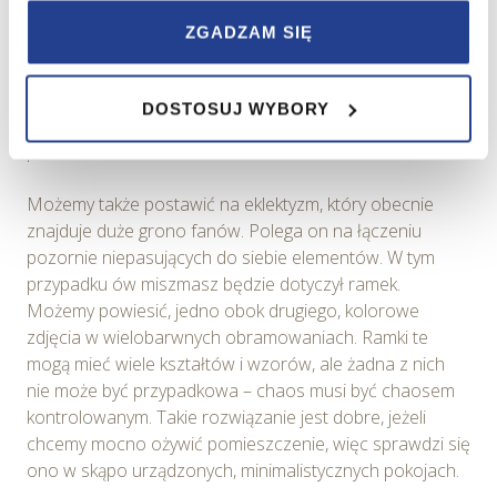
korzystania z ich usług.
Główną akcentem są oczywiście ramki. Możemy
ZGADZAM SIĘ
postawić na minimalizm lub pójść w przepych i
W serwisie wykorzystywane są pliki cookie w celach
zdobienia. Minimalizm lepiej sprawdzi się w
zapewnienia prawidłowego działania Serwisu,
nowoczesnych wystrojach, natomiast ramki bardziej
DOSTOSUJ WYBORY
zapamiętania wybranych przez użytkownika ustawień i
ozdobne powinniśmy dopasować stylem do
wszelkich wyborów dokonywanych w Serwisie, poprawy
pomieszczenia.
wydajności Serwisu, zbierania informacji o tym, w jaki
sposób użytkownicy korzystają z Serwisu, ulepszania
Możemy także postawić na eklektyzm, który obecnie
Serwisu, dostosowywania działania Serwisu do
znajduje duże grono fanów. Polega on na łączeniu
preferencji użytkowników, tworzenia statystyk
pozornie niepasujących do siebie elementów. W tym
użytkowania Serwisu oraz w celach marketingowych.
przypadku ów miszmasz będzie dotyczył ramek.
Możemy powiesić, jedno obok drugiego, kolorowe
Informacje, w tym dane osobowe, pozyskane w związku
zdjęcia w wielobarwnych obramowaniach. Ramki te
z wykorzystywaniem plików cookie w Serwisie,
mogą mieć wiele kształtów i wzorów, ale żadna z nich
przetwarzane są przez Spravia Sp. z o.o. jako
nie może być przypadkowa – chaos musi być chaosem
usługodawcę Serwisu w ww. celach oraz mogą być
kontrolowanym. Takie rozwiązanie jest dobre, jeżeli
również przetwarzane przez Partnerów Spravia Sp. z
chcemy mocno ożywić pomieszczenie, więc sprawdzi się
o.o. W związku z powyższym użytkownik ma prawo do
ono w skąpo urządzonych, minimalistycznych pokojach.
dostępu do swoich danych osobowych, ich sprostowania,