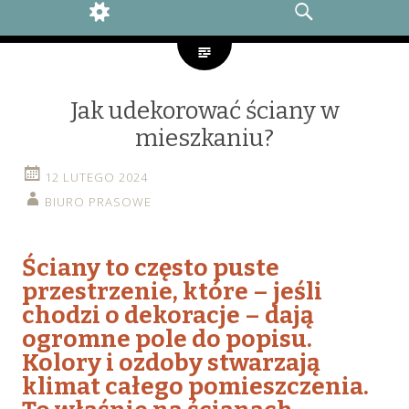
WIDGETS
SEARCH
Jak udekorować ściany w
mieszkaniu?
12 LUTEGO 2024
BIURO PRASOWE
Ściany to często puste
przestrzenie, które – jeśli
chodzi o dekoracje – dają
ogromne pole do popisu.
Kolory i ozdoby stwarzają
klimat całego pomieszczenia.