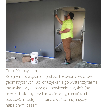
Foto: Pixabay.com
Kolejnym rozwiązaniem jest zastosowanie wzorów
geometrycznych. Do ich uzyskania go wystarczy taśma
malarska – wystarczy ją odpowiednio przykleić (na
przykład tak, aby uzyskać wzór kraty, rombów lub
pasków), a następnie pomalować ścianę między
naklejonymi pasami.