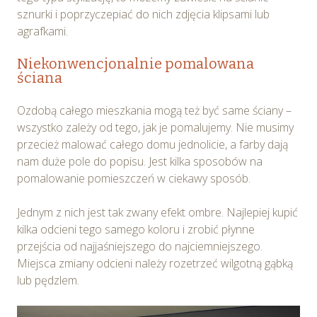
sznurki i poprzyczepiać do nich zdjęcia klipsami lub
Możesz również dostosować wybory dotyczące
agrafkami.
plików cookie i udzielić zgody na wykorzystywanie
plików cookie w Serwisie tylko w wybranych przez
Niekonwencjonalnie pomalowana
Ciebie celach poprzez wybranie opcji „Dostosuj
ściana
wybory”.
Ozdobą całego mieszkania mogą też być same ściany –
wszystko zależy od tego, jak je pomalujemy. Nie musimy
przecież malować całego domu jednolicie, a farby dają
nam duże pole do popisu. Jest kilka sposobów na
pomalowanie pomieszczeń w ciekawy sposób.
Jednym z nich jest tak zwany efekt ombre. Najlepiej kupić
kilka odcieni tego samego koloru i zrobić płynne
przejścia od najjaśniejszego do najciemniejszego.
Miejsca zmiany odcieni należy rozetrzeć wilgotną gąbką
lub pędzlem.