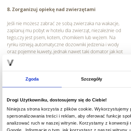
8. Zorganizuj opiekę nad zwierzętami
Jeśli nie możesz zabrać ze sobą zwierzaka na wakacje,
zaplanuj mu pobyt w hotelu dla zwierząt, niezależnie od
tego,czy jest psem, kotem, chomikiem lub wężem. Na
rynku istnieją automatyczne dozowniki jedzenia i wody
oraz pojemne kuwety, jednak nawet taki domator jak kot
lepiej będzie się czuł w towarzystwie ludzi i innych
zwierząt. No chyba, że możecie kogoś poprosić o
pomoc, wtedy przeczytajcie następny punkt.
Zgoda
Szczegóły
Drogi Użytkowniku, dostosujemy się do Ciebie!
Niniejsza strona korzysta z plików cookie. Wykorzystujemy p
spersonalizowania treści i reklam, aby oferować funkcje spo
analizować ruch w naszej witrynie. Korzystamy z konwersji
Google. Informacje o tym, jak korzystasz z naszej witryny,