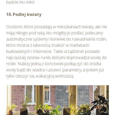
wniesienia skargi do Prezesa Urzędu Ochrony Danych Oso
będzie mu miło!
informacje o plikach cookie wykorzystywanych w Serwisie o
dotyczące prywatności związane z korzystaniem z Serwisu
10. Podlej kwiaty
Polityce prywatności – pliki cookie
.
Osobom, które posiadają w mieszkaniach kwiaty, ale nie
Wybierając opcję „Zgadzam się” wyrażasz zgodę na wyk
mają nikogo pod ręką, kto mógłby je podlać, polecamy
Serwisie wszystkich plików cookie przez Spravia Sp. z o.o
automatyczne systemy i konewki do nawadniania roślin,
Partnerów we wskazanych powyżej celach.
Wyrażenie zgo
które można z łatwością znaleźć w marketach
Możesz wycofać zgodę i dokonać zmiany ustawień dotycząc
budowlanych i Internecie. Takie urządzenie posiada
każdej chwili za pośrednictwem panelu „Ustawienia plików c
najczęściej zestaw rurek, którymi doprowadza wodę do
poziomu
Polityki prywatności – pliki cookie
.
roślin. Należy jedną z końcówek podłączyć do źródła
wody bądź do wiadra i ustawić parametry, a potem już
Możesz również dostosować wybory dotyczące plików coo
tylko cieszyć się wakacyjną wolnością.
zgody na wykorzystywanie plików cookie w Serwisie ty
przez Ciebie celach poprzez wybranie opcji „Dostosuj w