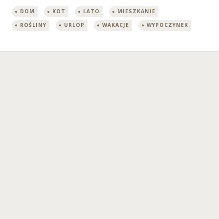
DOM
KOT
LATO
MIESZKANIE
ROŚLINY
URLOP
WAKACJE
WYPOCZYNEK
Post
←
→
navigation