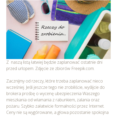
Z naszą listą łatwiej będzie zaplanować ostatnie dni
przed urlopem. Zdjęcie ze zbiorów Freepik.com.
Zacznijmy od rzeczy, które trzeba zaplanować nieco
wcześniej. Jeśli jeszcze tego nie zrobiliście, wyślijcie do
brokera prośbę o wycenę ubezpieczenia Waszego
mieszkania od włamania z rabunkiem, zalania oraz
pożaru. Szybko załatwicie formalności przez Internet.
Ceny nie są wygórowane, a głowa pozostanie spokojna