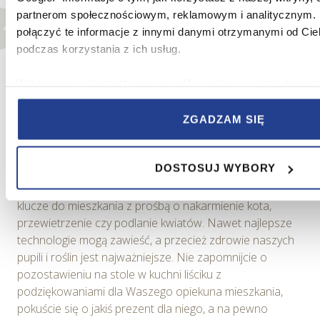
partnerom społecznościowym, reklamowym i analitycznym.
połączyć te informacje z innymi danymi otrzymanymi od Cie
podczas korzystania z ich usług.
Kiedy pora rozstać się na chwilę z czworonogiem, warto
poprosić o pomoc sprawdzoną osobę bądź zabrać
W serwisie wykorzystywane są pliki cookie w celach zapew
zwierzę do specjalnego hotelu. Zdjęcie ze zbiorów
działania Serwisu, zapamiętania wybranych przez użytkowni
Freepik.com.
wszelkich wyborów dokonywanych w Serwisie, poprawy wyd
ZGADZAM SIĘ
zbierania informacji o tym, w jaki sposób użytkownicy korzy
9. Poproś o pomoc kogoś bliskiego
ulepszania Serwisu, dostosowywania działania Serwisu do pr
DOSTOSUJ WYBORY
użytkowników, tworzenia statystyk użytkowania Serwisu ora
Rodzina, znajomi, dobrzy sąsiedzi. Jeśli macie kogoś,
marketingowych.
komu możecie zaufać, nic nie szkodzi, by zostawić mu
klucze do mieszkania z prośbą o nakarmienie kota,
Informacje, w tym dane osobowe, pozyskane w związku z 
przewietrzenie czy podlanie kwiatów. Nawet najlepsze
plików cookie w Serwisie, przetwarzane są przez Spravia Sp.
technologie mogą zawieść, a przecież zdrowie naszych
usługodawcę Serwisu w ww. celach oraz mogą być również 
pupili i roślin jest najważniejsze. Nie zapomnijcie o
Partnerów Spravia Sp. z o.o. W związku z powyższym użyt
pozostawieniu na stole w kuchni liściku z
dostępu do swoich danych osobowych, ich sprostowania, usu
podziękowaniami dla Waszego opiekuna mieszkania,
przetwarzania, wniesienia sprzeciwu wobec przetwarzania, 
pokuście się o jakiś prezent dla niego, a na pewno