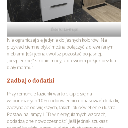
Wybierając opcję „Zgadzam się” wyrażasz zgodę na
wykorzystywanie w Serwisie wszystkich plików
cookie przez Spravia Sp. z o.o. oraz jej Partnerów we
Źródło: Lavita.pl
wskazanych powyżej celach.
Wyrażenie zgody jest
dobrowolne. Możesz wycofać zgodę i dokonać zmiany
Nie ograniczaj się jedynie do jasnych kolorów. Na
ustawień dotyczących plików cookie w każdej chwili za
przykład ciemne płytki można połączyć z drewnianymi
pośrednictwem panelu „Ustawienia plików cookie”
meblami. Jeśli jednak wolisz pozostać po jasnej,
dostępnego z poziomu
Polityki prywatności – pliki
„bezpiecznej” stronie mocy, z drewnem połącz beż lub
cookie
.
biały marmur.
Możesz również dostosować wybory dotyczące
Zadbaj o dodatki
plików cookie i udzielić zgody na wykorzystywanie
plików cookie w Serwisie tylko w wybranych przez
Przy remoncie łazienki warto skupić się na
Ciebie celach poprzez wybranie opcji „Dostosuj
wspomnianych 10% i odpowiednio dopasować dodatki,
wybory”.
zaczynając od większych, takich jak oświetlenie i lustra.
Postaw na lampy LED w nieregularnych wzorach,
dodadzą one nowoczesności. Jeśli jednak szukasz