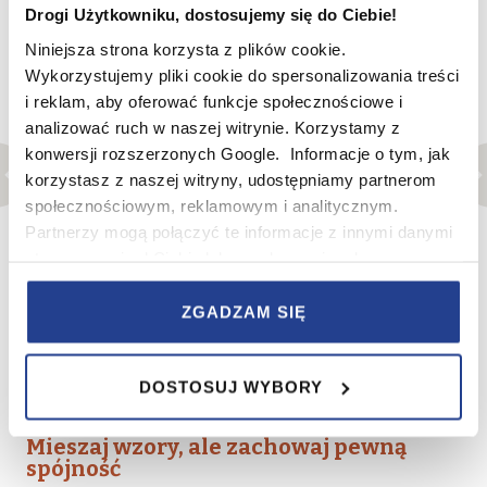
Drogi Użytkowniku, dostosujemy się do Ciebie!
Niniejsza strona korzysta z plików cookie.
Wykorzystujemy pliki cookie do spersonalizowania treści
i reklam, aby oferować funkcje społecznościowe i
analizować ruch w naszej witrynie. Korzystamy z
konwersji rozszerzonych Google. Informacje o tym, jak
korzystasz z naszej witryny, udostępniamy partnerom
społecznościowym, reklamowym i analitycznym.
Partnerzy mogą połączyć te informacje z innymi danymi
otrzymanymi od Ciebie lub uzyskanymi podczas
korzystania z ich usług.
ZGADZAM SIĘ
W serwisie wykorzystywane są pliki cookie w celach
zapewnienia prawidłowego działania Serwisu,
DOSTOSUJ WYBORY
zapamiętania wybranych przez użytkownika ustawień i
Źródło: Pinterest
wszelkich wyborów dokonywanych w Serwisie, poprawy
wydajności Serwisu, zbierania informacji o tym, w jaki
Mieszaj wzory, ale zachowaj pewną
spójność
sposób użytkownicy korzystają z Serwisu, ulepszania