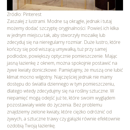
Żródło: Pinterest
Zaszalej z lustrami. Modne są okrągłe, jednak i tutaj
możemy dodać szczyptę oryginalności. Powieś ich kilka
w jednym miejscu tak, aby stworzyły mozaikę lub
zdecyduj się na nieregularny rozmiar. Duże lustro, które
kończy się pod wiszącą umywalką, tuż przy samej
podłodze, powiększy optycznie pomieszczenie. Mając
jasną łazienkę z oknem, można spokojnie postawić na
żywe kwiaty doniczkowe. Pamiętajmy, że muszą one lubić
klimat mocno wilgotny. Najczęściej jednak nie mamy
dostępu do światła dziennego w tym pomieszczeniu,
dlatego wtedy zdecydujmy się na rośliny sztuczne. W
niepamięć mogą odejść już te, które swoim wyglądem
pozostawiały wiele do życzenia. Bez problemu
znajdziemy zielone kwiaty, które ciężko odróżnić od
żywych, a sztuczne trawy czy gałązki równie efektownie
ozdobią Twoją łazienkę.