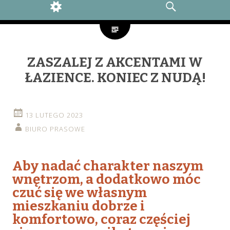
WIDGETS
SEARCH
ZASZALEJ Z AKCENTAMI W
ŁAZIENCE. KONIEC Z NUDĄ!
13 LUTEGO 2023
BIURO PRASOWE
Aby nadać charakter naszym
wnętrzom, a dodatkowo móc
czuć się we własnym
mieszkaniu dobrze i
komfortowo, coraz częściej