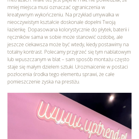
mniej miejsca musi oznaczać ograniczenia w
kreatywnym wykończeniu. Na przykład umywalka w
nieoczywistym kształcie doskonale dopełni Twoją
łazienkę. Dopasowana kolorystycznie do płytek, baterii i
ręczników sama w sobie może stanowić ozdobę, ale
jeszcze ciekawsza może być wtedy, kiedy postawimy na
totalny kontrast. Polecamy przyjrzeć się tym nablatowym
lub wpuszczanym w blat – sam sposób montażu często
staje się małym dziełem sztuki. Urozmaicenie w postaci
pozłocenia środka tego elementu sprawi, że całe
pomieszczenie zyska na prestiżu.