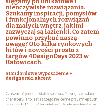
sięgamy po unikatowe i
nieoczywiste rozwiązania.
Szukamy inspiracji, pomysłów
i funkcjonalnych rozwiązań
dla małych wnętrz, jakimi
zazwyczaj są łazienki. Co zatem
powinno przykuć naszą
uwagę? Oto kilka rynkowych
hitów i nowości prosto z
targów 4DesignDays 2023 w
Katowicach.
Standardowe wyposażenie +
designerski akcent
Czasem już jeden dodatek sprawia, że wnętrze nabiera
charakteru, a to jest szczególnie cenne przy mniejszych
metrażach. Małe też jest piękne i nikt nie powiedział, że