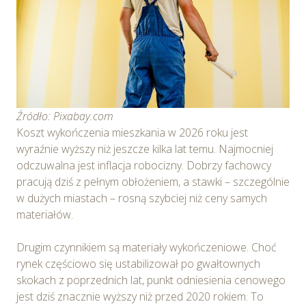
Źródło: Pixabay.com
Koszt wykończenia mieszkania w 2026 roku jest
wyraźnie wyższy niż jeszcze kilka lat temu. Najmocniej
odczuwalna jest inflacja robocizny. Dobrzy fachowcy
pracują dziś z pełnym obłożeniem, a stawki – szczególnie
w dużych miastach – rosną szybciej niż ceny samych
materiałów.
Drugim czynnikiem są materiały wykończeniowe. Choć
rynek częściowo się ustabilizował po gwałtownych
skokach z poprzednich lat, punkt odniesienia cenowego
jest dziś znacznie wyższy niż przed 2020 rokiem. To