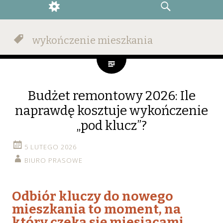
WIDGETS
SEARCH
wykończenie mieszkania
Budżet remontowy 2026: Ile
naprawdę kosztuje wykończenie
„pod klucz”?
5 LUTEGO 2026
BIURO PRASOWE
Odbiór kluczy do nowego
mieszkania to moment, na
który czeka się miesiącami.