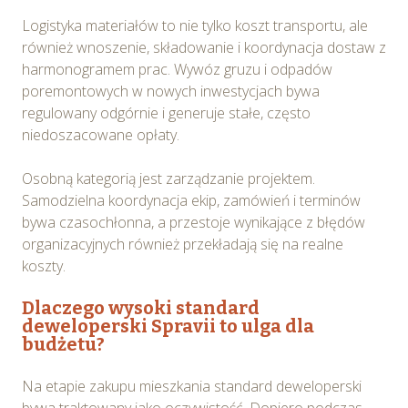
plików cookie i udzielić zgody na wykorzystywanie
Logistyka materiałów to nie tylko koszt transportu, ale
plików cookie w Serwisie tylko w wybranych przez
również wnoszenie, składowanie i koordynacja dostaw z
Ciebie celach poprzez wybranie opcji „Dostosuj
harmonogramem prac. Wywóz gruzu i odpadów
wybory”.
poremontowych w nowych inwestycjach bywa
regulowany odgórnie i generuje stałe, często
niedoszacowane opłaty.
Osobną kategorią jest zarządzanie projektem.
Samodzielna koordynacja ekip, zamówień i terminów
bywa czasochłonna, a przestoje wynikające z błędów
organizacyjnych również przekładają się na realne
koszty.
Dlaczego wysoki standard
deweloperski Spravii to ulga dla
budżetu?
Na etapie zakupu mieszkania standard deweloperski