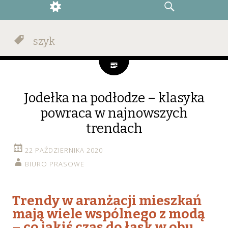
WIDGETS
SEARCH
szyk
Jodełka na podłodze – klasyka
powraca w najnowszych
trendach
22 PAŹDZIERNIKA 2020
BIURO PRASOWE
Trendy w aranżacji mieszkań
mają wiele wspólnego z modą
– co jakiś czas do łask w obu