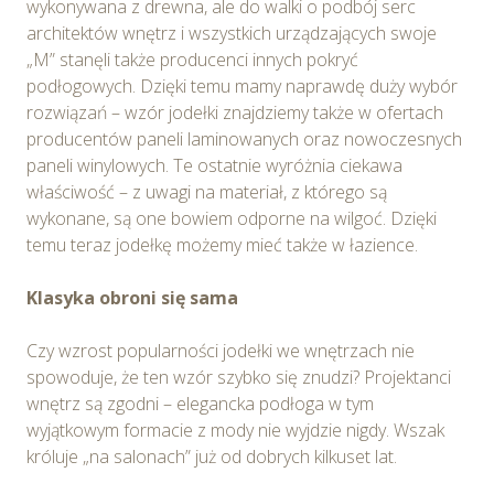
wykonywana z drewna, ale do walki o podbój serc
Ciebie celach poprzez wybranie opcji „Dostosuj
architektów wnętrz i wszystkich urządzających swoje
wybory”.
„M” stanęli także producenci innych pokryć
podłogowych. Dzięki temu mamy naprawdę duży wybór
rozwiązań – wzór jodełki znajdziemy także w ofertach
producentów paneli laminowanych oraz nowoczesnych
paneli winylowych. Te ostatnie wyróżnia ciekawa
właściwość – z uwagi na materiał, z którego są
wykonane, są one bowiem odporne na wilgoć. Dzięki
temu teraz jodełkę możemy mieć także w łazience.
Klasyka obroni się sama
Czy wzrost popularności jodełki we wnętrzach nie
spowoduje, że ten wzór szybko się znudzi? Projektanci
wnętrz są zgodni – elegancka podłoga w tym
wyjątkowym formacie z mody nie wyjdzie nigdy. Wszak
króluje „na salonach” już od dobrych kilkuset lat.