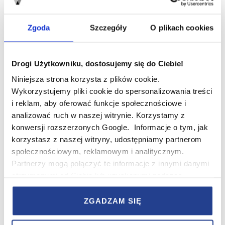
Zgoda
Szczegóły
O plikach cookies
Drogi Użytkowniku, dostosujemy się do Ciebie!
Fot. Modne Podłogi
Niniejsza strona korzysta z plików cookie.
Wykorzystujemy pliki cookie do spersonalizowania treści
Jodełka klasyczna, francuska, a może…
i reklam, aby oferować funkcje społecznościowe i
węgierska?
analizować ruch w naszej witrynie. Korzystamy z
konwersji rozszerzonych Google. Informacje o tym, jak
Jodełka – jak widać – niejedno ma imię. Warto więc
korzystasz z naszej witryny, udostępniamy partnerom
dowiedzieć się, na czym polegają różnice w wyglądzie
społecznościowym, reklamowym i analitycznym.
poszczególnych wzorów. Jodełka klasyczna to wzór
Partnerzy mogą połączyć te informacje z innymi danymi
podłogi złożonej zazwyczaj z niewielkich elementów
otrzymanymi od Ciebie lub uzyskanymi podczas
(tzw. klepek) ułożonych ukośnie względem siebie i
korzystania z ich usług.
połączonych pod kątem 90 stopni. Wzór ten najbardziej
kojarzy się z tradycyjnym parkietem. Nie wymaga od
ZGADZAM SIĘ
W serwisie wykorzystywane są pliki cookie w celach
montażysty dokładnego docinania poszczególnych
zapewnienia prawidłowego działania Serwisu,
elementów pod precyzyjnie wyznaczonym kątem.