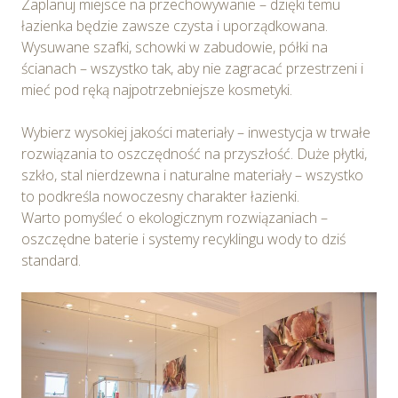
Zaplanuj miejsce na przechowywanie – dzięki temu
wniesienia skargi do Prezesa Urzędu Ochrony Danych
łazienka będzie zawsze czysta i uporządkowana.
Osobowych. Szczegółowe informacje o plikach cookie
Wysuwane szafki, schowki w zabudowie, półki na
wykorzystywanych w Serwisie oraz inne informacje
ścianach – wszystko tak, aby nie zagracać przestrzeni i
dotyczące prywatności związane z korzystaniem z
mieć pod ręką najpotrzebniejsze kosmetyki.
Serwisu dostępne są w
Polityce prywatności – pliki
cookie
.
Wybierz wysokiej jakości materiały – inwestycja w trwałe
rozwiązania to oszczędność na przyszłość. Duże płytki,
Wybierając opcję „Zgadzam się” wyrażasz zgodę na
szkło, stal nierdzewna i naturalne materiały – wszystko
wykorzystywanie w Serwisie wszystkich plików
to podkreśla nowoczesny charakter łazienki.
cookie przez Spravia Sp. z o.o. oraz jej Partnerów we
Warto pomyśleć o ekologicznym rozwiązaniach –
wskazanych powyżej celach.
Wyrażenie zgody jest
oszczędne baterie i systemy recyklingu wody to dziś
dobrowolne. Możesz wycofać zgodę i dokonać zmiany
standard.
ustawień dotyczących plików cookie w każdej chwili za
pośrednictwem panelu „Ustawienia plików cookie”
dostępnego z poziomu
Polityki prywatności – pliki
cookie
.
Możesz również dostosować wybory dotyczące
plików cookie i udzielić zgody na wykorzystywanie