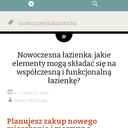
WIDGETS
SEARCH
nowoczesnałazienka
Nowoczesna łazienka: jakie
elementy mogą składać się na
współczesną i funkcjonalną
łazienkę?
11 CZERWCA 2025
BIURO PRASOWE
Planujesz zakup nowego