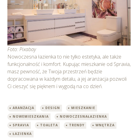
plików cookie w Serwisie tylko w wybranych przez
Ciebie celach poprzez wybranie opcji „Dostosuj
wybory”.
Foto: Pixabay
Nowoczesna łazienka to nie tylko estetyka, ale także
funkcjonalność i komfort. Kupując mieszkanie od Spravia,
masz pewność, że Twoja przestrzeń będzie
dopracowana w każdym detalu, a jej aranżacja pozwoli
Ci cieszyć się pięknem i wygodą na co dzień.
ARANŻACJA
DESIGN
MIESZKANIE
NOWEMIESZKANIA
NOWOCZESNAŁAZIENKA
SPRAVIA
TOALETA
TRENDY
WNĘTRZA
ŁAZIENKA