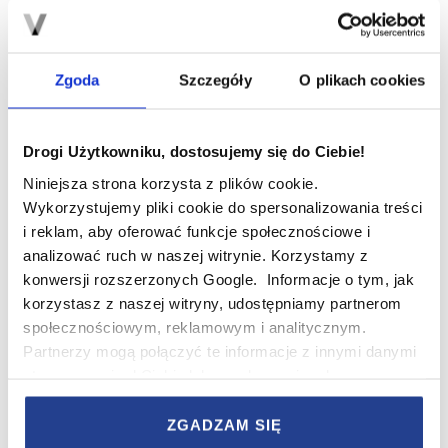
odcienie naturalnego drewna to najpopularniejsze
wybory.
Zgoda
Szczegóły
O plikach cookies
Drogi Użytkowniku, dostosujemy się do Ciebie!
Niniejsza strona korzysta z plików cookie.
Wykorzystujemy pliki cookie do spersonalizowania treści
i reklam, aby oferować funkcje społecznościowe i
analizować ruch w naszej witrynie. Korzystamy z
konwersji rozszerzonych Google. Informacje o tym, jak
korzystasz z naszej witryny, udostępniamy partnerom
społecznościowym, reklamowym i analitycznym.
Foto: Pexels
Partnerzy mogą połączyć te informacje z innymi danymi
Nie zapomnij o funkcjonalnej armaturze i ceramice.
otrzymanymi od Ciebie lub uzyskanymi podczas
Umywalki nablatowe, podwieszane toalety, a także
korzystania z ich usług.
prysznice typu walk-in bez brodzika – to rozwiązania,
ZGADZAM SIĘ
które optycznie powiększą przestrzeń i ułatwią
W serwisie wykorzystywane są pliki cookie w celach