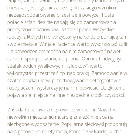
Najczęściej popełnianym błędem w urządzaniu małych
mieszkań jest ograniczanie się do zasięgu wzroku i
niezagospodarowanie przestrzeni powyżej. Puste
połacie ścian idealnie nadają się do zamontowania
praktycznych schowków, szafek i półek. Wszystkie
rzeczy, z których nie korzystamy na co dzień, znajdą tam
swoje miejsce. W małej łazience warto wykorzystać sufit
– z powodzeniem można na nim zamontować nawet
całkiem sporą suszarkę do prania. Oprócz tradycyjnych
szafek podumywalkowych i „słupków”, warto
wykorzystać przestrzeń np. nad pralką. Zamocowanie w
szafce drążka ułatwi przechowywanie detergentów z
rozpylaczem, wystarczy je na nim powiesić. Dzięki temu
pojawia się miejsce na inne niezbędne środki czystości.
Zasada ta sprawdzi się również w kuchni. Nawet w
niewielkim mieszkaniu musi się znaleźć miejsce na
niezbędne wyposażenie. Popularne sieciówki proponują
nam gotowe komplety mebli, które nie w każdej kuchni