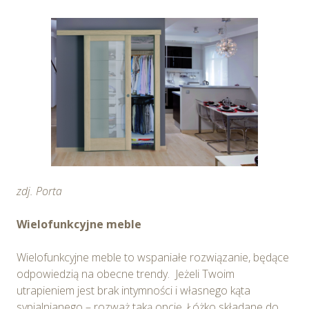
cookie przez Spravia Sp. z o.o. oraz jej Partnerów we
wskazanych powyżej celach.
Wyrażenie zgody jest
dobrowolne. Możesz wycofać zgodę i dokonać zmiany
ustawień dotyczących plików cookie w każdej chwili za
pośrednictwem panelu „Ustawienia plików cookie”
dostępnego z poziomu
Polityki prywatności – pliki
cookie
.
Możesz również dostosować wybory dotyczące
plików cookie i udzielić zgody na wykorzystywanie
plików cookie w Serwisie tylko w wybranych przez
zdj. Porta
Ciebie celach poprzez wybranie opcji „Dostosuj
wybory”.
Wielofunkcyjne meble
Wielofunkcyjne meble to wspaniałe rozwiązanie, będące
odpowiedzią na obecne trendy. Jeżeli Twoim
utrapieniem jest brak intymności i własnego kąta
sypialnianego – rozważ taką opcję. Łóżko składane do