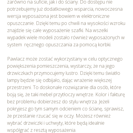
zarówno na suficie, jak i do ściany. Do dostępu nie
potrzebujemy już dodatkowego wsparcia, nowoczesna
Informacje, w tym dane osobowe, pozyskane w związku
wersja wyposażona jest bowiem w elektroniczne
z wykorzystywaniem plików cookie w Serwisie,
opuszczanie. Dzięki temu po chwili na wysokości wzroku
przetwarzane są przez Spravia Sp. z o.o. jako
znajdzie się całe wyposażenie szafki. Na wszelki
usługodawcę Serwisu w ww. celach oraz mogą być
wypadek wiele modeli zostało również wyposażonych w
również przetwarzane przez Partnerów Spravia Sp. z
system ręcznego opuszczania za pomocą korbki.
o.o. W związku z powyższym użytkownik ma prawo do
dostępu do swoich danych osobowych, ich sprostowania,
Pawlacz może zostać wykorzystany w celu optycznego
usunięcia, ograniczenia przetwarzania, wniesienia
powiększenia pomieszczenia, wystarczy, że na jego
sprzeciwu wobec przetwarzania, a także prawo do
drzwiczkach przymocujemy lustro. Dzięki temu światło
wniesienia skargi do Prezesa Urzędu Ochrony Danych
lampy będzie się odbijało, dając wrażenie większej
Osobowych. Szczegółowe informacje o plikach cookie
przestrzeni. To doskonałe rozwiązanie dla osób, które
wykorzystywanych w Serwisie oraz inne informacje
boją się, że taki mebel przytłoczy wnętrze. Kolor i fakturę
dotyczące prywatności związane z korzystaniem z
bez problemu dobierzesz do stylu wnętrza. Jeżeli
Serwisu dostępne są w
Polityce prywatności – pliki
pokryjesz go tym samym odcieniem co ścianę, sprawisz,
cookie
.
że przestanie rzucać się w oczy. Możesz również
wybrać drzwiczki i uchwyty, które będą idealnie
Wybierając opcję „Zgadzam się” wyrażasz zgodę na
współgrać z resztą wyposażenia.
wykorzystywanie w Serwisie wszystkich plików