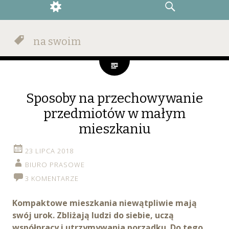
WIDGETS
SEARCH
na swoim
Sposoby na przechowywanie
przedmiotów w małym
mieszkaniu
23 LIPCA 2018
BIURO PRASOWE
3 KOMENTARZE
Kompaktowe mieszkania niewątpliwie mają
swój urok. Zbliżają ludzi do siebie, uczą
współpracy i utrzymywania porządku. Do tego