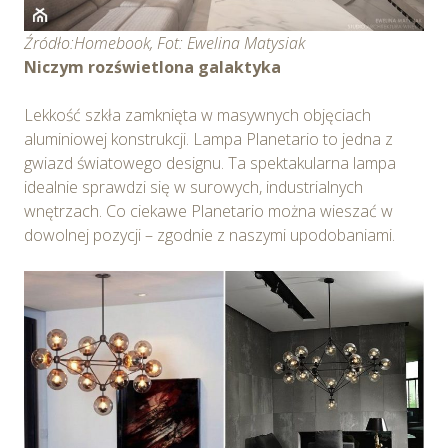
Źródło:Homebook, Fot: Ewelina Matysiak
Niczym rozświetlona galaktyka
Lekkość szkła zamknięta w masywnych objęciach
aluminiowej konstrukcji. Lampa Planetario to jedna z
gwiazd światowego designu. Ta spektakularna lampa
idealnie sprawdzi się w surowych, industrialnych
wnętrzach. Co ciekawe Planetario można wieszać w
dowolnej pozycji – zgodnie z naszymi upodobaniami.