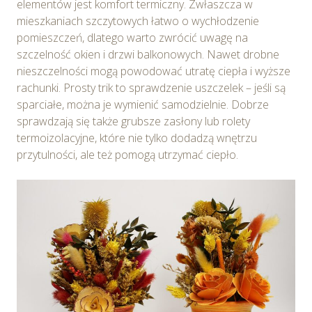
elementów jest komfort termiczny. Zwłaszcza w
mieszkaniach szczytowych łatwo o wychłodzenie
pomieszczeń, dlatego warto zwrócić uwagę na
szczelność okien i drzwi balkonowych. Nawet drobne
nieszczelności mogą powodować utratę ciepła i wyższe
rachunki. Prosty trik to sprawdzenie uszczelek – jeśli są
sparciałe, można je wymienić samodzielnie. Dobrze
sprawdzają się także grubsze zasłony lub rolety
termoizolacyjne, które nie tylko dodadzą wnętrzu
przytulności, ale też pomogą utrzymać ciepło.