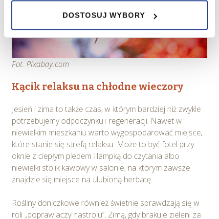
zapewnienia prawidłowego działania Serwisu,
DOSTOSUJ WYBORY
zapamiętania wybranych przez użytkownika ustawień i
wszelkich wyborów dokonywanych w Serwisie, poprawy
wydajności Serwisu, zbierania informacji o tym, w jaki
sposób użytkownicy korzystają z Serwisu, ulepszania
Serwisu, dostosowywania działania Serwisu do
Fot. Pixabay.com
preferencji użytkowników, tworzenia statystyk
Kącik relaksu na chłodne wieczory
użytkowania Serwisu oraz w celach marketingowych.
Jesień i zima to także czas, w którym bardziej niż zwykle
Informacje, w tym dane osobowe, pozyskane w związku
potrzebujemy odpoczynku i regeneracji. Nawet w
z wykorzystywaniem plików cookie w Serwisie,
niewielkim mieszkaniu warto wygospodarować miejsce,
przetwarzane są przez Spravia Sp. z o.o. jako
które stanie się strefą relaksu. Może to być fotel przy
usługodawcę Serwisu w ww. celach oraz mogą być
oknie z ciepłym pledem i lampką do czytania albo
również przetwarzane przez Partnerów Spravia Sp. z
niewielki stolik kawowy w salonie, na którym zawsze
o.o. W związku z powyższym użytkownik ma prawo do
znajdzie się miejsce na ulubioną herbatę.
dostępu do swoich danych osobowych, ich sprostowania,
usunięcia, ograniczenia przetwarzania, wniesienia
Rośliny doniczkowe również świetnie sprawdzają się w
sprzeciwu wobec przetwarzania, a także prawo do
roli „poprawiaczy nastroju”. Zimą, gdy brakuje zieleni za
wniesienia skargi do Prezesa Urzędu Ochrony Danych