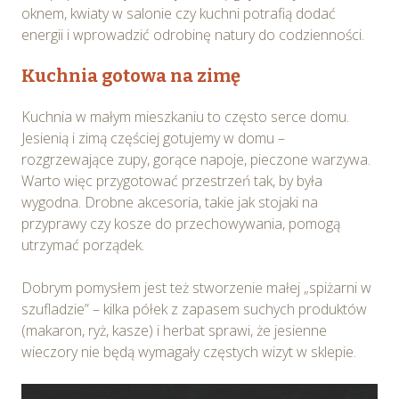
oknem, kwiaty w salonie czy kuchni potrafią dodać
Osobowych. Szczegółowe informacje o plikach cookie
energii i wprowadzić odrobinę natury do codzienności.
wykorzystywanych w Serwisie oraz inne informacje
dotyczące prywatności związane z korzystaniem z
Kuchnia gotowa na zimę
Serwisu dostępne są w
Polityce prywatności – pliki
cookie
.
Kuchnia w małym mieszkaniu to często serce domu.
Jesienią i zimą częściej gotujemy w domu –
Wybierając opcję „Zgadzam się” wyrażasz zgodę na
rozgrzewające zupy, gorące napoje, pieczone warzywa.
wykorzystywanie w Serwisie wszystkich plików
Warto więc przygotować przestrzeń tak, by była
cookie przez Spravia Sp. z o.o. oraz jej Partnerów we
wygodna. Drobne akcesoria, takie jak stojaki na
wskazanych powyżej celach.
Wyrażenie zgody jest
przyprawy czy kosze do przechowywania, pomogą
dobrowolne. Możesz wycofać zgodę i dokonać zmiany
utrzymać porządek.
ustawień dotyczących plików cookie w każdej chwili za
pośrednictwem panelu „Ustawienia plików cookie”
Dobrym pomysłem jest też stworzenie małej „spiżarni w
dostępnego z poziomu
Polityki prywatności – pliki
szufladzie” – kilka półek z zapasem suchych produktów
cookie
.
(makaron, ryż, kasze) i herbat sprawi, że jesienne
wieczory nie będą wymagały częstych wizyt w sklepie.
Możesz również dostosować wybory dotyczące
plików cookie i udzielić zgody na wykorzystywanie