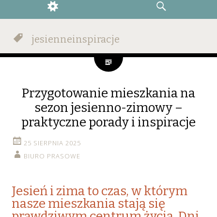
WIDGETS
SEARCH
jesienneinspiracje
Przygotowanie mieszkania na
sezon jesienno-zimowy –
praktyczne porady i inspiracje
25 SIERPNIA 2025
BIURO PRASOWE
Jesień i zima to czas, w którym
nasze mieszkania stają się
prawdziwym centrum życia. Dni