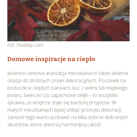
Fot. Pixabay.com
Domowe inspiracje na ciepło
Jesienno-zimowa aranżacja mieszkania to także świetna
okazja do drobnych zmian dekoracyjnych. Poszewki na
poduszki w ciepłych barwach, koc z wełny lub miękkiego
polaru, świeczki czy zapachowe olejki – to wszystko
sprawia, że wnętrze staje się bardziej przyjazne. W
małych mieszkaniach lepiej unikać przesytu dekoracji,
zamiast tego warto postawić na kilka dobrze dobranych
akcentów, które stworzą harmonijną całość.