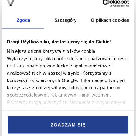
akcesoria. W małych mieszkaniach ich przechowywanie
może być wyzwaniem. Dobrym rozwiązaniem są meble
wielofunkcyjne – pufy z pojemnikiem, ławki do
Zgoda
Szczegóły
O plikach cookies
przedpokoju z miejscem na buty czy łóżka z pojemnikiem
na pościel. Dzięki nim zyskujemy dodatkowe miejsce bez
zajmowania kolejnych metrów.
Drogi Użytkowniku, dostosujemy się do Ciebie!
Warto również sezonowo segregować ubrania – letnie
Niniejsza strona korzysta z plików cookie.
rzeczy można schować w pudła i umieścić np. na
Wykorzystujemy pliki cookie do spersonalizowania treści
górnych półkach w szafie. W ten sposób codziennie pod
i reklam, aby oferować funkcje społecznościowe i
ręką będą tylko te elementy garderoby, których
analizować ruch w naszej witrynie. Korzystamy z
naprawdę potrzebujemy.
konwersji rozszerzonych Google. Informacje o tym, jak
korzystasz z naszej witryny, udostępniamy partnerom
społecznościowym, reklamowym i analitycznym.
Partnerzy mogą połączyć te informacje z innymi danymi
otrzymanymi od Ciebie lub uzyskanymi podczas
korzystania z ich usług.
ZGADZAM SIĘ
W serwisie wykorzystywane są pliki cookie w celach