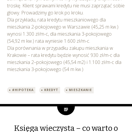
troskę. Klient sprawami kredytu nie musi zaprzątać sobie
głowy. Prowadzimy go krok po kroku.
Dla przykładu, rata kredytu mieszkaniowego dla
mieszkania 2-pokojowego w Warszawie (45,25 m kw.)
wynosi 1.300 zł/m-c, dla mieszkania 3-pokojowego
(54,92 m kw.) rata wyniesie 1.600 zł/m-c.
Dla porównania w przypadku zakupu mieszkania w
Krakowie – rata kredytu będzie wynosić 930 zł/m-c dla
mieszkania 2–pokojowego (45,54 m2) i 1.100 zł/m-c dla
mieszkania 3-pokojowego (54 m kw.)
#HIPOTEKA
KREDYT
MIESZKANIE
Księga wieczysta – co warto o