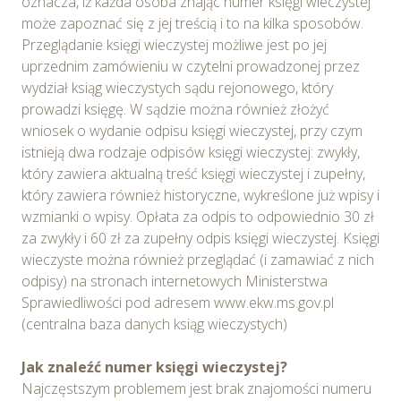
oznacza, iż każda osoba znając numer księgi wieczystej
plików cookie w Serwisie tylko w wybranych przez
może zapoznać się z jej treścią i to na kilka sposobów.
Ciebie celach poprzez wybranie opcji „Dostosuj
Przeglądanie księgi wieczystej możliwe jest po jej
wybory”.
uprzednim zamówieniu w czytelni prowadzonej przez
wydział ksiąg wieczystych sądu rejonowego, który
prowadzi księgę. W sądzie można również złożyć
wniosek o wydanie odpisu księgi wieczystej, przy czym
istnieją dwa rodzaje odpisów księgi wieczystej: zwykły,
który zawiera aktualną treść księgi wieczystej i zupełny,
który zawiera również historyczne, wykreślone już wpisy i
wzmianki o wpisy. Opłata za odpis to odpowiednio 30 zł
za zwykły i 60 zł za zupełny odpis księgi wieczystej. Księgi
wieczyste można również przeglądać (i zamawiać z nich
odpisy) na stronach internetowych Ministerstwa
Sprawiedliwości pod adresem www.ekw.ms.gov.pl
(centralna baza danych ksiąg wieczystych)
Jak znaleźć numer księgi wieczystej?
Najczęstszym problemem jest brak znajomości numeru