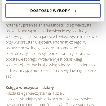
Założenie księgi wieczystej następuje zawsze na
zapewnienia prawidłowego działania Serwisu,
wniosek. Wpis do księgi wieczystej dokonywany jest na
DOSTOSUJ WYBORY
zapamiętania wybranych przez użytkownika ustawień i
podstawie stosownych dokumentów. W przypadku
wszelkich wyborów dokonywanych w Serwisie, poprawy
nabycia lokalu w budynku wielorodzinnym będzie to akt
wydajności Serwisu, zbierania informacji o tym, w jaki
notarialny przeniesienia własności. Księgi wieczyste
sposób użytkownicy korzystają z Serwisu, ulepszania
prowadzone są przez odpowiednie wydział ksiąg
Serwisu, dostosowywania działania Serwisu do
wieczystych sądów rejonowych właściwych miejscowo
preferencji użytkowników, tworzenia statystyk
przy wykorzystaniu systemu informatycznego. W
użytkowania Serwisu oraz w celach marketingowych.
praktyce nowa księga wieczysta stanowi więc
elektroniczny zapis w systemie informatycznym, na
Informacje, w tym dane osobowe, pozyskane w związku
podstawie którego wydawany jest odpis księgi
z wykorzystywaniem plików cookie w Serwisie,
wieczystej, czyli wydruki z księgi wieczystej zawierające
przetwarzane są przez Spravia Sp. z o.o. jako
jej treść, mające moc dokumentów wydawanych przez
usługodawcę Serwisu w ww. celach oraz mogą być
sąd.
również przetwarzane przez Partnerów Spravia Sp. z
o.o. W związku z powyższym użytkownik ma prawo do
Księga wieczysta – działy
dostępu do swoich danych osobowych, ich sprostowania,
Każda księga wieczysta ma 4 działy:
usunięcia, ograniczenia przetwarzania, wniesienia
– dział I, składający się z dwóch poddziałów, zawiera
sprzeciwu wobec przetwarzania, a także prawo do
oznaczenie nieruchomości – dział I-O oraz spis praw