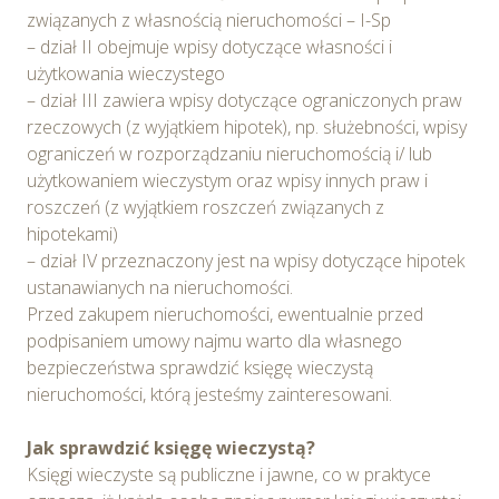
wniesienia skargi do Prezesa Urzędu Ochrony Danych
związanych z własnością nieruchomości – I-Sp
Osobowych. Szczegółowe informacje o plikach cookie
– dział II obejmuje wpisy dotyczące własności i
wykorzystywanych w Serwisie oraz inne informacje
użytkowania wieczystego
dotyczące prywatności związane z korzystaniem z
– dział III zawiera wpisy dotyczące ograniczonych praw
Serwisu dostępne są w
Polityce prywatności – pliki
rzeczowych (z wyjątkiem hipotek), np. służebności, wpisy
cookie
.
ograniczeń w rozporządzaniu nieruchomością i/ lub
użytkowaniem wieczystym oraz wpisy innych praw i
Wybierając opcję „Zgadzam się” wyrażasz zgodę na
roszczeń (z wyjątkiem roszczeń związanych z
wykorzystywanie w Serwisie wszystkich plików
hipotekami)
cookie przez Spravia Sp. z o.o. oraz jej Partnerów we
– dział IV przeznaczony jest na wpisy dotyczące hipotek
wskazanych powyżej celach.
Wyrażenie zgody jest
ustanawianych na nieruchomości.
dobrowolne. Możesz wycofać zgodę i dokonać zmiany
Przed zakupem nieruchomości, ewentualnie przed
ustawień dotyczących plików cookie w każdej chwili za
podpisaniem umowy najmu warto dla własnego
pośrednictwem panelu „Ustawienia plików cookie”
bezpieczeństwa sprawdzić księgę wieczystą
dostępnego z poziomu
Polityki prywatności – pliki
nieruchomości, którą jesteśmy zainteresowani.
cookie
.
Jak sprawdzić księgę wieczystą?
Możesz również dostosować wybory dotyczące
Księgi wieczyste są publiczne i jawne, co w praktyce
plików cookie i udzielić zgody na wykorzystywanie