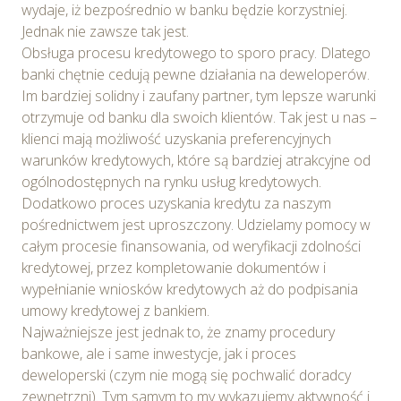
wydaje, iż bezpośrednio w banku będzie korzystniej.
Jednak nie zawsze tak jest.
Obsługa procesu kredytowego to sporo pracy. Dlatego
banki chętnie cedują pewne działania na deweloperów.
Im bardziej solidny i zaufany partner, tym lepsze warunki
otrzymuje od banku dla swoich klientów. Tak jest u nas –
klienci mają możliwość uzyskania preferencyjnych
warunków kredytowych, które są bardziej atrakcyjne od
ogólnodostępnych na rynku usług kredytowych.
Dodatkowo proces uzyskania kredytu za naszym
pośrednictwem jest uproszczony. Udzielamy pomocy w
całym procesie finansowania, od weryfikacji zdolności
kredytowej, przez kompletowanie dokumentów i
wypełnianie wniosków kredytowych aż do podpisania
umowy kredytowej z bankiem.
Najważniejsze jest jednak to, że znamy procedury
bankowe, ale i same inwestycje, jak i proces
deweloperski (czym nie mogą się pochwalić doradcy
zewnętrzni). Tym samym to my wykazujemy aktywność i