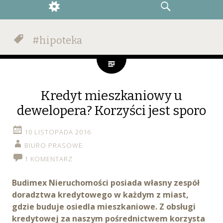
WIDGETS
SEARCH
#hipoteka
Kredyt mieszkaniowy u
dewelopera? Korzyści jest sporo
10 LISTOPADA 2016
BIURO PRASOWE
1 KOMENTARZ
Budimex Nieruchomości posiada własny zespół
doradztwa kredytowego w każdym z miast,
gdzie buduje osiedla mieszkaniowe. Z obsługi
kredytowej za naszym pośrednictwem korzysta