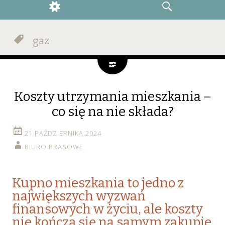
WIDGETS
SEARCH
gaz
Koszty utrzymania mieszkania –
co się na nie składa?
21 PAŹDZIERNIKA 2024
BIURO PRASOWE
Kupno mieszkania to jedno z
największych wyzwań
finansowych w życiu, ale koszty
nie kończą się na samym zakupie