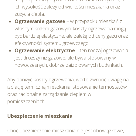
ich wysokość zależy od wielkości mieszkania oraz
zużycia ciepła.
Wybierając opcję „Zgadzam się” wyrażasz zgodę na
Ogrzewanie gazowe
– w przypadku mieszkań z
wykorzystywanie w Serwisie wszystkich plików
własnym kotłem gazowym, koszty ogrzewania mogą
cookie przez Spravia Sp. z o.o. oraz jej Partnerów we
być bardziej elastyczne, ale zależą od ceny gazu oraz
wskazanych powyżej celach.
Wyrażenie zgody jest
efektywności systemu grzewczego.
dobrowolne. Możesz wycofać zgodę i dokonać zmiany
Ogrzewanie elektryczne
– ten rodzaj ogrzewania
ustawień dotyczących plików cookie w każdej chwili za
jest droższy niż gazowe, ale bywa stosowany w
pośrednictwem panelu „Ustawienia plików cookie”
nowoczesnych, dobrze zaizolowanych budynkach.
dostępnego z poziomu
Polityki prywatności – pliki
cookie
.
Aby obniżyć koszty ogrzewania, warto zwrócić uwagę na
izolację termiczną mieszkania, stosowanie termostatów
Możesz również dostosować wybory dotyczące
oraz racjonalne zarządzanie ciepłem w
plików cookie i udzielić zgody na wykorzystywanie
pomieszczeniach.
plików cookie w Serwisie tylko w wybranych przez
Ciebie celach poprzez wybranie opcji „Dostosuj
Ubezpieczenie mieszkania
wybory”.
Choć ubezpieczenie mieszkania nie jest obowiązkowe,