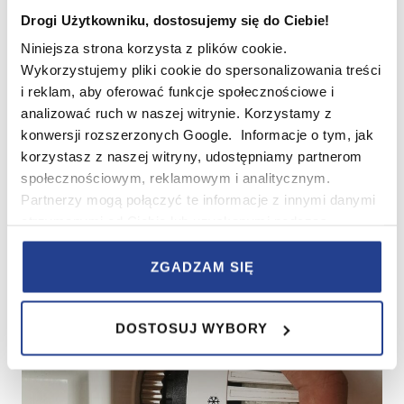
rozwiązania, które pomogą je zminimalizować – np.
Drogi Użytkowniku, dostosujemy się do Ciebie!
wybierać energooszczędne urządzenia, a także unikać
marnowania wody i energii.
Niniejsza strona korzysta z plików cookie.
Wykorzystujemy pliki cookie do spersonalizowania treści
Koszty związane z ogrzewaniem
i reklam, aby oferować funkcje społecznościowe i
analizować ruch w naszej witrynie. Korzystamy z
konwersji rozszerzonych Google. Informacje o tym, jak
korzystasz z naszej witryny, udostępniamy partnerom
społecznościowym, reklamowym i analitycznym.
Partnerzy mogą połączyć te informacje z innymi danymi
otrzymanymi od Ciebie lub uzyskanymi podczas
korzystania z ich usług.
ZGADZAM SIĘ
W serwisie wykorzystywane są pliki cookie w celach
zapewnienia prawidłowego działania Serwisu,
DOSTOSUJ WYBORY
zapamiętania wybranych przez użytkownika ustawień i
wszelkich wyborów dokonywanych w Serwisie, poprawy
wydajności Serwisu, zbierania informacji o tym, w jaki
sposób użytkownicy korzystają z Serwisu, ulepszania