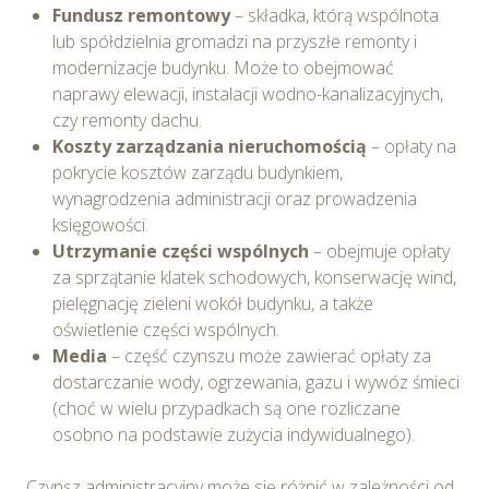
Fundusz remontowy
– składka, którą wspólnota
lub spółdzielnia gromadzi na przyszłe remonty i
modernizacje budynku. Może to obejmować
naprawy elewacji, instalacji wodno-kanalizacyjnych,
czy remonty dachu.
Koszty zarządzania nieruchomością
– opłaty na
pokrycie kosztów zarządu budynkiem,
wynagrodzenia administracji oraz prowadzenia
księgowości.
Utrzymanie części wspólnych
– obejmuje opłaty
za sprzątanie klatek schodowych, konserwację wind,
pielęgnację zieleni wokół budynku, a także
oświetlenie części wspólnych.
Media
– część czynszu może zawierać opłaty za
dostarczanie wody, ogrzewania, gazu i wywóz śmieci
(choć w wielu przypadkach są one rozliczane
osobno na podstawie zużycia indywidualnego).
Czynsz administracyjny może się różnić w zależności od