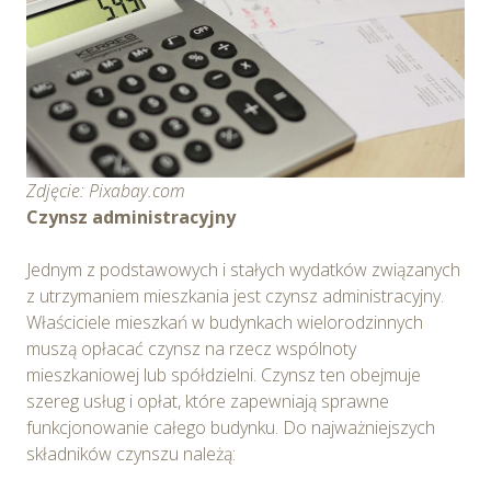
Zdjęcie: Pixabay.com
Czynsz administracyjny
Jednym z podstawowych i stałych wydatków związanych
z utrzymaniem mieszkania jest czynsz administracyjny.
Właściciele mieszkań w budynkach wielorodzinnych
muszą opłacać czynsz na rzecz wspólnoty
mieszkaniowej lub spółdzielni. Czynsz ten obejmuje
szereg usług i opłat, które zapewniają sprawne
funkcjonowanie całego budynku. Do najważniejszych
składników czynszu należą: