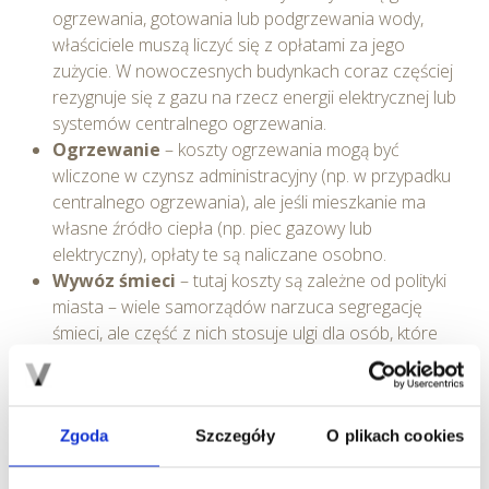
ogrzewania, gotowania lub podgrzewania wody,
właściciele muszą liczyć się z opłatami za jego
zużycie. W nowoczesnych budynkach coraz częściej
rezygnuje się z gazu na rzecz energii elektrycznej lub
systemów centralnego ogrzewania.
Ogrzewanie
– koszty ogrzewania mogą być
wliczone w czynsz administracyjny (np. w przypadku
centralnego ogrzewania), ale jeśli mieszkanie ma
własne źródło ciepła (np. piec gazowy lub
elektryczny), opłaty te są naliczane osobno.
Wywóz śmieci
– tutaj koszty są zależne od polityki
miasta – wiele samorządów narzuca segregację
śmieci, ale część z nich stosuje ulgi dla osób, które
robią to opcjonalnie.
Wysokość opłat za media zależy przede wszystkim od
liczby osób zamieszkujących w mieszkaniu oraz ich stylu
Zgoda
Szczegóły
O plikach cookies
życia. Warto regularnie kontrolować zużycie i stosować