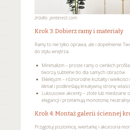
any ustawień dotyczących plików cookie w każdej chwili za po
dostępnego z poziomu
Polityki prywatności – pliki cookie
.
źródło: pinterest.com
 wybory dotyczące plików cookie i udzielić zgody na wyko
Krok 3: Dobierz ramy i materiały
ych przez Ciebie celach poprzez wybranie opcji „Dostosuj w
Ramy to nie tylko oprawa, ale i dopełnienie Tw
do stylu wnętrza:
Minimalizm – proste ramy o cienkich profil
tworzą subtelne tło dla samych obrazów.
Eklektyzm – różnorodne kształty i wielkośc
klimat i podkreślają kreatywną stronę właści
Luksusowe akcenty – złote lub miedziane
elegancji i przełamują monotonię neutralny
Krok 4: Montaż galerii ściennej k
Przygotuj poziomicę, wiertarkę i akcesoria 