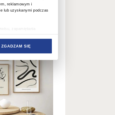
wym, reklamowym i
bie lub uzyskanymi podczas
rwisu, zapamiętania
rawy wydajności Serwisu,
rwisu, dostosowywania
ZGADZAM SIĘ
az w celach marketingowych.
w Serwisie, przetwarzane są
zetwarzane przez Partnerów
nych osobowych, ich
ania, a także prawo do
o plikach cookie
ystaniem z Serwisu dostępne
tkich plików cookie przez
est dobrowolne. Możesz