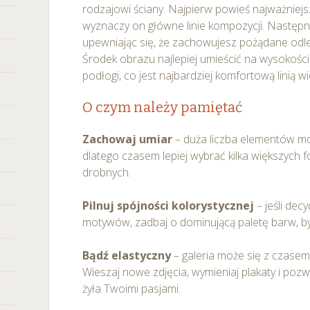
rodzajowi ściany. Najpierw powieś najważniejs
wyznaczy on główne linie kompozycji. Następn
upewniając się, że zachowujesz pożądane odle
Środek obrazu najlepiej umieścić na wysokoś
podłogi, co jest najbardziej komfortową linią w
O czym należy pamiętać
Zachowaj umiar
– duża liczba elementów mo
dlatego czasem lepiej wybrać kilka większych f
drobnych.
Pilnuj spójności kolorystycznej
– jeśli dec
motywów, zadbaj o dominującą paletę barw, b
Bądź elastyczny
– galeria może się z czase
Wieszaj nowe zdjęcia, wymieniaj plakaty i pozw
żyła Twoimi pasjami.