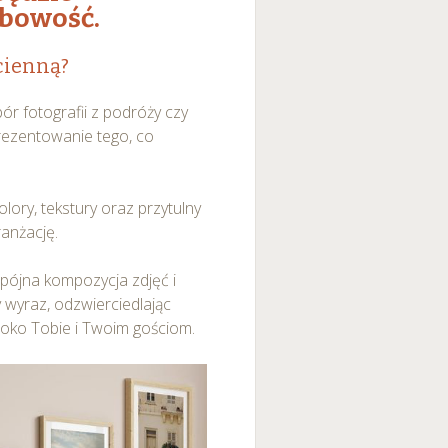
obowość.
cienną?
ór fotografii z podróży czy
rezentowanie tego, co
olory, tekstury oraz przytulny
ranżację.
pójna kompozycja zdjęć i
y wyraz, odzwierciedlając
 oko Tobie i Twoim gościom.