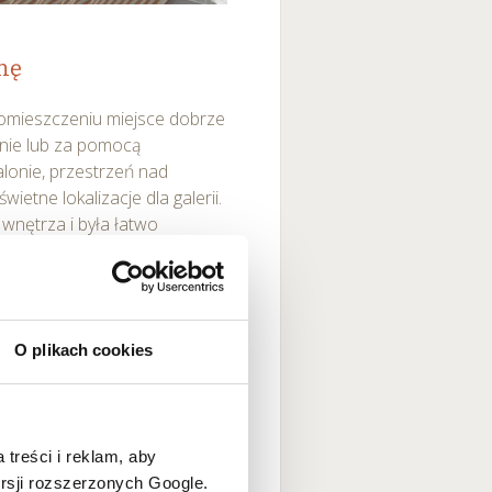
nę
 pomieszczeniu miejsce dobrze
lnie lub za pomocą
alonie, przestrzeń nad
ietne lokalizacje dla galerii.
wnętrza i była łatwo
dodawanie nowych elementów.
 i zaplanuj układ
e rodzinne, grafiki w
O plikach cookies
ę na eklektyczną mieszankę
w zaplanowanym kształcie, by
żesz skorzystać z taśmy
naczyć na ścianie
 treści i reklam, aby
rzebnych otworów.
ersji rozszerzonych Google.