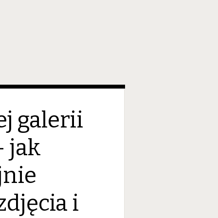
j galerii
– jak
jnie
djęcia i