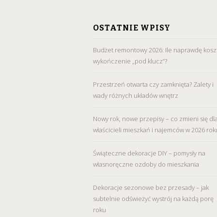
SKIP
TO
OSTATNIE WPISY
CONTENT
Budżet remontowy 2026: Ile naprawdę kosz
wykończenie „pod klucz”?
Przestrzeń otwarta czy zamknięta? Zalety i
wady różnych układów wnętrz
Nowy rok, nowe przepisy – co zmieni się dl
właścicieli mieszkań i najemców w 2026 rok
Świąteczne dekoracje DIY – pomysły na
własnoręczne ozdoby do mieszkania
Dekoracje sezonowe bez przesady – jak
subtelnie odświeżyć wystrój na każdą porę
roku