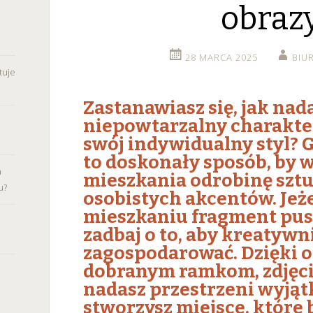
obraz
28 MARCA 2025
BIU
tuje
Zastanawiasz się, jak na
niepowtarzalny charakter
swój indywidualny styl? 
to doskonały sposób, by 
a
mieszkania odrobinę sztu
u?
osobistych akcentów. Jeż
mieszkaniu fragment pust
zadbaj o to, aby kreatywn
zagospodarować. Dzięki 
dobranym ramkom, zdjęc
nadasz przestrzeni wyjątk
stworzysz miejsce, które 