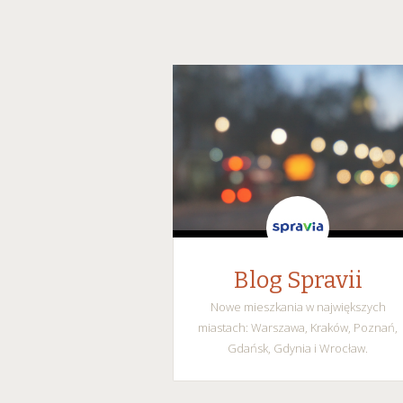
Blog Spravii
Nowe mieszkania w największych
miastach: Warszawa, Kraków, Poznań,
Gdańsk, Gdynia i Wrocław.