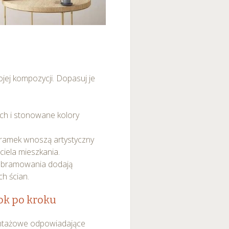
średnictwem panelu
rzystywanie plików cookie
ybory”.
ojej kompozycji. Dopasuj je
ach i stonowane kolory
i ramek wnoszą artystyczny
ciela mieszkania.
 obramowania dodają
ch ścian.
rok po kroku
montażowe odpowiadające