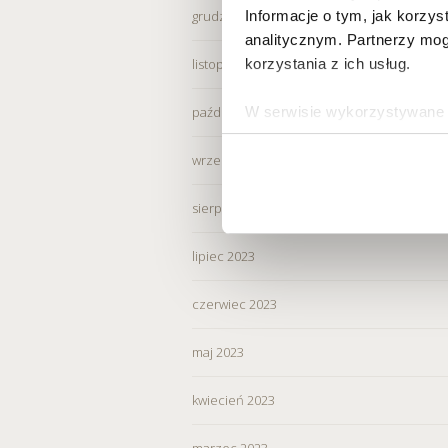
Informacje o tym, jak korzy
grudzień 2023
analitycznym. Partnerzy mog
korzystania z ich usług.
listopad 2023
W serwisie wykorzystywane s
październik 2023
wybranych przez użytkownik
zbierania informacji o tym, 
wrzesień 2023
działania Serwisu do prefer
sierpień 2023
Informacje, w tym dane oso
przez Spravia Sp. z o.o. ja
lipiec 2023
Spravia Sp. z o.o. W związ
sprostowania, usunięcia, og
czerwiec 2023
wniesienia skargi do Preze
wykorzystywanych w Serwisi
maj 2023
są w
Polityce prywatności –
kwiecień 2023
Wybierając opcję „Zgadzam
Spravia Sp. z o.o. oraz je
marzec 2023