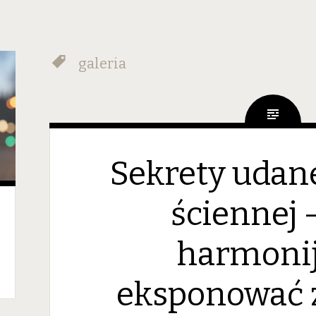
galeria
Sekrety udane
ściennej 
harmoni
eksponować z