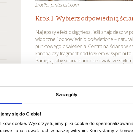
źródło: pinterest.com
Krok 1: Wybierz odpowiednią ścia
Najlepszy efekt osiągniesz, jeśli znajdziesz w
widoczne i odpowiednio doświetlone – natura
punktowego oświetlenia. Centralna ściana w s
kanapą czy fragment nad łóżkiem w sypialni to św
Pamiętaj, aby ściana harmonizowała ze stylem 
dostępna, co ułatwi ewentualne zmiany lub 
Krok 2: Zdefiniuj motyw przewodni
Zastanów się, czy chcesz postawić na fotografi
Szczegóły
jednolitej palecie barw, a może zdecydować si
plakatów i ilustracji. Ułóż ramki na podłodze 
jemy się do Ciebie!
upewnić się, że tworzą spójną kompozycję. Mo
malarskiej lub szablonów papierowych, by zaz
plików cookie. Wykorzystujemy pliki cookie do spersonalizowania
poszczególne pozycje ramek i uniknąć niepot
ciowe i analizować ruch w naszej witrynie. Korzystamy z konw