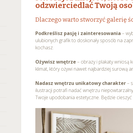
odzwierciedlać Twoją os
Dlaczego warto stworzyć galerię ś
Podkreślisz pasję i zainteresowania
– wyb
ulubionych grafik to doskonały sposób na zap
kochasz.
Ożywisz wnętrze
– obrazy i plakaty wniosą k
klimat, który ożywi nawet najbardziej surową a
Nadasz wnętrzu unikatowy charakter
– s
ilustracji potrafi nadać wnętrzu niepowtarzaln
Twoje upodobania estetyczne. Będzie cieszyć