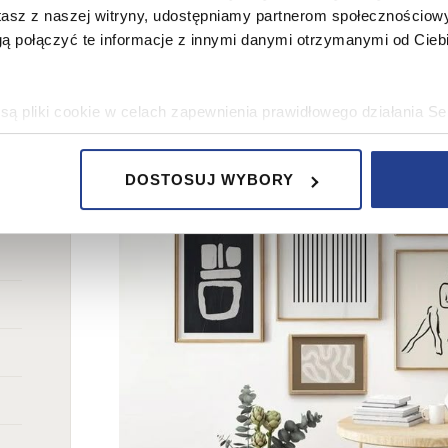
stasz z naszej witryny, udostępniamy partnerom społecznościo
ą połączyć te informacje z innymi danymi otrzymanymi od Cie
ą pliki cookie w celach zapewnienia prawidłowego działania Se
a ustawień i wszelkich wyborów dokonywanych w Serwisie, pop
w jaki sposób użytkownicy korzystają z Serwisu, ulepszania Se
DOSTOSUJ WYBORY
encji użytkowników, tworzenia statystyk użytkowania Serwisu or
bowe, pozyskane w związku z wykorzystywaniem plików cookie 
ko usługodawcę Serwisu w ww. celach oraz mogą być również pr
ku z powyższym użytkownik ma prawo do dostępu do swoich da
raniczenia przetwarzania, wniesienia sprzeciwu wobec przetwarz
sa Urzędu Ochrony Danych Osobowych. Szczegółowe informacje 
e oraz inne informacje dotyczące prywatności związane z korz
 pliki cookie
.
 się” wyrażasz zgodę na wykorzystywanie w Serwisie wszys
j Partnerów we wskazanych powyżej celach.
Wyrażenie zgody j