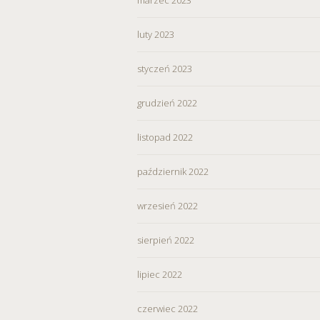
wycofać zgodę i dokonać zmi
„Ustawienia plików cookie” 
luty 2023
Możesz również dostosować
styczeń 2023
w Serwisie tylko w wybran
grudzień 2022
listopad 2022
październik 2022
wrzesień 2022
sierpień 2022
lipiec 2022
czerwiec 2022