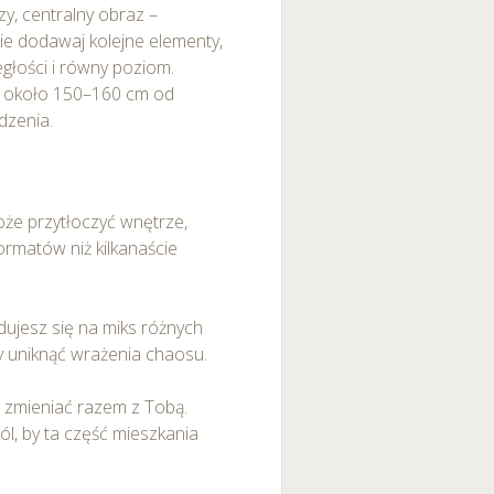
zy, centralny obraz –
ie dodawaj kolejne elementy,
głości i równy poziom.
ci około 150–160 cm od
idzenia.
że przytłoczyć wnętrze,
ormatów niż kilkanaście
ydujesz się na miks różnych
y uniknąć wrażenia chaosu.
m zmieniać razem z Tobą.
ól, by ta część mieszkania