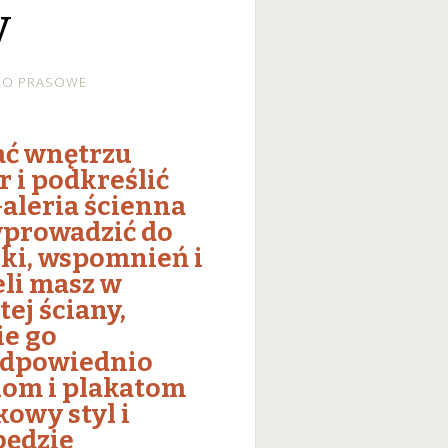
y
RO PRASOWE
dać wnętrzu
 i podkreślić
Galeria ścienna
wprowadzić do
ki, wspomnień i
eli masz w
ej ściany,
ie go
odpowiednio
iom i plakatom
owy styl i
będzie