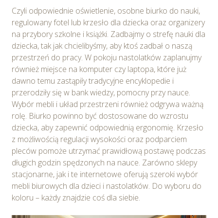
Czyli odpowiednie oświetlenie, osobne biurko do nauki,
regulowany fotel lub krzesło dla dziecka oraz organizery
na przybory szkolne i książki. Zadbajmy o strefę nauki dla
dziecka, tak jak chcielibyśmy, aby ktoś zadbał o naszą
przestrzeń do pracy. W pokoju nastolatków zaplanujmy
również miejsce na komputer czy laptopa, które już
dawno temu zastąpiły tradycyjne encyklopedie i
przerodziły się w bank wiedzy, pomocny przy nauce.
Wybór mebli i układ przestrzeni również odgrywa ważną
rolę. Biurko powinno być dostosowane do wzrostu
dziecka, aby zapewnić odpowiednią ergonomię. Krzesło
z możliwością regulacji wysokości oraz podparciem
pleców pomoże utrzymać prawidłową postawę podczas
długich godzin spędzonych na nauce. Zarówno sklepy
stacjonarne, jak i te internetowe oferują szeroki wybór
mebli biurowych dla dzieci i nastolatków. Do wyboru do
koloru – każdy znajdzie coś dla siebie.