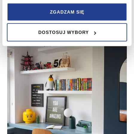
korzystania z ich usług.
ZGADZAM SIĘ
W serwisie wykorzystywane są pliki cookie w celach
zapewnienia prawidłowego działania Serwisu,
DOSTOSUJ WYBORY
zapamiętania wybranych przez użytkownika ustawień i
wszelkich wyborów dokonywanych w Serwisie, poprawy
wydajności Serwisu, zbierania informacji o tym, w jaki
sposób użytkownicy korzystają z Serwisu, ulepszania
Serwisu, dostosowywania działania Serwisu do
preferencji użytkowników, tworzenia statystyk
użytkowania Serwisu oraz w celach marketingowych.
Informacje, w tym dane osobowe, pozyskane w związku
z wykorzystywaniem plików cookie w Serwisie,
przetwarzane są przez Spravia Sp. z o.o. jako
usługodawcę Serwisu w ww. celach oraz mogą być
również przetwarzane przez Partnerów Spravia Sp. z
o.o. W związku z powyższym użytkownik ma prawo do
dostępu do swoich danych osobowych, ich sprostowania,