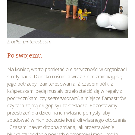
źródło: pinterest.com
Po swojemu
Na koniec, warto pamiętać o elastyczności w organizacji
strefy nauki. Dziecko rośnie, a wraz z nim zmieniają się
jego potrzeby i zainteresowania. Z czasem półki z
książeczkami będą musiały przekształcić się w regały z
podręcznikami czy segregatorami, a miejsce flamastrów
czy farb zajmą długopisy i zakreślacze. Pozostawmy
przestrzeń dla dzieci na ich własne pomysły, aby
zbudować w nich poczucie kontroli własnego otoczenia
. Czasami nawet drobna zmiana, jak przestawienie
biurka czy dodanie nowych elementów i mebli, może