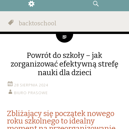
WIDGETS
SEARCH
backtoschool
Powrót do szkoły – jak
zorganizować efektywną strefę
nauki dla dzieci
28 SIERPNIA 2024
BIURO PRASOWE
Zbliżający się początek nowego
roku szkolnego to idealny
moment na przeorganizowanie