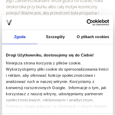
jego zainteresowaniami. Może gitara na ścianie, mała
deskorolka przy biurku albo cały motyw kosmiczny
pokoju? Ważne jest, aby przestrzeń była przyjazna i
inspirująca, a dziecko czuło się w niej naprawdę dobrze
i… domowo.
Zgoda
Szczegóły
O plikach cookies
Drogi Użytkowniku, dostosujemy się do Ciebie!
Niniejsza strona korzysta z plików cookie.
Wykorzystujemy pliki cookie do spersonalizowania treści
i reklam, aby oferować funkcje społecznościowe i
analizować ruch w naszej witrynie. Korzystamy z
konwersji rozszerzonych Google. Informacje o tym, jak
korzystasz z naszej witryny, udostępniamy partnerom
społecznościowym, reklamowym i analitycznym.
Partnerzy mogą połączyć te informacje z innymi danymi
otrzymanymi od Ciebie lub uzyskanymi podczas