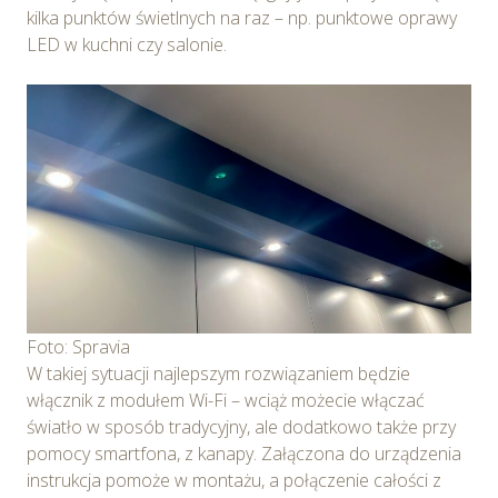
kilka punktów świetlnych na raz – np. punktowe oprawy
LED w kuchni czy salonie.
Foto: Spravia
W takiej sytuacji najlepszym rozwiązaniem będzie
włącznik z modułem Wi-Fi – wciąż możecie włączać
światło w sposób tradycyjny, ale dodatkowo także przy
pomocy smartfona, z kanapy. Załączona do urządzenia
instrukcja pomoże w montażu, a połączenie całości z