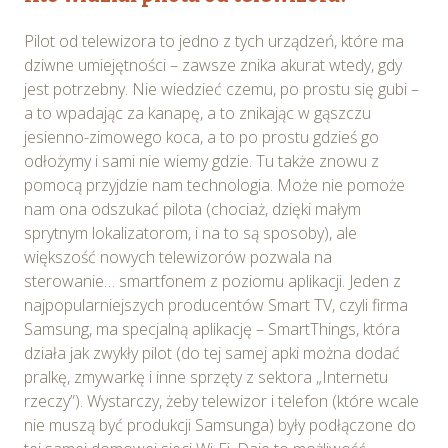
przetwarzane są przez Spravia Sp. z o.o. jako
usługodawcę Serwisu w ww. celach oraz mogą być
Pilot od telewizora to jedno z tych urządzeń, które ma
również przetwarzane przez Partnerów Spravia Sp. z
dziwne umiejętności – zawsze znika akurat wtedy, gdy
o.o. W związku z powyższym użytkownik ma prawo do
jest potrzebny. Nie wiedzieć czemu, po prostu się gubi –
dostępu do swoich danych osobowych, ich sprostowania,
a to wpadając za kanapę, a to znikając w gąszczu
usunięcia, ograniczenia przetwarzania, wniesienia
jesienno-zimowego koca, a to po prostu gdzieś go
sprzeciwu wobec przetwarzania, a także prawo do
odłożymy i sami nie wiemy gdzie. Tu także znowu z
wniesienia skargi do Prezesa Urzędu Ochrony Danych
pomocą przyjdzie nam technologia. Może nie pomoże
Osobowych. Szczegółowe informacje o plikach cookie
nam ona odszukać pilota (chociaż, dzięki małym
wykorzystywanych w Serwisie oraz inne informacje
sprytnym lokalizatorom, i na to są sposoby), ale
dotyczące prywatności związane z korzystaniem z
większość nowych telewizorów pozwala na
Serwisu dostępne są w
Polityce prywatności – pliki
sterowanie… smartfonem z poziomu aplikacji. Jeden z
cookie
.
najpopularniejszych producentów Smart TV, czyli firma
Samsung, ma specjalną aplikację – SmartThings, która
Wybierając opcję „Zgadzam się” wyrażasz zgodę na
działa jak zwykły pilot (do tej samej apki można dodać
wykorzystywanie w Serwisie wszystkich plików
pralkę, zmywarkę i inne sprzęty z sektora „Internetu
cookie przez Spravia Sp. z o.o. oraz jej Partnerów we
rzeczy”). Wystarczy, żeby telewizor i telefon (które wcale
wskazanych powyżej celach.
Wyrażenie zgody jest
nie muszą być produkcji Samsunga) były podłączone do
dobrowolne. Możesz wycofać zgodę i dokonać zmiany