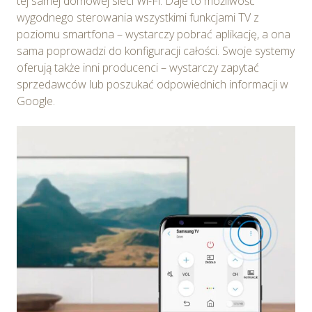
tej samej domowej sieci Wi-Fi. Daje to możliwość
ustawień dotyczących plików cookie w każdej chwili za
wygodnego sterowania wszystkimi funkcjami TV z
pośrednictwem panelu „Ustawienia plików cookie”
poziomu smartfona – wystarczy pobrać aplikację, a ona
dostępnego z poziomu
Polityki prywatności – pliki
sama poprowadzi do konfiguracji całości. Swoje systemy
cookie
.
oferują także inni producenci – wystarczy zapytać
sprzedawców lub poszukać odpowiednich informacji w
Możesz również dostosować wybory dotyczące
Google.
plików cookie i udzielić zgody na wykorzystywanie
plików cookie w Serwisie tylko w wybranych przez
Ciebie celach poprzez wybranie opcji „Dostosuj
wybory”.