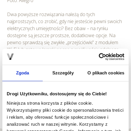
Foto: Allegro
Dwa powyższe rozwiązania należą do tych
najprostszych, co zrobić, gdy nie jesteście pewni swoich
elektrycznych umiejętności? Bez obaw – na rynku
dostępne są jeszcze prostsze, dodatkowe opcje. Na
pewno sprawdzą się zwykłe „przejściówki” z modułem
Wi-Fi lub gotowe lampki nocne z możliwością zdalnego
sterowania. Każde z tych urządzeń pozwala
programować np. czas włączenia i wyłączenia światła.
Może się przydać np. kiedy zostawiacie swojego
Zgoda
Szczegóły
O plikach cookies
zwierzaka w domu i chcecie, by pod Waszą nieobecność
„miał jasno”. Takie rozwiązanie pomaga zniechęcić
potencjalnego złodzieja w czasie, gdy właściciele lokalu
Drogi Użytkowniku, dostosujemy się do Ciebie!
wygrzewają się na plaży. Na pewno pamiętacie scenę z
Niniejsza strona korzysta z plików cookie.
kultowego filmu „Kevin sam w domu”, kiedy kilkuletni
Wykorzystujemy pliki cookie do spersonalizowania treści
chłopczyk w taki właśnie sposób skutecznie odstraszał
i reklam, aby oferować funkcje społecznościowe i
rabusiów.
analizować ruch w naszej witrynie. Korzystamy z
konwersji rozszerzonych Google. Informacje o tym, jak