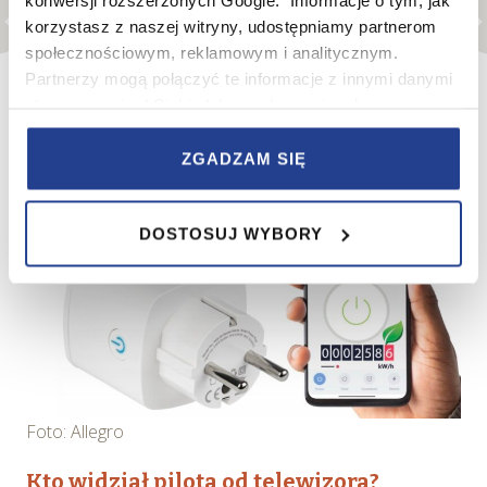
korzystasz z naszej witryny, udostępniamy partnerom
społecznościowym, reklamowym i analitycznym.
Partnerzy mogą połączyć te informacje z innymi danymi
otrzymanymi od Ciebie lub uzyskanymi podczas
korzystania z ich usług.
ZGADZAM SIĘ
W serwisie wykorzystywane są pliki cookie w celach
zapewnienia prawidłowego działania Serwisu,
DOSTOSUJ WYBORY
zapamiętania wybranych przez użytkownika ustawień i
wszelkich wyborów dokonywanych w Serwisie, poprawy
wydajności Serwisu, zbierania informacji o tym, w jaki
sposób użytkownicy korzystają z Serwisu, ulepszania
Serwisu, dostosowywania działania Serwisu do
preferencji użytkowników, tworzenia statystyk
użytkowania Serwisu oraz w celach marketingowych.
Foto: Allegro
Informacje, w tym dane osobowe, pozyskane w związku
z wykorzystywaniem plików cookie w Serwisie,
Kto widział pilota od telewizora?