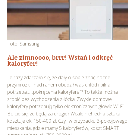
Foto: Samsung
Ale zimnoooo, brrr! Wstań i odkręć
kaloryfer!
Ile razy zdarzało się, że dały o sobie znać nocne
przymrozki i nad ranem obudził was chłód i pilna
potrzeba… „pokręcenia kaloryfera”? To także można
zrobić bez wychodzenia z łóżka. Zwykłe domowe
kaloryfery potrzebują tylko elektronicznych głowic Wi-Fi.
Boicie się, że będą za drogie? Wcale nie! Jedna sztuka
kosztuje ok. 150-400 zł. Czyli w przypadku 3-pokojowego
mieszkania, gdzie mamy 5 kaloryferów, koszt SMART