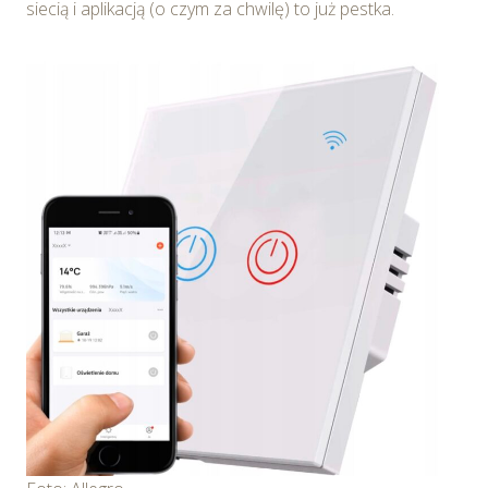
siecią i aplikacją (o czym za chwilę) to już pestka.