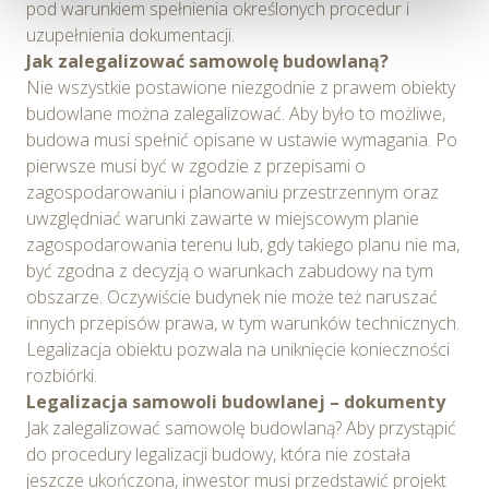
pod warunkiem spełnienia określonych procedur i
Serwisu, dostosowywania działania Serwisu do
uzupełnienia dokumentacji.
preferencji użytkowników, tworzenia statystyk
Jak zalegalizować samowolę budowlaną?
użytkowania Serwisu oraz w celach marketingowych.
Nie wszystkie postawione niezgodnie z prawem obiekty
budowlane można zalegalizować. Aby było to możliwe,
Informacje, w tym dane osobowe, pozyskane w związku
budowa musi spełnić opisane w ustawie wymagania. Po
z wykorzystywaniem plików cookie w Serwisie,
pierwsze musi być w zgodzie z przepisami o
przetwarzane są przez Spravia Sp. z o.o. jako
zagospodarowaniu i planowaniu przestrzennym oraz
usługodawcę Serwisu w ww. celach oraz mogą być
uwzględniać warunki zawarte w miejscowym planie
również przetwarzane przez Partnerów Spravia Sp. z
zagospodarowania terenu lub, gdy takiego planu nie ma,
o.o. W związku z powyższym użytkownik ma prawo do
być zgodna z decyzją o warunkach zabudowy na tym
dostępu do swoich danych osobowych, ich sprostowania,
obszarze. Oczywiście budynek nie może też naruszać
usunięcia, ograniczenia przetwarzania, wniesienia
innych przepisów prawa, w tym warunków technicznych.
sprzeciwu wobec przetwarzania, a także prawo do
Legalizacja obiektu pozwala na uniknięcie konieczności
wniesienia skargi do Prezesa Urzędu Ochrony Danych
rozbiórki.
Osobowych. Szczegółowe informacje o plikach cookie
Legalizacja samowoli budowlanej – dokumenty
wykorzystywanych w Serwisie oraz inne informacje
Jak zalegalizować samowolę budowlaną? Aby przystąpić
dotyczące prywatności związane z korzystaniem z
do procedury legalizacji budowy, która nie została
Serwisu dostępne są w
Polityce prywatności – pliki
jeszcze ukończona, inwestor musi przedstawić projekt