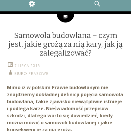
WIDGETS
SEARCH
Samowola budowlana – czym
jest, jakie grożą za nią kary, jak ją
zalegalizować?
7 LIPCA 2016
BIURO PRASOWE
Mimo iż w polskim Prawie budowlanym nie
znajdziemy dokładnej definicji pojęcia samowola
budowlana, takie zjawisko niewątpliwie istnieje
i podlega karze. Nieświadomość przepisów
szkodzi, dlatego warto się dowiedzieć, kiedy
można mówić o samowoli budowlanej i jakie
konsekwencje za nią grożą.