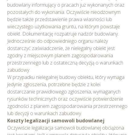
cookie
.
budowlany informujący o pracach już wykonanych oraz
pozostałych do wykonania. Oczywiście nieodzownym
Wybierając opcję „Zgadzam się” wyrażasz zgodę na
będzie także przedstawienie prawa własności lub
wykorzystywanie w Serwisie wszystkich plików
wieczystego użytkowania gruntu, na którym powstaje
cookie przez Spravia Sp. z o.o. oraz jej Partnerów we
obiekt. Dokumentację rozpatruje nadzór budowlany.
wskazanych powyżej celach.
Wyrażenie zgody jest
Jednocześnie do odpowiedniego organu należy
dobrowolne. Możesz wycofać zgodę i dokonać zmiany
dostarczyć zaświadczenie, że nielegalny obiekt jest
ustawień dotyczących plików cookie w każdej chwili za
zgodny z miejscowym planem zagospodarowania
pośrednictwem panelu „Ustawienia plików cookie”
przestrzennego lub z ostateczną decyzją o warunkach
dostępnego z poziomu
Polityki prywatności – pliki
zabudowy.
cookie
.
W przypadku nielegalnej budowy obiektu, który wymaga
jedynie zgłoszenia, potrzebne będzie z kolei
Możesz również dostosować wybory dotyczące
dostarczanie prawidłowego zgłoszenia, wymaganych
plików cookie i udzielić zgody na wykorzystywanie
rysunków technicznych oraz oczywiście potwierdzenie
plików cookie w Serwisie tylko w wybranych przez
zgodności z planem zagospodarowania przestrzennego
Ciebie celach poprzez wybranie opcji „Dostosuj
lub decyzji o warunkach zabudowy.
wybory”.
Koszty legalizacji samowoli budowlanej
Oczywiście legalizacja samowoli budowlanej obciążona
jest kosztami. Jeśli samowola dotyczyła obiektu, który nie