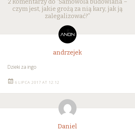
2 komentarzy do “
Samowola budowlana –
navigation
czym jest, jakie grożą za nią kary, jak ją
zalegalizować?
”
andrzejek
Dzieki za ingo
6 LIPCA 2017 AT 12:12
Daniel