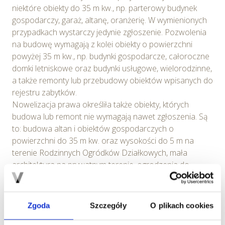
niektóre obiekty do 35 m kw., np. parterowy budynek
gospodarczy, garaż, altanę, oranżerię. W wymienionych
przypadkach wystarczy jedynie zgłoszenie. Pozwolenia
na budowę wymagają z kolei obiekty o powierzchni
powyżej 35 m kw., np. budynki gospodarcze, całoroczne
domki letniskowe oraz budynki usługowe, wielorodzinne,
a także remonty lub przebudowy obiektów wpisanych do
rejestru zabytków.
Nowelizacja prawa określiła także obiekty, których
budowa lub remont nie wymagają nawet zgłoszenia. Są
to: budowa altan i obiektów gospodarczych o
powierzchni do 35 m kw. oraz wysokości do 5 m na
terenie Rodzinnych Ogródków Działkowych, mała
architektura na prywatnym terenie, ogrodzenia do
wysokości 2,2 m oraz docieplenie budynków do
wysokości 12 metrów.
Samowola budowlana – garaż czy nadbudówka
Zgoda
Szczegóły
O plikach cookies
też mogą być samowolą
W Polsce najczęściej samowole budowlane dotyczą