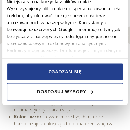
Niniejsza strona korzysta z plików cookie.
Wykorzystujemy pliki cookie do spersonalizowania treści
Źródło: Freepik.com
i reklam, aby oferować funkcje społecznościowe i
analizować ruch w naszej witrynie. Korzystamy z
Dywany – miękkość i struktura
konwersji rozszerzonych Google. Informacje o tym, jak
korzystasz z naszej witryny, udostępniamy partnerom
Dywan to element, który dosłownie zmienia sposób, w
społecznościowym, reklamowym i analitycznym.
jaki odbieramy wnętrze. Wprowadza poczucie ciepła i
Partnerzy mogą połączyć te informacje z innymi danymi
bezpieczeństwa, a przy tym porządkuje przestrzeń.
otrzymanymi od Ciebie lub uzyskanymi podczas
korzystania z ich usług.
Strefowanie wnętrza
– dywan w salonie może
ZGADZAM SIĘ
wyznaczać strefę wypoczynkową, oddzielając ją od
W serwisie wykorzystywane są pliki cookie w celach
jadalni czy aneksu kuchennego.
zapewnienia prawidłowego działania Serwisu,
Struktura i faktura
– puszyste dywany o wysokim
DOSTOSUJ WYBORY
zapamiętania wybranych przez użytkownika ustawień i
runie dodają przytulności, a modele tkane płasko
wszelkich wyborów dokonywanych w Serwisie, poprawy
świetnie sprawdzają się w nowoczesnych,
wydajności Serwisu, zbierania informacji o tym, w jaki
minimalistycznych aranżacjach.
sposób użytkownicy korzystają z Serwisu, ulepszania
Kolor i wzór
– dywan może być tłem, które
Serwisu, dostosowywania działania Serwisu do
harmonizuje z całością, albo bohaterem wnętrza,
preferencji użytkowników, tworzenia statystyk