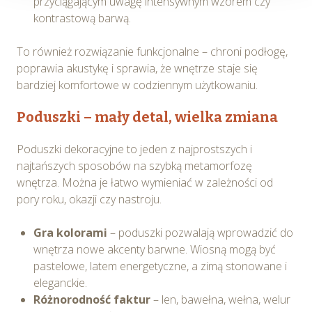
przyciągającym uwagę intensywnym wzorem czy
użytkowania Serwisu oraz w celach marketingowych.
kontrastową barwą.
Informacje, w tym dane osobowe, pozyskane w związku
To również rozwiązanie funkcjonalne – chroni podłogę,
z wykorzystywaniem plików cookie w Serwisie,
poprawia akustykę i sprawia, że wnętrze staje się
przetwarzane są przez Spravia Sp. z o.o. jako
bardziej komfortowe w codziennym użytkowaniu.
usługodawcę Serwisu w ww. celach oraz mogą być
również przetwarzane przez Partnerów Spravia Sp. z
Poduszki – mały detal, wielka zmiana
o.o. W związku z powyższym użytkownik ma prawo do
dostępu do swoich danych osobowych, ich sprostowania,
Poduszki dekoracyjne to jeden z najprostszych i
usunięcia, ograniczenia przetwarzania, wniesienia
najtańszych sposobów na szybką metamorfozę
sprzeciwu wobec przetwarzania, a także prawo do
wnętrza. Można je łatwo wymieniać w zależności od
wniesienia skargi do Prezesa Urzędu Ochrony Danych
pory roku, okazji czy nastroju.
Osobowych. Szczegółowe informacje o plikach cookie
wykorzystywanych w Serwisie oraz inne informacje
Gra kolorami
– poduszki pozwalają wprowadzić do
dotyczące prywatności związane z korzystaniem z
wnętrza nowe akcenty barwne. Wiosną mogą być
Serwisu dostępne są w
Polityce prywatności – pliki
pastelowe, latem energetyczne, a zimą stonowane i
cookie
.
eleganckie.
Różnorodność faktur
– len, bawełna, wełna, welur
Wybierając opcję „Zgadzam się” wyrażasz zgodę na