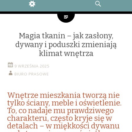
WIDGETS
SEARCH
Magia tkanin – jak zasłony,
dywany i poduszki zmieniają
klimat wnętrza
9 WRZEŚNIA 2025
BIURO PRASOWE
Wnętrze mieszkania tworzą nie
tylko ściany, meble i oświetlenie.
To, co nadaje mu prawdziwego
charakteru, często kryje się w
detalach – w miękkości dywanu