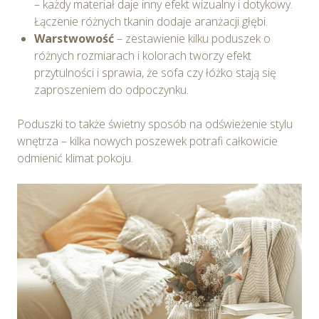
– każdy materiał daje inny efekt wizualny i dotykowy.
wykorzystywanie w Serwisie wszystkich plików
Łączenie różnych tkanin dodaje aranżacji głębi.
cookie przez Spravia Sp. z o.o. oraz jej Partnerów we
Warstwowość
– zestawienie kilku poduszek o
wskazanych powyżej celach.
Wyrażenie zgody jest
różnych rozmiarach i kolorach tworzy efekt
dobrowolne. Możesz wycofać zgodę i dokonać zmiany
przytulności i sprawia, że sofa czy łóżko stają się
ustawień dotyczących plików cookie w każdej chwili za
zaproszeniem do odpoczynku.
pośrednictwem panelu „Ustawienia plików cookie”
dostępnego z poziomu
Polityki prywatności – pliki
Poduszki to także świetny sposób na odświeżenie stylu
cookie
.
wnętrza – kilka nowych poszewek potrafi całkowicie
odmienić klimat pokoju.
Możesz również dostosować wybory dotyczące
plików cookie i udzielić zgody na wykorzystywanie
plików cookie w Serwisie tylko w wybranych przez
Ciebie celach poprzez wybranie opcji „Dostosuj
wybory”.