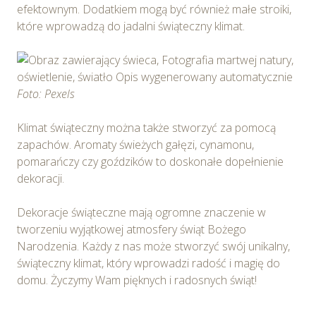
Wybierając opcję „Zgadzam się” wyrażasz zgodę na
efektownym. Dodatkiem mogą być również małe stroiki,
wykorzystywanie w Serwisie wszystkich plików
które wprowadzą do jadalni świąteczny klimat.
cookie przez Spravia Sp. z o.o. oraz jej Partnerów we
wskazanych powyżej celach.
Wyrażenie zgody jest
dobrowolne. Możesz wycofać zgodę i dokonać zmiany
ustawień dotyczących plików cookie w każdej chwili za
Foto: Pexels
pośrednictwem panelu „Ustawienia plików cookie”
dostępnego z poziomu
Polityki prywatności – pliki
Klimat świąteczny można także stworzyć za pomocą
cookie
.
zapachów. Aromaty świeżych gałęzi, cynamonu,
pomarańczy czy goździków to doskonałe dopełnienie
Możesz również dostosować wybory dotyczące
dekoracji.
plików cookie i udzielić zgody na wykorzystywanie
plików cookie w Serwisie tylko w wybranych przez
Dekoracje świąteczne mają ogromne znaczenie w
Ciebie celach poprzez wybranie opcji „Dostosuj
tworzeniu wyjątkowej atmosfery świąt Bożego
wybory”.
Narodzenia. Każdy z nas może stworzyć swój unikalny,
świąteczny klimat, który wprowadzi radość i magię do
domu. Życzymy Wam pięknych i radosnych świąt!