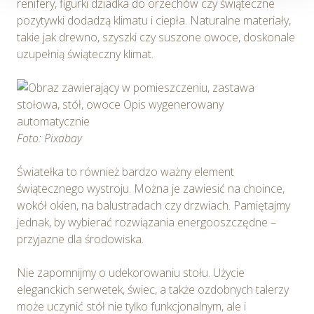
preferencji użytkowników, tworzenia statystyk
renifery, figurki dziadka do orzechów czy świąteczne
użytkowania Serwisu oraz w celach marketingowych.
pozytywki dodadzą klimatu i ciepła. Naturalne materiały,
takie jak drewno, szyszki czy suszone owoce, doskonale
Informacje, w tym dane osobowe, pozyskane w związku
uzupełnią świąteczny klimat.
z wykorzystywaniem plików cookie w Serwisie,
przetwarzane są przez Spravia Sp. z o.o. jako
usługodawcę Serwisu w ww. celach oraz mogą być
również przetwarzane przez Partnerów Spravia Sp. z
o.o. W związku z powyższym użytkownik ma prawo do
Foto: Pixabay
dostępu do swoich danych osobowych, ich sprostowania,
usunięcia, ograniczenia przetwarzania, wniesienia
Światełka to również bardzo ważny element
sprzeciwu wobec przetwarzania, a także prawo do
świątecznego wystroju. Można je zawiesić na choince,
wniesienia skargi do Prezesa Urzędu Ochrony Danych
wokół okien, na balustradach czy drzwiach. Pamiętajmy
Osobowych. Szczegółowe informacje o plikach cookie
jednak, by wybierać rozwiązania energooszczędne –
wykorzystywanych w Serwisie oraz inne informacje
przyjazne dla środowiska.
dotyczące prywatności związane z korzystaniem z
Serwisu dostępne są w
Polityce prywatności – pliki
Nie zapomnijmy o udekorowaniu stołu. Użycie
cookie
.
eleganckich serwetek, świec, a także ozdobnych talerzy
może uczynić stół nie tylko funkcjonalnym, ale i