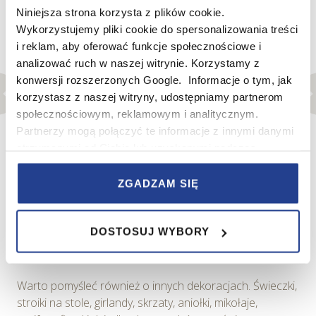
Niniejsza strona korzysta z plików cookie.
Wykorzystujemy pliki cookie do spersonalizowania treści
i reklam, aby oferować funkcje społecznościowe i
analizować ruch w naszej witrynie. Korzystamy z
Foto: Pexels
konwersji rozszerzonych Google. Informacje o tym, jak
korzystasz z naszej witryny, udostępniamy partnerom
Wieniec adwentowy to tradycyjna dekoracja, która
społecznościowym, reklamowym i analitycznym.
symbolizuje przygotowanie do Świąt. Zazwyczaj składa
Partnerzy mogą połączyć te informacje z innymi danymi
się z gałęzi iglastych, na których umieszczone są cztery
otrzymanymi od Ciebie lub uzyskanymi podczas
świece — jedna na każdy tydzień Adwentu. Wieniec
korzystania z ich usług.
można wzbogacić dodatkowymi elementami, takimi jak
szyszki, suszone owoce czy wstążki.
ZGADZAM SIĘ
W serwisie wykorzystywane są pliki cookie w celach
zapewnienia prawidłowego działania Serwisu,
DOSTOSUJ WYBORY
zapamiętania wybranych przez użytkownika ustawień i
wszelkich wyborów dokonywanych w Serwisie, poprawy
Foto: Pexels
wydajności Serwisu, zbierania informacji o tym, w jaki
sposób użytkownicy korzystają z Serwisu, ulepszania
Warto pomyśleć również o innych dekoracjach. Świeczki,
Serwisu, dostosowywania działania Serwisu do
stroiki na stole, girlandy, skrzaty, aniołki, mikołaje,