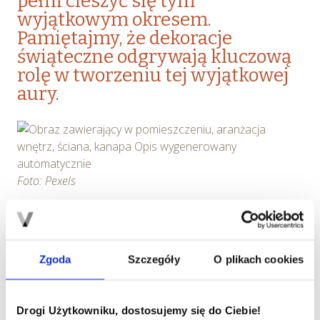
pełni cieszyć się tym
wyjątkowym okresem.
Pamiętajmy, że dekoracje
świąteczne odgrywają kluczową
rolę w tworzeniu tej wyjątkowej
aury.
Foto: Pexels
Choinka jest centralnym punktem świątecznej dekoracji.
Od naszych preferencji zależy, czy grudniowe drzewko
będzie naturalne, czy sztuczne. Wybierzcie drzewko,
Zgoda
Szczegóły
O plikach cookies
które będzie pasować do stylu Waszego wnętrza.
Możecie je ozdobić tradycyjnymi bombkami, łańcuchami
oraz światełkami albo dekoracjami robionymi ręcznie.
Drogi Użytkowniku, dostosujemy się do Ciebie!