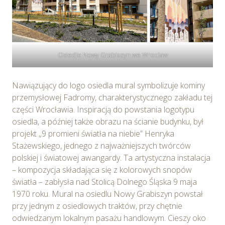
z wykorzystywaniem plików cookie w Serwisie,
przetwarzane są przez Spravia Sp. z o.o. jako
usługodawcę Serwisu w ww. celach oraz mogą być
również przetwarzane przez Partnerów Spravia Sp. z
Osiedle Nowy Grabiszyn we Wrocław
o.o. W związku z powyższym użytkownik ma prawo do
dostępu do swoich danych osobowych, ich sprostowania,
usunięcia, ograniczenia przetwarzania, wniesienia
Nawiązujący do logo osiedla mural symbolizuje kominy
sprzeciwu wobec przetwarzania, a także prawo do
przemysłowej Fadromy, charakterystycznego zakładu tej
wniesienia skargi do Prezesa Urzędu Ochrony Danych
części Wrocławia. Inspiracją do powstania logotypu
Osobowych. Szczegółowe informacje o plikach cookie
osiedla, a później także obrazu na ścianie budynku, był
wykorzystywanych w Serwisie oraz inne informacje
projekt „9 promieni światła na niebie” Henryka
dotyczące prywatności związane z korzystaniem z
Stażewskiego, jednego z najważniejszych twórców
Serwisu dostępne są w
Polityce prywatności – pliki
polskiej i światowej awangardy. Ta artystyczna instalacja
cookie
.
– kompozycja składająca się z kolorowych snopów
światła – zabłysła nad Stolicą Dolnego Śląska 9 maja
Wybierając opcję „Zgadzam się” wyrażasz zgodę na
1970 roku. Mural na osiedlu Nowy Grabiszyn powstał
wykorzystywanie w Serwisie wszystkich plików
przy jednym z osiedlowych traktów, przy chętnie
cookie przez Spravia Sp. z o.o. oraz jej Partnerów we
odwiedzanym lokalnym pasażu handlowym. Cieszy oko