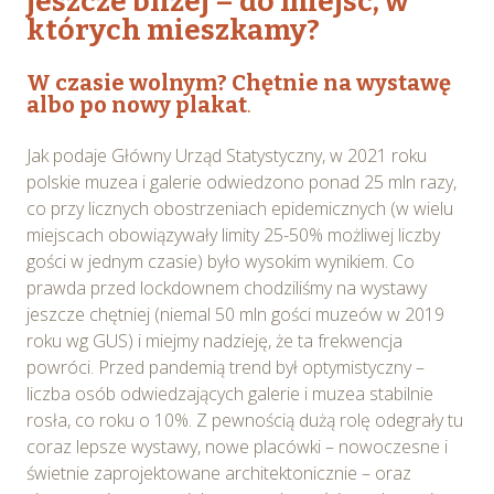
jeszcze bliżej – do miejsc, w
których mieszkamy?
W czasie wolnym? Chętnie na wystawę
albo po nowy plakat
.
Jak podaje Główny Urząd Statystyczny, w 2021 roku
polskie muzea i galerie odwiedzono ponad 25 mln razy,
co przy licznych obostrzeniach epidemicznych (w wielu
miejscach obowiązywały limity 25-50% możliwej liczby
gości w jednym czasie) było wysokim wynikiem. Co
prawda przed lockdownem chodziliśmy na wystawy
jeszcze chętniej (niemal 50 mln gości muzeów w 2019
roku wg GUS) i miejmy nadzieję, że ta frekwencja
powróci. Przed pandemią trend był optymistyczny –
liczba osób odwiedzających galerie i muzea stabilnie
rosła, co roku o 10%. Z pewnością dużą rolę odegrały tu
coraz lepsze wystawy, nowe placówki – nowoczesne i
świetnie zaprojektowane architektonicznie – oraz