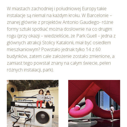
W miastach zachodniej i południowej Europy takie
instalacje są niemal na każdym kroku. W Barcelonie –
znanej głównie z projektów Antonio Gaudiego- różne
formy sztuki spotkać można dosłownie na co drugim
rogu (przy okazji – wiedzieliście, że Park Guell – jedna z
głównych atrakcji Stolicy Katalonii, miał być osiedlem
mieszkaniowym? Powstało jednak tylko 14 z 60
budynków, zatem całe założenie zostało zmienione, a
zamiast tego powstał znany na całym świecie, pełen
różnych instalacji, park).