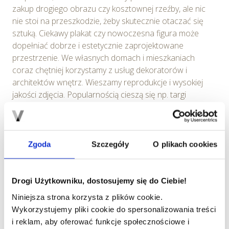
zakup drogiego obrazu czy kosztownej rzeźby, ale nic
nie stoi na przeszkodzie, żeby skutecznie otaczać się
sztuką. Ciekawy plakat czy nowoczesna figura może
dopełniać dobrze i estetycznie zaprojektowane
przestrzenie. We własnych domach i mieszkaniach
coraz chętniej korzystamy z usług dekoratorów i
architektów wnętrz. Wieszamy reprodukcje i wysokiej
jakości zdjęcia. Popularnością cieszą się np. targi
codziennego designu (np. warszawskie Targi Rzeczy
Ładnych czy Targi Dobry Design we Wrocławiu), a i w
Internecie można kupić coraz więcej odnowionych,
dobrze zaprojektowanych drewnianych mebli, np. z
Zgoda
Szczegóły
O plikach cookies
czasów PRL, które dzisiaj zyskały status sztuki
użytkowej.
Drogi Użytkowniku, dostosujemy się do Ciebie!
A co, jeśli wykorzystamy osiedla mieszkaniowe jako
Niniejsza strona korzysta z plików cookie.
kolejną przestrzeń do prezentacji artystycznej? To
Wykorzystujemy pliki cookie do spersonalizowania treści
świetny pomysł!
i reklam, aby oferować funkcje społecznościowe i