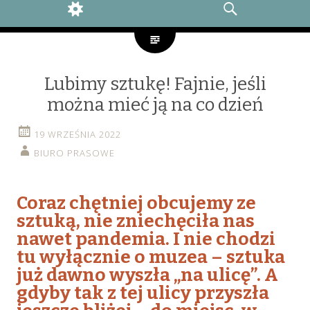
WIDGETS
SEARCH
Lubimy sztukę! Fajnie, jeśli
można mieć ją na co dzień
19 WRZEŚNIA 2022
BIURO PRASOWE
Coraz chętniej obcujemy ze
sztuką, nie zniechęciła nas
nawet pandemia. I nie chodzi
tu wyłącznie o muzea – sztuka
już dawno wyszła „na ulicę”. A
gdyby tak z tej ulicy przyszła