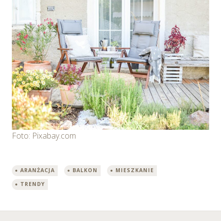
Foto: Pixabay.com
ARANŻACJA
BALKON
MIESZKANIE
TRENDY
←
→