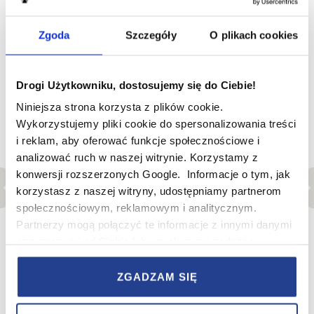
natomiast bluszcz przyjmie się nawet w zacienionym
miejscu. Znaczenie ma także wysokość, na której
znajduje się balkon: położony wyżej będzie narażony na
Zgoda
Szczegóły
O plikach cookies
wiatr, dlatego warto pomyśleć o odpowiedniej osłonie,
na przykład macie maskującej.
Drogi Użytkowniku, dostosujemy się do Ciebie!
Niniejsza strona korzysta z plików cookie.
Wykorzystujemy pliki cookie do spersonalizowania treści
i reklam, aby oferować funkcje społecznościowe i
analizować ruch w naszej witrynie. Korzystamy z
konwersji rozszerzonych Google. Informacje o tym, jak
korzystasz z naszej witryny, udostępniamy partnerom
społecznościowym, reklamowym i analitycznym.
Partnerzy mogą połączyć te informacje z innymi danymi
otrzymanymi od Ciebie lub uzyskanymi podczas
korzystania z ich usług.
Foto: Pixabay.com
ZGADZAM SIĘ
Nawierzchnie balkonowe
W serwisie wykorzystywane są pliki cookie w celach
zapewnienia prawidłowego działania Serwisu,