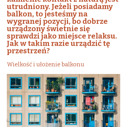
utrudniony. Jeżeli posiadamy
balkon, to jesteśmy na
wygranej pozycji, bo dobrze
urządzony świetnie się
sprawdzi jako miejsce relaksu.
Jak w takim razie urządzić tę
przestrzeń?
Wielkość i ułożenie balkonu