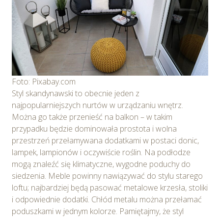
Osobowych. Szczegółowe informacje o plikach cookie
wykorzystywanych w Serwisie oraz inne informacje
dotyczące prywatności związane z korzystaniem z
Serwisu dostępne są w
Polityce prywatności – pliki
cookie
.
Wybierając opcję „Zgadzam się” wyrażasz zgodę na
Foto: Pixabay.com
wykorzystywanie w Serwisie wszystkich plików
Styl skandynawski to obecnie jeden z
cookie przez Spravia Sp. z o.o. oraz jej Partnerów we
najpopularniejszych nurtów w urządzaniu wnętrz.
wskazanych powyżej celach.
Wyrażenie zgody jest
Można go także przenieść na balkon – w takim
dobrowolne. Możesz wycofać zgodę i dokonać zmiany
przypadku będzie dominowała prostota i wolna
ustawień dotyczących plików cookie w każdej chwili za
przestrzeń przełamywana dodatkami w postaci donic,
pośrednictwem panelu „Ustawienia plików cookie”
lampek, lampionów i oczywiście roślin. Na podłodze
dostępnego z poziomu
Polityki prywatności – pliki
mogą znaleźć się klimatyczne, wygodne poduchy do
cookie
.
siedzenia. Meble powinny nawiązywać do stylu starego
loftu; najbardziej będą pasować metalowe krzesła, stoliki
Możesz również dostosować wybory dotyczące
i odpowiednie dodatki. Chłód metalu można przełamać
plików cookie i udzielić zgody na wykorzystywanie
poduszkami w jednym kolorze. Pamiętajmy, że styl
plików cookie w Serwisie tylko w wybranych przez