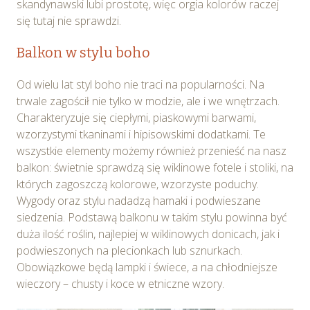
skandynawski lubi prostotę, więc orgia kolorów raczej
Ciebie celach poprzez wybranie opcji „Dostosuj
się tutaj nie sprawdzi.
wybory”.
Balkon w stylu boho
Od wielu lat styl boho nie traci na popularności. Na
trwale zagościł nie tylko w modzie, ale i we wnętrzach.
Charakteryzuje się ciepłymi, piaskowymi barwami,
wzorzystymi tkaninami i hipisowskimi dodatkami. Te
wszystkie elementy możemy również przenieść na nasz
balkon: świetnie sprawdzą się wiklinowe fotele i stoliki, na
których zagoszczą kolorowe, wzorzyste poduchy.
Wygody oraz stylu nadadzą hamaki i podwieszane
siedzenia. Podstawą balkonu w takim stylu powinna być
duża ilość roślin, najlepiej w wiklinowych donicach, jak i
podwieszonych na plecionkach lub sznurkach.
Obowiązkowe będą lampki i świece, a na chłodniejsze
wieczory – chusty i koce w etniczne wzory.