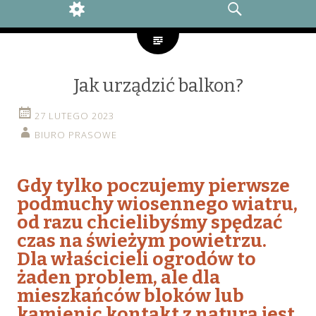
WIDGETS
SEARCH
Jak urządzić balkon?
27 LUTEGO 2023
BIURO PRASOWE
Gdy tylko poczujemy pierwsze
podmuchy wiosennego wiatru,
od razu chcielibyśmy spędzać
czas na świeżym powietrzu.
Dla właścicieli ogrodów to
żaden problem, ale dla
mieszkańców bloków lub
kamienic kontakt z naturą jest