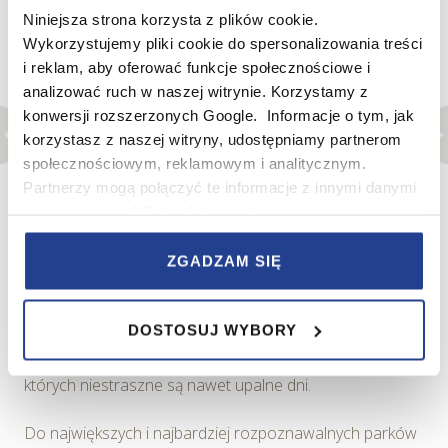
Niniejsza strona korzysta z plików cookie.
Wykorzystujemy pliki cookie do spersonalizowania treści
i reklam, aby oferować funkcje społecznościowe i
analizować ruch w naszej witrynie. Korzystamy z
konwersji rozszerzonych Google. Informacje o tym, jak
korzystasz z naszej witryny, udostępniamy partnerom
społecznościowym, reklamowym i analitycznym.
Partnerzy mogą połączyć te informacje z innymi danymi
otrzymanymi od Ciebie lub uzyskanymi podczas
Bałtyk, źródło: Unsplash
korzystania z ich usług.
Tereny zielone
ZGADZAM SIĘ
W serwisie wykorzystywane są pliki cookie w celach
Poznań zachwyci tych, którzy oczekują od miasta
zapewnienia prawidłowego działania Serwisu,
terenów zielonych, gdzie można odetchnąć od zgiełku i
DOSTOSUJ WYBORY
zapamiętania wybranych przez użytkownika ustawień i
spędzić czas z najbliższymi. Nie brakuje tu skwerów i
wszelkich wyborów dokonywanych w Serwisie, poprawy
parków, a w nich licznych sadzawek czy fontann, przy
wydajności Serwisu, zbierania informacji o tym, w jaki
których niestraszne są nawet upalne dni.
sposób użytkownicy korzystają z Serwisu, ulepszania
Serwisu, dostosowywania działania Serwisu do
Do największych i najbardziej rozpoznawalnych parków