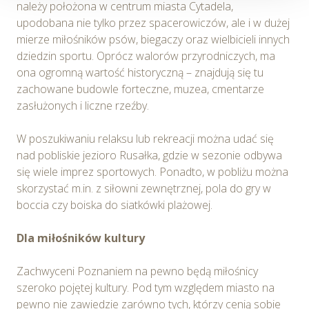
preferencji użytkowników, tworzenia statystyk
należy położona w centrum miasta Cytadela,
użytkowania Serwisu oraz w celach marketingowych.
upodobana nie tylko przez spacerowiczów, ale i w dużej
mierze miłośników psów, biegaczy oraz wielbicieli innych
Informacje, w tym dane osobowe, pozyskane w związku
dziedzin sportu. Oprócz walorów przyrodniczych, ma
z wykorzystywaniem plików cookie w Serwisie,
ona ogromną wartość historyczną – znajdują się tu
przetwarzane są przez Spravia Sp. z o.o. jako
zachowane budowle forteczne, muzea, cmentarze
usługodawcę Serwisu w ww. celach oraz mogą być
zasłużonych i liczne rzeźby.
również przetwarzane przez Partnerów Spravia Sp. z
o.o. W związku z powyższym użytkownik ma prawo do
W poszukiwaniu relaksu lub rekreacji można udać się
dostępu do swoich danych osobowych, ich sprostowania,
nad pobliskie jezioro Rusałka, gdzie w sezonie odbywa
usunięcia, ograniczenia przetwarzania, wniesienia
się wiele imprez sportowych. Ponadto, w pobliżu można
sprzeciwu wobec przetwarzania, a także prawo do
skorzystać m.in. z siłowni zewnętrznej, pola do gry w
wniesienia skargi do Prezesa Urzędu Ochrony Danych
boccia czy boiska do siatkówki plażowej.
Osobowych. Szczegółowe informacje o plikach cookie
wykorzystywanych w Serwisie oraz inne informacje
Dla miłośników kultury
dotyczące prywatności związane z korzystaniem z
Serwisu dostępne są w
Polityce prywatności – pliki
Zachwyceni Poznaniem na pewno będą miłośnicy
cookie
.
szeroko pojętej kultury. Pod tym względem miasto na
pewno nie zawiedzie zarówno tych, którzy cenią sobie