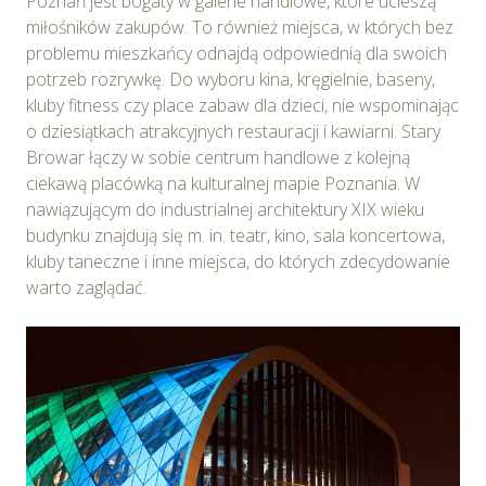
Poznań jest bogaty w galerie handlowe, które ucieszą
miłośników zakupów. To również miejsca, w których bez
problemu mieszkańcy odnajdą odpowiednią dla swoich
potrzeb rozrywkę. Do wyboru kina, kręgielnie, baseny,
kluby fitness czy place zabaw dla dzieci, nie wspominając
o dziesiątkach atrakcyjnych restauracji i kawiarni. Stary
Browar łączy w sobie centrum handlowe z kolejną
ciekawą placówką na kulturalnej mapie Poznania. W
nawiązującym do industrialnej architektury XIX wieku
budynku znajdują się m. in. teatr, kino, sala koncertowa,
kluby taneczne i inne miejsca, do których zdecydowanie
warto zaglądać.