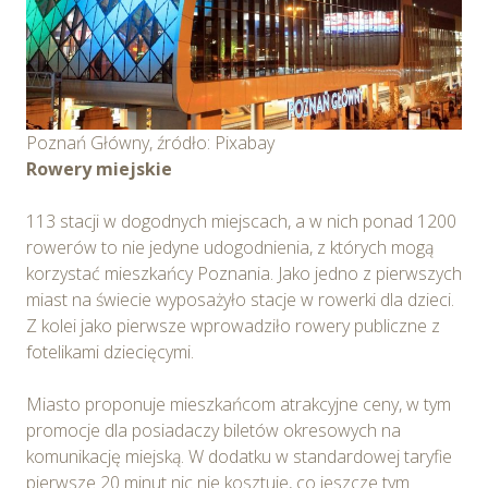
Poznań Główny, źródło: Pixabay
Rowery miejskie
113 stacji w dogodnych miejscach, a w nich ponad 1200
rowerów to nie jedyne udogodnienia, z których mogą
korzystać mieszkańcy Poznania. Jako jedno z pierwszych
miast na świecie wyposażyło stacje w rowerki dla dzieci.
Z kolei jako pierwsze wprowadziło rowery publiczne z
fotelikami dziecięcymi.
Miasto proponuje mieszkańcom atrakcyjne ceny, w tym
promocje dla posiadaczy biletów okresowych na
komunikację miejską. W dodatku w standardowej taryfie
pierwsze 20 minut nic nie kosztuje, co jeszcze tym