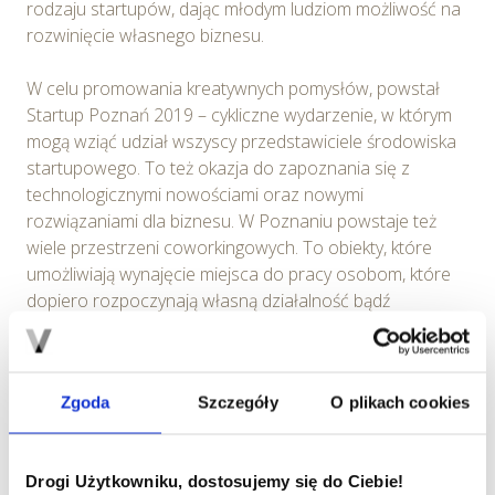
rodzaju startupów, dając młodym ludziom możliwość na
rozwinięcie własnego biznesu.
W celu promowania kreatywnych pomysłów, powstał
Startup Poznań 2019 – cykliczne wydarzenie, w którym
mogą wziąć udział wszyscy przedstawiciele środowiska
startupowego. To też okazja do zapoznania się z
technologicznymi nowościami oraz nowymi
rozwiązaniami dla biznesu. W Poznaniu powstaje też
wiele przestrzeni coworkingowych. To obiekty, które
umożliwiają wynajęcie miejsca do pracy osobom, które
dopiero rozpoczynają własną działalność bądź
pracującym zdalnie. Są one zdecydowanie tańszą
alternatywą dla wynajmu całego biura lub pracy w domu.
Najczęściej decydują się na nią ci, którzy nie potrafią
Zgoda
Szczegóły
O plikach cookies
skupić się w prywatnej przestrzeni, albo chcą wymienić
się spostrzeżeniami z innymi osobami.
Drogi Użytkowniku, dostosujemy się do Ciebie!