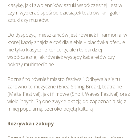
Wybierając opcję „Zgadzam się” wyrażasz zgodę na
klasykę, jak i zwolenników sztuki współczesnej. Jest w
wykorzystywanie w Serwisie wszystkich plików
czym wybierać spośród dziesiątek teatrów, kin, galerii
cookie przez Spravia Sp. z o.o. oraz jej Partnerów we
sztuki czy muzeów.
wskazanych powyżej celach.
Wyrażenie zgody jest
dobrowolne. Możesz wycofać zgodę i dokonać zmiany
Do dyspozycji mieszkańców jest również filharmonia, w
ustawień dotyczących plików cookie w każdej chwili za
której każdy znajdzie coś dla siebie – placówka oferuje
pośrednictwem panelu „Ustawienia plików cookie”
nie tylko klasyczne koncerty, ale i te bardziej
dostępnego z poziomu
Polityki prywatności – pliki
współczesne, jak również występy kabaretów czy
cookie
.
pokazy multimedialne.
Możesz również dostosować wybory dotyczące
Poznań to również miasto festiwali. Odbywają się tu
plików cookie i udzielić zgody na wykorzystywanie
zarówno te muzyczne (Enea Spring Break), teatralne
plików cookie w Serwisie tylko w wybranych przez
(Malta Festival), jak i filmowe (Short Waves Festival) oraz
Ciebie celach poprzez wybranie opcji „Dostosuj
wiele innych. Są one zwykle okazją do zapoznania się z
wybory”.
mniej popularną, szeroko pojętą kulturą.
Rozrywka i zakupy