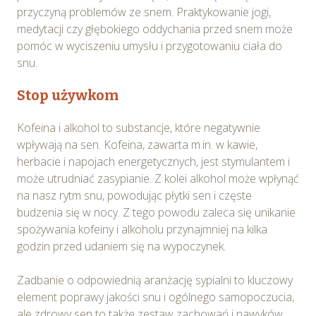
przyczyną problemów ze snem. Praktykowanie jogi,
medytacji czy głębokiego oddychania przed snem może
pomóc w wyciszeniu umysłu i przygotowaniu ciała do
snu.
Stop używkom
Kofeina i alkohol to substancje, które negatywnie
wpływają na sen. Kofeina, zawarta m.in. w kawie,
herbacie i napojach energetycznych, jest stymulantem i
może utrudniać zasypianie. Z kolei alkohol może wpłynąć
na nasz rytm snu, powodując płytki sen i częste
budzenia się w nocy. Z tego powodu zaleca się unikanie
spożywania kofeiny i alkoholu przynajmniej na kilka
godzin przed udaniem się na wypoczynek.
Zadbanie o odpowiednią aranżację sypialni to kluczowy
element poprawy jakości snu i ogólnego samopoczucia,
ale zdrowy sen to także zestaw zachowań i nawyków