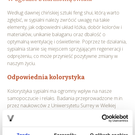
Według dawnej chińskiej sztuki feng shui, którą warto
zgłębić, w sypialni należy zwrócić uwagę na takie
elementy, jak odpowiedni układ łóżka, dobór kolorów i
materiałów, unikanie bałaganu oraz dbałość o
optymalną wentylację i oświetlenie. Poprzez te działania,
sypialnia stanie się miejscem sprzyjającym regeneracji i
odprężeniu, co może przynieść pozytywne zmiany w
naszym życiu.
Odpowiednia kolorystyka
Kolorystyka sypialni ma ogromny wpływ na nasze
samopoczucie i relaks. Badania przeprowadzone m.in.
przez naukowców z Uniwersytetu Surrey w Wielkiej
Brytanii wykazały, że osoby, które śpią w
pomieszczeniach w odcieniach niebieskiego i zieleni,
mają lepszy sen w porównaniu z osobami śpiącymi w
sypialniach w ciepłych kolorach, takich jak czerwień czy
Zgoda
Szczegóły
O plikach cookies