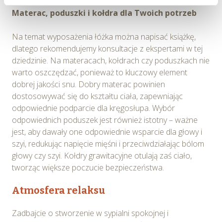
wydajności Serwisu, zbierania informacji o tym, w jaki
Materac, poduszki i kołdra dla Twoich potrzeb
sposób użytkownicy korzystają z Serwisu, ulepszania
Serwisu, dostosowywania działania Serwisu do
Na temat wyposażenia łóżka można napisać książkę,
preferencji użytkowników, tworzenia statystyk
dlatego rekomendujemy konsultacje z ekspertami w tej
użytkowania Serwisu oraz w celach marketingowych.
dziedzinie. Na materacach, kołdrach czy poduszkach nie
warto oszczędzać, ponieważ to kluczowy element
Informacje, w tym dane osobowe, pozyskane w związku
dobrej jakości snu. Dobry materac powinien
z wykorzystywaniem plików cookie w Serwisie,
dostosowywać się do kształtu ciała, zapewniając
przetwarzane są przez Spravia Sp. z o.o. jako
odpowiednie podparcie dla kręgosłupa. Wybór
usługodawcę Serwisu w ww. celach oraz mogą być
odpowiednich poduszek jest również istotny – ważne
również przetwarzane przez Partnerów Spravia Sp. z
jest, aby dawały one odpowiednie wsparcie dla głowy i
o.o. W związku z powyższym użytkownik ma prawo do
szyi, redukując napięcie mięśni i przeciwdziałając bólom
dostępu do swoich danych osobowych, ich sprostowania,
głowy czy szyi. Kołdry grawitacyjne otulają zaś ciało,
usunięcia, ograniczenia przetwarzania, wniesienia
tworząc większe poczucie bezpieczeństwa.
sprzeciwu wobec przetwarzania, a także prawo do
wniesienia skargi do Prezesa Urzędu Ochrony Danych
Atmosfera relaksu
Osobowych. Szczegółowe informacje o plikach cookie
wykorzystywanych w Serwisie oraz inne informacje
Zadbajcie o stworzenie w sypialni spokojnej i
dotyczące prywatności związane z korzystaniem z