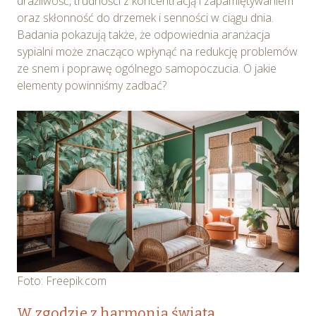
drażliwość, trudności z koncentracją i zapamiętywaniem
oraz skłonność do drzemek i senności w ciągu dnia.
Badania pokazują także, że odpowiednia aranżacja
sypialni może znacząco wpłynąć na redukcję problemów
ze snem i poprawę ogólnego samopoczucia. O jakie
elementy powinniśmy zadbać?
Foto: Freepik.com
W zgodzie z harmonią świata