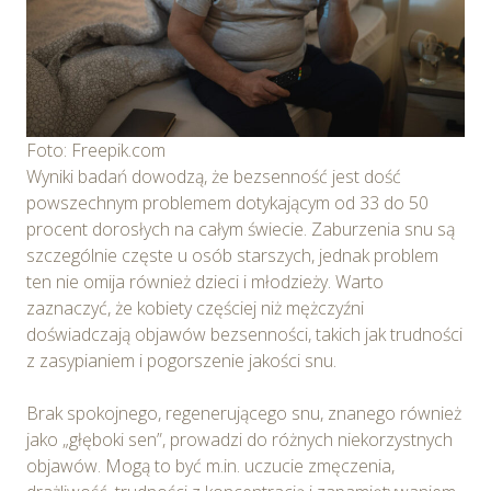
Foto: Freepik.com
Wyniki badań dowodzą, że bezsenność jest dość
powszechnym problemem dotykającym od 33 do 50
procent dorosłych na całym świecie. Zaburzenia snu są
szczególnie częste u osób starszych, jednak problem
ten nie omija również dzieci i młodzieży. Warto
zaznaczyć, że kobiety częściej niż mężczyźni
doświadczają objawów bezsenności, takich jak trudności
z zasypianiem i pogorszenie jakości snu.
Brak spokojnego, regenerującego snu, znanego również
jako „głęboki sen”, prowadzi do różnych niekorzystnych
objawów. Mogą to być m.in. uczucie zmęczenia,