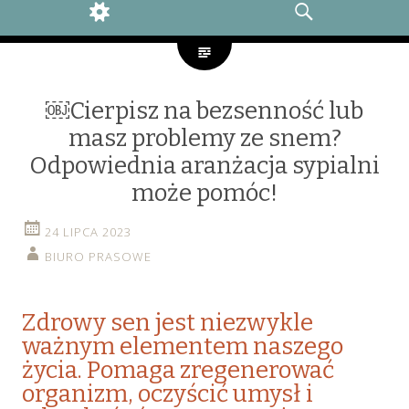
WIDGETS
SEARCH
￼Cierpisz na bezsenność lub
masz problemy ze snem?
Odpowiednia aranżacja sypialni
może pomóc!
24 LIPCA 2023
BIURO PRASOWE
Zdrowy sen jest niezwykle
ważnym elementem naszego
życia. Pomaga zregenerować
organizm, oczyścić umysł i