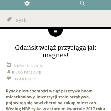
WIDGETS
SEARCH
zysk
Gdańsk wciąż przyciąga jak
magnes!
19 KWIETNIA 2018
BIURO PRASOWE
1 KOMENTARZ
Rynek nieruchomości wciąż przeżywa boom
mieszkaniowy. Inwestycji stale przybywa,
pojawiają się nowi chętni na zakup mieszkań.
Według NBP tylko w ostatnim kwartale 2017 roku