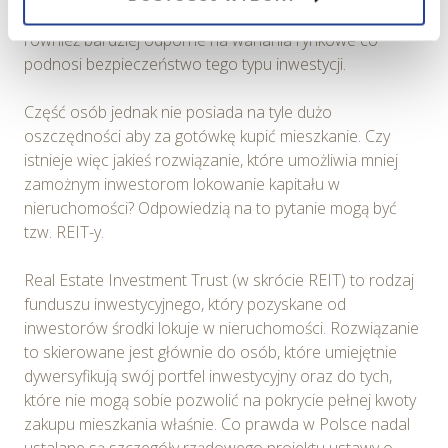
skutkować jej wzrostem. Nieruchomości w tej chwili są
wszelkich wyborów dokonywanych w Serwisie, poprawy
również bardziej odporne na wahania rynkowe co
wydajności Serwisu, zbierania informacji o tym, w jaki
podnosi bezpieczeństwo tego typu inwestycji.
sposób użytkownicy korzystają z Serwisu, ulepszania
Serwisu, dostosowywania działania Serwisu do
Część osób jednak nie posiada na tyle dużo
preferencji użytkowników, tworzenia statystyk
oszczędności aby za gotówkę kupić mieszkanie. Czy
użytkowania Serwisu oraz w celach marketingowych.
istnieje więc jakieś rozwiązanie, które umożliwia mniej
zamożnym inwestorom lokowanie kapitału w
Informacje, w tym dane osobowe, pozyskane w związku
nieruchomości? Odpowiedzią na to pytanie mogą być
z wykorzystywaniem plików cookie w Serwisie,
tzw. REIT-y.
przetwarzane są przez Spravia Sp. z o.o. jako
usługodawcę Serwisu w ww. celach oraz mogą być
Real Estate Investment Trust (w skrócie REIT) to rodzaj
również przetwarzane przez Partnerów Spravia Sp. z
funduszu inwestycyjnego, który pozyskane od
o.o. W związku z powyższym użytkownik ma prawo do
inwestorów środki lokuje w nieruchomości. Rozwiązanie
dostępu do swoich danych osobowych, ich sprostowania,
to skierowane jest głównie do osób, które umiejętnie
usunięcia, ograniczenia przetwarzania, wniesienia
dywersyfikują swój portfel inwestycyjny oraz do tych,
sprzeciwu wobec przetwarzania, a także prawo do
które nie mogą sobie pozwolić na pokrycie pełnej kwoty
wniesienia skargi do Prezesa Urzędu Ochrony Danych
zakupu mieszkania właśnie. Co prawda w Polsce nadal
Osobowych. Szczegółowe informacje o plikach cookie
ustalane są szczegóły rządowego projektu ustawy o