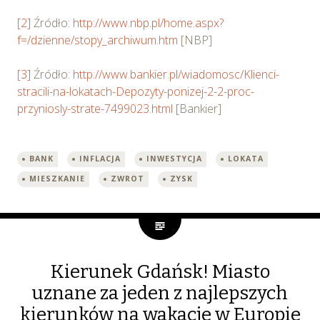
wybory”.
[2]
Źródło:
http://www.nbp.pl/home.aspx?
f=/dzienne/stopy_archiwum.htm
[NBP]
[3]
Źródło:
http://www.bankier.pl/wiadomosc/Klienci-
stracili-na-lokatach-Depozyty-ponizej-2-2-proc-
przyniosly-strate-7499023.html
[Bankier]
BANK
INFLACJA
INWESTYCJA
LOKATA
MIESZKANIE
ZWROT
ZYSK
Kierunek Gdańsk! Miasto
uznane za jeden z najlepszych
kierunków na wakacje w Europie