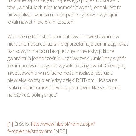
wykorzystywanych w Serwisie oraz inne informacje
tzw. „wehikułach nieruchomościowych”, jednak jest to
dotyczące prywatności związane z korzystaniem z
niewątpliwa szansa na czerpanie zysków z wynajmu
Serwisu dostępne są w
Polityce prywatności – pliki
lokali nawet niewielkim kosztem.
cookie
.
W dobie niskich stóp procentowych inwestowanie w
Wybierając opcję „Zgadzam się” wyrażasz zgodę na
nieruchomości coraz śmielej przełamuje dominację lokat
wykorzystywanie w Serwisie wszystkich plików
bankowych na polu bezpiecznych inwestycji, które
cookie przez Spravia Sp. z o.o. oraz jej Partnerów we
gwarantują jednocześnie uczciwy zysk. Umiejętny wybór
wskazanych powyżej celach.
Wyrażenie zgody jest
lokum pozwala uzyskać wysoki roczny zwrot. Co więcej,
dobrowolne. Możesz wycofać zgodę i dokonać zmiany
inwestowanie w nieruchomości możliwe jest już z
ustawień dotyczących plików cookie w każdej chwili za
niewielką kwotą pieniędzy dzięki REIT-om. Hossa na
pośrednictwem panelu „Ustawienia plików cookie”
rynku nieruchomości trwa, a jak mawiał klasyk „żelazo
dostępnego z poziomu
Polityki prywatności – pliki
należy kuć, póki gorące”.
cookie
.
Możesz również dostosować wybory dotyczące
plików cookie i udzielić zgody na wykorzystywanie
[1]
Źródło:
http://www.nbp.pl/home.aspx?
plików cookie w Serwisie tylko w wybranych przez
f=/dzienne/stopy.htm
[NBP]
Ciebie celach poprzez wybranie opcji „Dostosuj