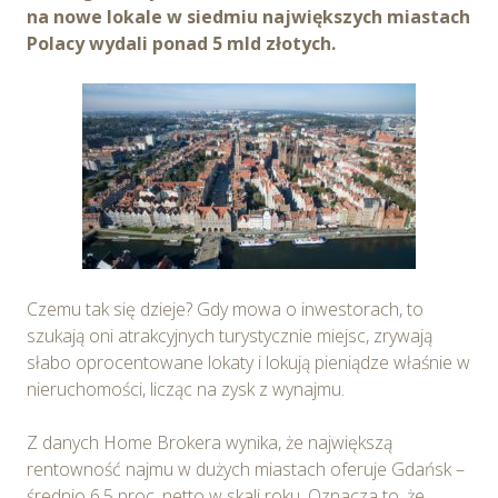
na nowe lokale w siedmiu największych miastach
Polacy wydali ponad 5 mld złotych.
Czemu tak się dzieje? Gdy mowa o inwestorach, to
szukają oni atrakcyjnych turystycznie miejsc, zrywają
słabo oprocentowane lokaty i lokują pieniądze właśnie w
nieruchomości, licząc na zysk z wynajmu.
Z danych Home Brokera wynika, że największą
rentowność najmu w dużych miastach oferuje Gdańsk –
średnio 6,5 proc. netto w skali roku. Oznacza to, że