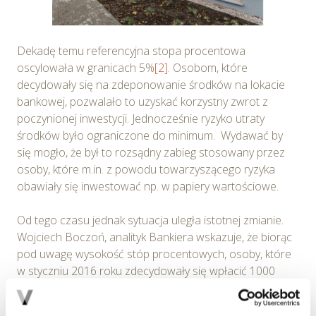
Dekadę temu referencyjna stopa procentowa
oscylowała w granicach 5%
[2]
. Osobom, które
decydowały się na zdeponowanie środków na lokacie
bankowej, pozwalało to uzyskać korzystny zwrot z
poczynionej inwestycji. Jednocześnie ryzyko utraty
środków było ograniczone do minimum. Wydawać by
się mogło, że był to rozsądny zabieg stosowany przez
osoby, które m.in. z powodu towarzyszącego ryzyka
obawiały się inwestować np. w papiery wartościowe.
Od tego czasu jednak sytuacja uległa istotnej zmianie.
Wojciech Boczoń, analityk Bankiera wskazuje, że biorąc
pod uwagę wysokość stóp procentowych, osoby, które
w styczniu 2016 roku zdecydowały się wpłacić 1000
złotych na bezpłatny ROR, rok później realnie były
biedniejsze o 18 złotych. Wszystko za sprawą inflacji