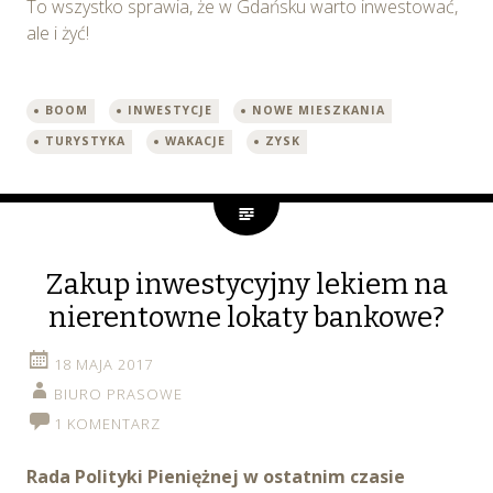
To wszystko sprawia, że w Gdańsku warto inwestować,
ale i żyć!
BOOM
INWESTYCJE
NOWE MIESZKANIA
TURYSTYKA
WAKACJE
ZYSK
Zakup inwestycyjny lekiem na
nierentowne lokaty bankowe?
18 MAJA 2017
BIURO PRASOWE
1 KOMENTARZ
Rada Polityki Pieniężnej w ostatnim czasie