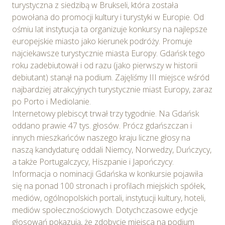
turystyczna z siedzibą w Brukseli, która została
powołana do promocji kultury i turystyki w Europie. Od
ośmiu lat instytucja ta organizuje konkursy na najlepsze
europejskie miasto jako kierunek podróży. Promuje
najciekawsze turystycznie miasta Europy. Gdańsk tego
roku zadebiutował i od razu (jako pierwszy w historii
debiutant) stanął na podium. Zajęliśmy III miejsce wśród
najbardziej atrakcyjnych turystycznie miast Europy, zaraz
po Porto i Mediolanie.
Internetowy plebiscyt trwał trzy tygodnie. Na Gdańsk
oddano prawie 47 tys. głosów. Prócz gdańszczan i
innych mieszkańców naszego kraju liczne głosy na
naszą kandydaturę oddali Niemcy, Norwedzy, Duńczycy,
a także Portugalczycy, Hiszpanie i Japończycy.
Informacja o nominacji Gdańska w konkursie pojawiła
się na ponad 100 stronach i profilach miejskich spółek,
mediów, ogólnopolskich portali, instytucji kultury, hoteli,
mediów społecznościowych. Dotychczasowe edycje
głosowań pokazują, że zdobycie miejsca na podium